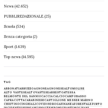
News
(42.652)
PUBBLIREDAZIONALE
(25)
Scuola
(534)
Senza categoria
(2)
Sport
(1.639)
Top news
(14.595)
TAG
ABBONATI
ABRUZZO
AGNONE
AGNONESE
ALTOMOLISE
ALTO VASTESE
ALTOVASTESE
ARRESTO
ATESSA
BELMONTE DEL SANNIO
CACCIA
CALCIO
CAMPOBASSO
CAPRACOTTA
CARABINIERI
CASTIGLIONE MESSER MARINO
CHIETINO
CINGHIALI
COVID19
DROGA
FINANZA
FORESTALE
FURTO
INCIDENTE
ISERNIA
M5S
MALTEMPO
MIGRANTI
MOLISANI