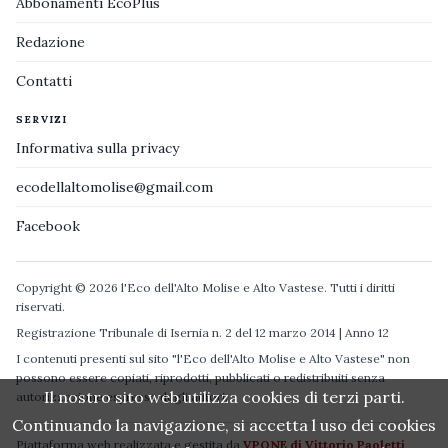
Abbonamenti EcoPlus
Redazione
Contatti
SERVIZI
Informativa sulla privacy
ecodellaltomolise@gmail.com
Facebook
Copyright © 2026 l'Eco dell'Alto Molise e Alto Vastese. Tutti i diritti
riservati.
Registrazione Tribunale di Isernia n. 2 del 12 marzo 2014 | Anno 12
I contenuti presenti sul sito "l'Eco dell'Alto Molise e Alto Vastese" non
possono essere copiati, riprodotti, pubblicati o redistribuiti senza
Il nostro sito web utilizza cookies di terzi parti.
autorizzazione espressa degli autori.
Continuando la navigazione, si accetta l uso dei cookies
Piattaforma web realizzata e gestita da
VPONE di Vittorio Paoletti