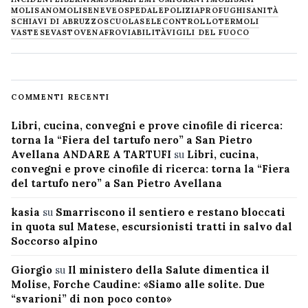
MOLISANO
MOLISE
NEVE
OSPEDALE
POLIZIA
PROFUGHI
SANITÀ
SCHIAVI DI ABRUZZO
SCUOLA
SELECONTROLLO
TERMOLI
VASTESE
VASTO
VENAFRO
VIABILITÀ
VIGILI DEL FUOCO
COMMENTI RECENTI
Libri, cucina, convegni e prove cinofile di ricerca:
torna la “Fiera del tartufo nero” a San Pietro
Avellana ANDARE A TARTUFI
su
Libri, cucina,
convegni e prove cinofile di ricerca: torna la “Fiera
del tartufo nero” a San Pietro Avellana
kasia
su
Smarriscono il sentiero e restano bloccati
in quota sul Matese, escursionisti tratti in salvo dal
Soccorso alpino
Giorgio
su
Il ministero della Salute dimentica il
Molise, Forche Caudine: «Siamo alle solite. Due
“svarioni” di non poco conto»