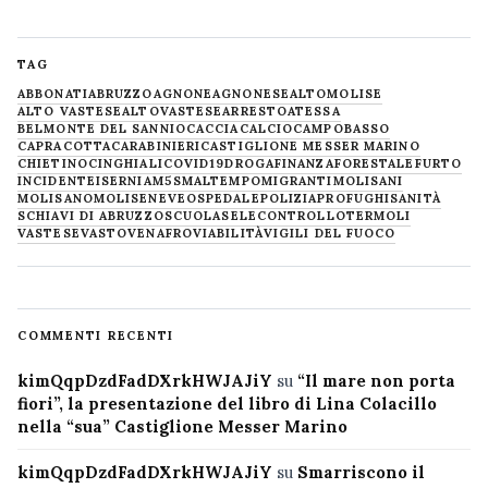
TAG
ABBONATI
ABRUZZO
AGNONE
AGNONESE
ALTOMOLISE
ALTO VASTESE
ALTOVASTESE
ARRESTO
ATESSA
BELMONTE DEL SANNIO
CACCIA
CALCIO
CAMPOBASSO
CAPRACOTTA
CARABINIERI
CASTIGLIONE MESSER MARINO
CHIETINO
CINGHIALI
COVID19
DROGA
FINANZA
FORESTALE
FURTO
INCIDENTE
ISERNIA
M5S
MALTEMPO
MIGRANTI
MOLISANI
MOLISANO
MOLISE
NEVE
OSPEDALE
POLIZIA
PROFUGHI
SANITÀ
SCHIAVI DI ABRUZZO
SCUOLA
SELECONTROLLO
TERMOLI
VASTESE
VASTO
VENAFRO
VIABILITÀ
VIGILI DEL FUOCO
COMMENTI RECENTI
kimQqpDzdFadDXrkHWJAJiY
su
“Il mare non porta
fiori”, la presentazione del libro di Lina Colacillo
nella “sua” Castiglione Messer Marino
kimQqpDzdFadDXrkHWJAJiY
su
Smarriscono il