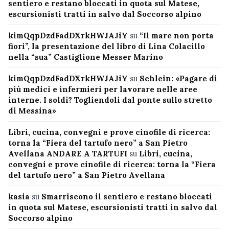
sentiero e restano bloccati in quota sul Matese,
escursionisti tratti in salvo dal Soccorso alpino
kimQqpDzdFadDXrkHWJAJiY
su
“Il mare non porta
fiori”, la presentazione del libro di Lina Colacillo
nella “sua” Castiglione Messer Marino
kimQqpDzdFadDXrkHWJAJiY
su
Schlein: «Pagare di
più medici e infermieri per lavorare nelle aree
interne. I soldi? Togliendoli dal ponte sullo stretto
di Messina»
Libri, cucina, convegni e prove cinofile di ricerca:
torna la “Fiera del tartufo nero” a San Pietro
Avellana ANDARE A TARTUFI
su
Libri, cucina,
convegni e prove cinofile di ricerca: torna la “Fiera
del tartufo nero” a San Pietro Avellana
kasia
su
Smarriscono il sentiero e restano bloccati
in quota sul Matese, escursionisti tratti in salvo dal
Soccorso alpino