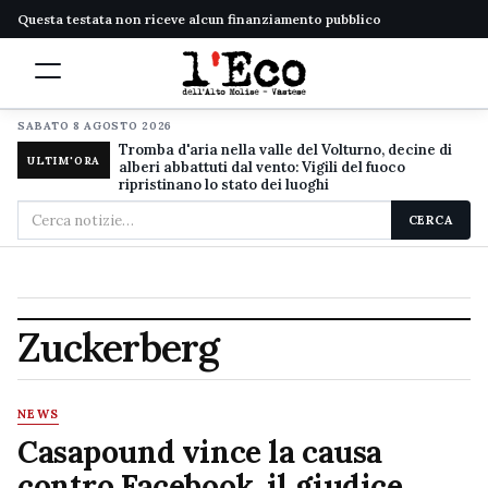
Questa testata non riceve alcun finanziamento pubblico
SABATO 8 AGOSTO 2026
Tromba d'aria nella valle del Volturno, decine di
ULTIM'ORA
alberi abbattuti dal vento: Vigili del fuoco
ripristinano lo stato dei luoghi
Cerca
CERCA
nel
sito
Zuckerberg
NEWS
Casapound vince la causa
contro Facebook, il giudice