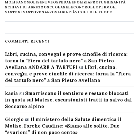
MOLISANO
MOLISE
NEVE
OSPEDALE
POLIZIA
PROFUGHI
SANITÀ
SCHIAVI DI ABRUZZO
SCUOLA
SELECONTROLLO
TERMOLI
VASTESE
VASTO
VENAFRO
VIABILITÀ
VIGILI DEL FUOCO
COMMENTI RECENTI
Libri, cucina, convegni e prove cinofile di ricerca:
torna la “Fiera del tartufo nero” a San Pietro
Avellana ANDARE A TARTUFI
su
Libri, cucina,
convegni e prove cinofile di ricerca: torna la “Fiera
del tartufo nero” a San Pietro Avellana
kasia
su
Smarriscono il sentiero e restano bloccati
in quota sul Matese, escursionisti tratti in salvo dal
Soccorso alpino
Giorgio
su
Il ministero della Salute dimentica il
Molise, Forche Caudine: «Siamo alle solite. Due
“svarioni” di non poco conto»