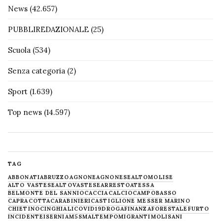
News
(42.657)
PUBBLIREDAZIONALE
(25)
Scuola
(534)
Senza categoria
(2)
Sport
(1.639)
Top news
(14.597)
TAG
ABBONATI
ABRUZZO
AGNONE
AGNONESE
ALTOMOLISE
ALTO VASTESE
ALTOVASTESE
ARRESTO
ATESSA
BELMONTE DEL SANNIO
CACCIA
CALCIO
CAMPOBASSO
CAPRACOTTA
CARABINIERI
CASTIGLIONE MESSER MARINO
CHIETINO
CINGHIALI
COVID19
DROGA
FINANZA
FORESTALE
FURTO
INCIDENTE
ISERNIA
M5S
MALTEMPO
MIGRANTI
MOLISANI