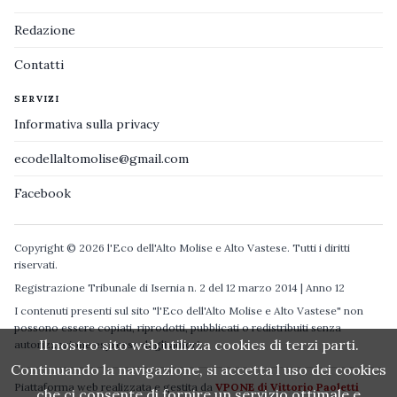
Redazione
Contatti
SERVIZI
Informativa sulla privacy
ecodellaltomolise@gmail.com
Facebook
Copyright © 2026 l'Eco dell'Alto Molise e Alto Vastese. Tutti i diritti
riservati.
Registrazione Tribunale di Isernia n. 2 del 12 marzo 2014 | Anno 12
I contenuti presenti sul sito "l'Eco dell'Alto Molise e Alto Vastese" non
possono essere copiati, riprodotti, pubblicati o redistribuiti senza
Il nostro sito web utilizza cookies di terzi parti.
autorizzazione espressa degli autori.
Continuando la navigazione, si accetta l uso dei cookies
Piattaforma web realizzata e gestita da
VPONE di Vittorio Paoletti
che ci consente di fornire un servizio ottimale e