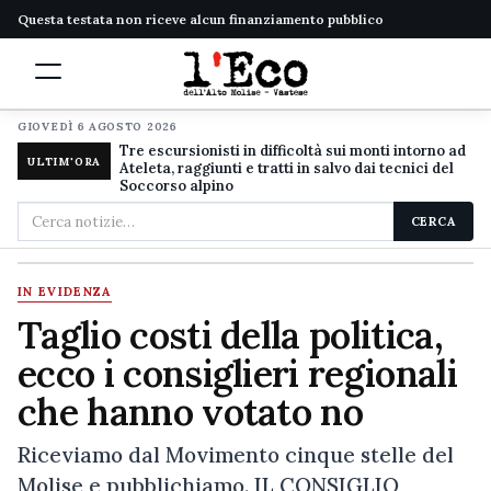
Questa testata non riceve alcun finanziamento pubblico
GIOVEDÌ 6 AGOSTO 2026
Tre escursionisti in difficoltà sui monti intorno ad
ULTIM'ORA
Ateleta, raggiunti e tratti in salvo dai tecnici del
Soccorso alpino
Cerca
CERCA
nel
sito
IN EVIDENZA
Taglio costi della politica,
ecco i consiglieri regionali
che hanno votato no
Riceviamo dal Movimento cinque stelle del
Molise e pubblichiamo. IL CONSIGLIO