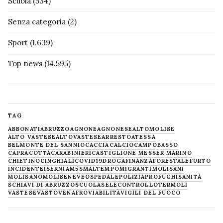
Scuola
(534)
Senza categoria
(2)
Sport
(1.639)
Top news
(14.595)
TAG
ABBONATI
ABRUZZO
AGNONE
AGNONESE
ALTOMOLISE
ALTO VASTESE
ALTOVASTESE
ARRESTO
ATESSA
BELMONTE DEL SANNIO
CACCIA
CALCIO
CAMPOBASSO
CAPRACOTTA
CARABINIERI
CASTIGLIONE MESSER MARINO
CHIETINO
CINGHIALI
COVID19
DROGA
FINANZA
FORESTALE
FURTO
INCIDENTE
ISERNIA
M5S
MALTEMPO
MIGRANTI
MOLISANI
MOLISANO
MOLISE
NEVE
OSPEDALE
POLIZIA
PROFUGHI
SANITÀ
SCHIAVI DI ABRUZZO
SCUOLA
SELECONTROLLO
TERMOLI
VASTESE
VASTO
VENAFRO
VIABILITÀ
VIGILI DEL FUOCO