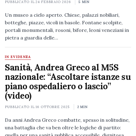
PUBBLICATO IL
24 FEBBRAIO 2026
5 MIN
Un museo a cielo aperto. Chiese, palazzi nobiliari,
botteghe, piazze, vicoli in basole. Fontane scolpite,
portali monumentali, rosoni, bifore, leoni veneziani in
pietra a guardia delle…
IN EVIDENZA
Sanità, Andrea Greco al M5S
nazionale: “Ascoltare istanze su
piano ospedaliero o lascio”
(video)
PUBBLICATO IL
16 OTTOBRE 2025
2 MIN
Da anni Andrea Greco combatte, spesso in solitudine,
una battaglia che va ben oltre le logiche di partito:
quella per una sanità pubblica accessibile, dignitosa