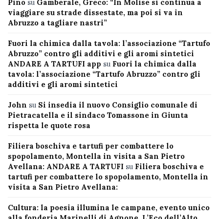
Pino
su
Gamberale, Greco: “In Molise si continua a
viaggiare su strade dissestate, ma poi si va in
Abruzzo a tagliare nastri”
Fuori la chimica dalla tavola: l’associazione “Tartufo
Abruzzo” contro gli additivi e gli aromi sintetici
ANDARE A TARTUFI app
su
Fuori la chimica dalla
tavola: l’associazione “Tartufo Abruzzo” contro gli
additivi e gli aromi sintetici
John
su
Si insedia il nuovo Consiglio comunale di
Pietracatella e il sindaco Tomassone in Giunta
rispetta le quote rosa
Filiera boschiva e tartufi per combattere lo
spopolamento, Montella in visita a San Pietro
Avellana: ANDARE A TARTUFI
su
Filiera boschiva e
tartufi per combattere lo spopolamento, Montella in
visita a San Pietro Avellana:
Cultura: la poesia illumina le campane, evento unico
alla fonderia Marinelli di Agnone. L’Eco dell’Alto