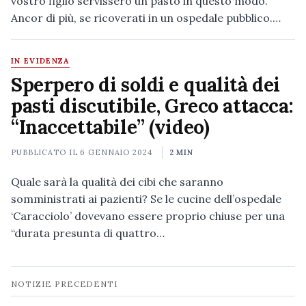
vostro figlio servissero un pasto in questo modo.
Ancor di più, se ricoverati in un ospedale pubblico.…
IN EVIDENZA
Sperpero di soldi e qualità dei
pasti discutibile, Greco attacca:
“Inaccettabile” (video)
PUBBLICATO IL
6 GENNAIO 2024
2 MIN
Quale sarà la qualità dei cibi che saranno
somministrati ai pazienti? Se le cucine dell’ospedale
‘Caracciolo’ dovevano essere proprio chiuse per una
“durata presunta di quattro…
Navigazione
NOTIZIE PRECEDENTI
notizie