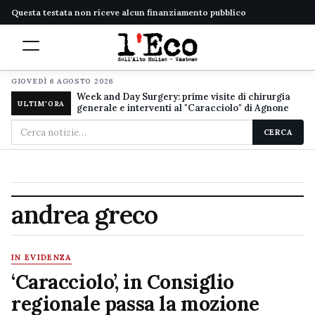
Questa testata non riceve alcun finanziamento pubblico
GIOVEDÌ 6 AGOSTO 2026
Week and Day Surgery: prime visite di chirurgia
ULTIM'ORA
generale e interventi al "Caracciolo" di Agnone
Cerca
CERCA
nel
sito
andrea greco
IN EVIDENZA
‘Caracciolo’, in Consiglio
regionale passa la mozione