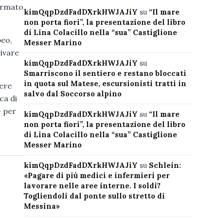
fermato
kimQqpDzdFadDXrkHWJAJiY
su
“Il mare
non porta fiori”, la presentazione del libro
di Lina Colacillo nella “sua” Castiglione
peo,
Messer Marino
rivare
kimQqpDzdFadDXrkHWJAJiY
su
Smarriscono il sentiero e restano bloccati
in quota sul Matese, escursionisti tratti in
sere
salvo dal Soccorso alpino
ca di
– per
kimQqpDzdFadDXrkHWJAJiY
su
“Il mare
non porta fiori”, la presentazione del libro
di Lina Colacillo nella “sua” Castiglione
Messer Marino
kimQqpDzdFadDXrkHWJAJiY
su
Schlein:
«Pagare di più medici e infermieri per
lavorare nelle aree interne. I soldi?
Togliendoli dal ponte sullo stretto di
Messina»