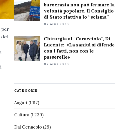
burocrazia non può fermare la
volontà popolare, il Consiglio
di Stato riattiva lo “scisma”
07 AGO 2026
i per
 del
Chirurgia al “Caracciolo”, Di
Lucente: «La sanità si difende
con i fatti, non con le
a
passerelle»
07 AGO 2026
i
CATEGORIE
Auguri
(1.117)
Cultura
(1.239)
Dal Cenacolo
(29)