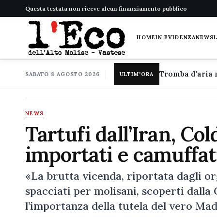
Questa testata non riceve alcun finanziamento pubblico
HOME
IN EVIDENZA
NEWS
SABATO 8 AGOSTO 2026
ULTIM'ORA
NEWS
Tartufi dall’Iran, Col
importati e camuffat
«La brutta vicenda, riportata dagli org
spacciati per molisani, scoperti dalla
l’importanza della tutela del vero Ma