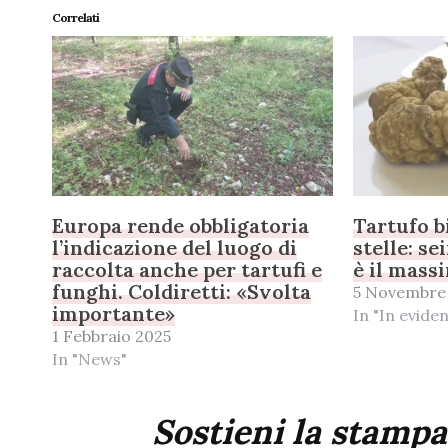
Correlati
Europa rende obbligatoria
Tartufo b
l’indicazione del luogo di
stelle: se
raccolta anche per tartufi e
è il mass
funghi. Coldiretti: «Svolta
5 Novembre
importante»
In "In evide
1 Febbraio 2025
In "News"
Sostieni la stampa