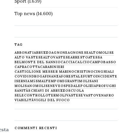
Sport
(1.639)
Top news
(14.600)
TAG
ABBONATI
ABRUZZO
AGNONE
AGNONESE
ALTOMOLISE
ALTO VASTESE
ALTOVASTESE
ARRESTO
ATESSA
BELMONTE DEL SANNIO
CACCIA
CALCIO
CAMPOBASSO
CAPRACOTTA
CARABINIERI
CASTIGLIONE MESSER MARINO
CHIETINO
CINGHIALI
COVID19
DROGA
FINANZA
FORESTALE
FURTO
INCIDENTE
ISERNIA
M5S
MALTEMPO
MIGRANTI
MOLISANI
MOLISANO
MOLISE
NEVE
OSPEDALE
POLIZIA
PROFUGHI
SANITÀ
SCHIAVI DI ABRUZZO
SCUOLA
SELECONTROLLO
TERMOLI
VASTESE
VASTO
VENAFRO
VIABILITÀ
VIGILI DEL FUOCO
COMMENTI RECENTI
esta