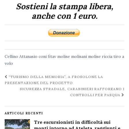
Sostieni la stampa libera,
anche con 1 euro.
Cellino Attanasio
coni
fitav molise
molisani
molise
riccia
tiro a
volo
Navigazione
“TURISMO DELLA MEMORIA”, A FROSOLONE LA
post
PRESENTAZIONE DEL PROGETTO
SICUREZZA STRADALE, CARABINIERI RAFFORZANO I
CONTROLLI PER PASQUA
ARTICOLI RECENTI
Tre escursionisti in difficoltà sui
monti intorno ad Ateleta, raggiunti e