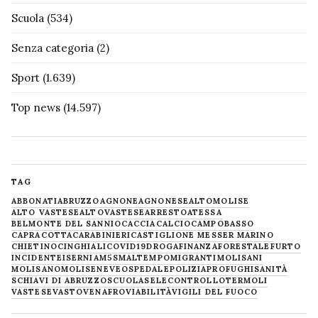
Scuola
(534)
Senza categoria
(2)
Sport
(1.639)
Top news
(14.597)
TAG
ABBONATI
ABRUZZO
AGNONE
AGNONESE
ALTOMOLISE
ALTO VASTESE
ALTOVASTESE
ARRESTO
ATESSA
BELMONTE DEL SANNIO
CACCIA
CALCIO
CAMPOBASSO
CAPRACOTTA
CARABINIERI
CASTIGLIONE MESSER MARINO
CHIETINO
CINGHIALI
COVID19
DROGA
FINANZA
FORESTALE
FURTO
INCIDENTE
ISERNIA
M5S
MALTEMPO
MIGRANTI
MOLISANI
MOLISANO
MOLISE
NEVE
OSPEDALE
POLIZIA
PROFUGHI
SANITÀ
SCHIAVI DI ABRUZZO
SCUOLA
SELECONTROLLO
TERMOLI
VASTESE
VASTO
VENAFRO
VIABILITÀ
VIGILI DEL FUOCO