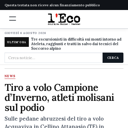
Questa testata non riceve alcun finanziamento pubblico
GIOVEDÌ 6 AGOSTO 2026
Tre escursionisti in difficoltà sui monti intorno ad
ULTIM'ORA
Ateleta, raggiunti e tratti in salvo dai tecnici del
Soccorso alpino
Cerca
CERCA
nel
sito
NEWS
Tiro a volo Campione
d’Inverno, atleti molisani
sul podio
Sulle pedane abruzzesi del tiro a volo
Acquaviva in Cellino Attanasio (TE) in