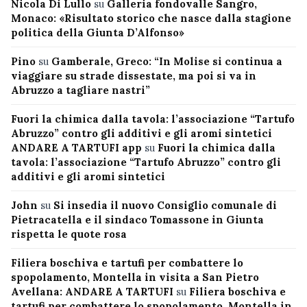
Nicola Di Lullo
su
Galleria fondovalle Sangro,
Monaco: «Risultato storico che nasce dalla stagione
politica della Giunta D’Alfonso»
Pino
su
Gamberale, Greco: “In Molise si continua a
viaggiare su strade dissestate, ma poi si va in
Abruzzo a tagliare nastri”
Fuori la chimica dalla tavola: l’associazione “Tartufo
Abruzzo” contro gli additivi e gli aromi sintetici
ANDARE A TARTUFI app
su
Fuori la chimica dalla
tavola: l’associazione “Tartufo Abruzzo” contro gli
additivi e gli aromi sintetici
John
su
Si insedia il nuovo Consiglio comunale di
Pietracatella e il sindaco Tomassone in Giunta
rispetta le quote rosa
Filiera boschiva e tartufi per combattere lo
spopolamento, Montella in visita a San Pietro
Avellana: ANDARE A TARTUFI
su
Filiera boschiva e
tartufi per combattere lo spopolamento, Montella in