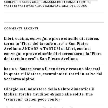
SCHIAVI DI ABRUZZO
SCUOLA
SELECONTROLLO
TERMOLI
VASTESE
VASTO
VENAFRO
VIABILITÀ
VIGILI DEL FUOCO
COMMENTI RECENTI
Libri, cucina, convegni e prove cinofile di ricerca:
torna la “Fiera del tartufo nero” a San Pietro
Avellana ANDARE A TARTUFI
su
Libri, cucina,
convegni e prove cinofile di ricerca: torna la “Fiera
del tartufo nero” a San Pietro Avellana
kasia
su
Smarriscono il sentiero e restano bloccati
in quota sul Matese, escursionisti tratti in salvo dal
Soccorso alpino
Giorgio
su
Il ministero della Salute dimentica il
Molise, Forche Caudine: «Siamo alle solite. Due
“svarioni” di non poco conto»