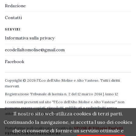
Redazione
Contatti
SERVIZI
Informativa sulla privacy
ecodellaltomolise@gmail.com
Facebook
Copyright © 2026 l'Eco dell'Alto Molise e Alto Vastese. Tutti i diritti
riservati.
Registrazione Tribunale di Isernia n. 2 del 12 marzo 2014 | Anno 12
I contenuti presenti sul sito "l'Eco dell'Alto Molise e Alto Vastese" non
possono essere copiati, riprodotti, pubblicati o redistribuiti senza
Il nostro sito web utilizza cookies di terzi parti.
autorizzazione espressa degli autori.
Continuando la navigazione, si accetta l uso dei cookies
Piattaforma web realizzata e gestita da
VPONE di Vittorio Paoletti
che ci consente di fornire un servizio ottimale e
PRIVACY
CONTATTI
REDAZIONE