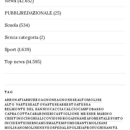
News
(42.652)
PUBBLIREDAZIONALE
(25)
Scuola
(534)
Senza categoria
(2)
Sport
(1.639)
Top news
(14.595)
TAG
ABBONATI
ABRUZZO
AGNONE
AGNONESE
ALTOMOLISE
ALTO VASTESE
ALTOVASTESE
ARRESTO
ATESSA
BELMONTE DEL SANNIO
CACCIA
CALCIO
CAMPOBASSO
CAPRACOTTA
CARABINIERI
CASTIGLIONE MESSER MARINO
CHIETINO
CINGHIALI
COVID19
DROGA
FINANZA
FORESTALE
FURTO
INCIDENTE
ISERNIA
M5S
MALTEMPO
MIGRANTI
MOLISANI
MOLISANO
MOLISE
NEVE
OSPEDALE
POLIZIA
PROFUGHI
SANITÀ