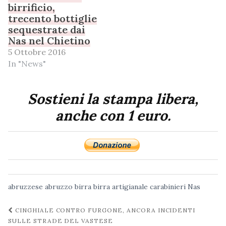
birrificio,
trecento bottiglie
sequestrate dai
Nas nel Chietino
5 Ottobre 2016
In "News"
Sostieni la stampa libera,
anche con 1 euro.
abruzzese
abruzzo
birra
birra artigianale
carabinieri
Nas
Navigazione
CINGHIALE CONTRO FURGONE, ANCORA INCIDENTI
post
SULLE STRADE DEL VASTESE