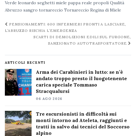
Verde
leonardo seghetti
miele
pappa reale
propoli
Qualità
Abruzzo
sangro
tornareccio
Tornareccio Regina di Miele
Navigazione
PENSIONAMENTI: 600 INFERMIERI PRONTI A LASCIARE,
post
L’ABRUZZO RISCHIA L’EMERGENZA
SCARTI DI DEMOLIZIONI EDILI SUL FURGONE,
SANZIONATO AUTOTRASPORTATORE
ARTICOLI RECENTI
Arma dei Carabinieri in lutto: se n’è
andato troppo presto il luogotenente
carica speciale Tommaso
Stracqualursi
06 AGO 2026
Tre escursionisti in difficoltà sui
monti intorno ad Ateleta, raggiunti e
tratti in salvo dai tecnici del Soccorso
alpino