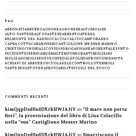
TAG
ABBONATI
ABRUZZO
AGNONE
AGNONESE
ALTOMOLISE
ALTO VASTESE
ALTOVASTESE
ARRESTO
ATESSA
BELMONTE DEL SANNIO
CACCIA
CALCIO
CAMPOBASSO
CAPRACOTTA
CARABINIERI
CASTIGLIONE MESSER MARINO
CHIETINO
CINGHIALI
COVID19
DROGA
FINANZA
FORESTALE
FURTO
INCIDENTE
ISERNIA
M5S
MALTEMPO
MIGRANTI
MOLISANI
MOLISANO
MOLISE
NEVE
OSPEDALE
POLIZIA
PROFUGHI
SANITÀ
SCHIAVI DI ABRUZZO
SCUOLA
SELECONTROLLO
TERMOLI
VASTESE
VASTO
VENAFRO
VIABILITÀ
VIGILI DEL FUOCO
COMMENTI RECENTI
kimQqpDzdFadDXrkHWJAJiY
su
“Il mare non porta
fiori”, la presentazione del libro di Lina Colacillo
nella “sua” Castiglione Messer Marino
kimQqpDzdFadDXrkHWJAJiY
su
Smarriscono il