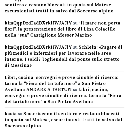
sentiero e restano bloccati in quota sul Matese,
escursionisti tratti in salvo dal Soccorso alpino
kimQqpDzdFadDXrkHWJAJiY
su
“Il mare non porta
fiori”, la presentazione del libro di Lina Colacillo
nella “sua” Castiglione Messer Marino
kimQqpDzdFadDXrkHWJAJiY
su
Schlein: «Pagare di
più medici e infermieri per lavorare nelle aree
interne. I soldi? Togliendoli dal ponte sullo stretto
di Messina»
Libri, cucina, convegni e prove cinofile di ricerca:
torna la “Fiera del tartufo nero” a San Pietro
Avellana ANDARE A TARTUFI
su
Libri, cucina,
convegni e prove cinofile di ricerca: torna la “Fiera
del tartufo nero” a San Pietro Avellana
kasia
su
Smarriscono il sentiero e restano bloccati
in quota sul Matese, escursionisti tratti in salvo dal
Soccorso alpino