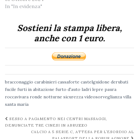
In "In evidenza"
Sostieni la stampa libera,
anche con 1 euro.
bracconaggio
carabinieri
cassaforte
castelguidone
derubati
fucile
furti in abitazione
furto d'auto
ladri
lepre
paura
roccavivara
ronde notturne
sicurezza
videosorveglianza
villa
santa maria
Navigazione
SESSO A PAGAMENTO NEI CENTRI MASSAGGI,
post
DENUNCIATE TRE CINESI IN ABRUZZO
CALCIO A 5 SERIE C, ATTESA PER L’ESORDIO AL
PALASPORT DELLA ROBUR AGNONE