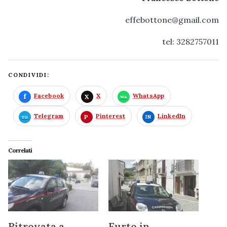
effebottone@gmail.com
tel: 3282757011
CONDIVIDI:
Facebook
X
WhatsApp
Telegram
Pinterest
LinkedIn
Correlati
Ritrovata a
Furto in