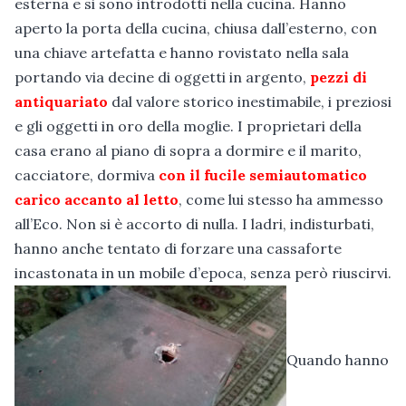
esterna e si sono introdotti nella cucina. Hanno
aperto la porta della cucina, chiusa dall’esterno, con
una chiave artefatta e hanno rovistato nella sala
portando via decine di oggetti in argento,
pezzi di
antiquariato
dal valore storico inestimabile, i preziosi
e gli oggetti in oro della moglie. I proprietari della
casa erano al piano di sopra a dormire e il marito,
cacciatore, dormiva
con il fucile semiautomatico
carico accanto al letto
, come lui stesso ha ammesso
all’Eco. Non si è accorto di nulla. I ladri, indisturbati,
hanno anche tentato di forzare una cassaforte
incastonata in un mobile d’epoca, senza però riuscirvi.
Quando hanno