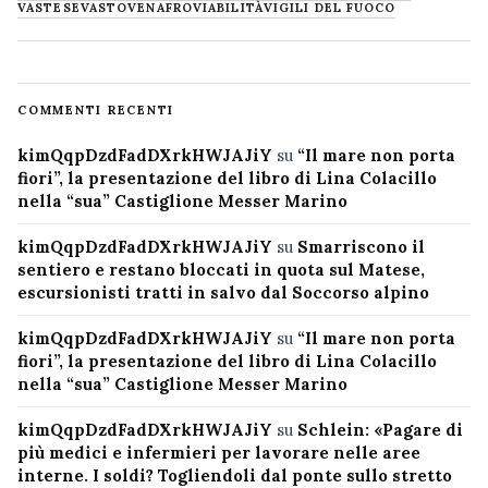
VASTESE
VASTO
VENAFRO
VIABILITÀ
VIGILI DEL FUOCO
COMMENTI RECENTI
kimQqpDzdFadDXrkHWJAJiY
su
“Il mare non porta
fiori”, la presentazione del libro di Lina Colacillo
nella “sua” Castiglione Messer Marino
kimQqpDzdFadDXrkHWJAJiY
su
Smarriscono il
sentiero e restano bloccati in quota sul Matese,
escursionisti tratti in salvo dal Soccorso alpino
kimQqpDzdFadDXrkHWJAJiY
su
“Il mare non porta
fiori”, la presentazione del libro di Lina Colacillo
nella “sua” Castiglione Messer Marino
kimQqpDzdFadDXrkHWJAJiY
su
Schlein: «Pagare di
più medici e infermieri per lavorare nelle aree
interne. I soldi? Togliendoli dal ponte sullo stretto