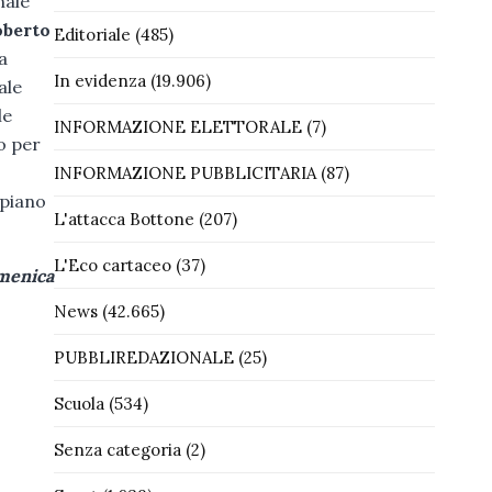
nale
berto
Editoriale
(485)
a
In evidenza
(19.906)
ale
le
INFORMAZIONE ELETTORALE
(7)
o per
INFORMAZIONE PUBBLICITARIA
(87)
 piano
L'attacca Bottone
(207)
L'Eco cartaceo
(37)
menica
News
(42.665)
PUBBLIREDAZIONALE
(25)
Scuola
(534)
Senza categoria
(2)