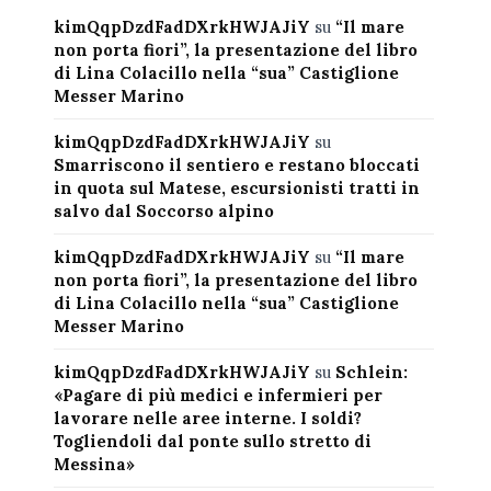
kimQqpDzdFadDXrkHWJAJiY
su
“Il mare
non porta fiori”, la presentazione del libro
di Lina Colacillo nella “sua” Castiglione
Messer Marino
kimQqpDzdFadDXrkHWJAJiY
su
Smarriscono il sentiero e restano bloccati
in quota sul Matese, escursionisti tratti in
salvo dal Soccorso alpino
kimQqpDzdFadDXrkHWJAJiY
su
“Il mare
non porta fiori”, la presentazione del libro
di Lina Colacillo nella “sua” Castiglione
Messer Marino
kimQqpDzdFadDXrkHWJAJiY
su
Schlein:
«Pagare di più medici e infermieri per
lavorare nelle aree interne. I soldi?
Togliendoli dal ponte sullo stretto di
Messina»