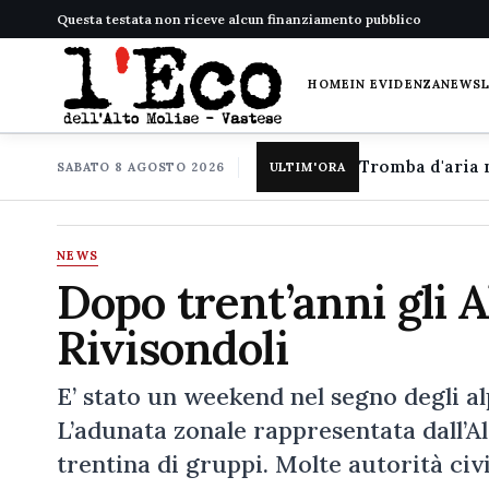
Questa testata non riceve alcun finanziamento pubblico
HOME
IN EVIDENZA
NEWS
SABATO 8 AGOSTO 2026
ULTIM'ORA
NEWS
Dopo trent’anni gli A
Rivisondoli
E’ stato un weekend nel segno degli alp
L’adunata zonale rappresentata dall’Al
trentina di gruppi. Molte autorità civi