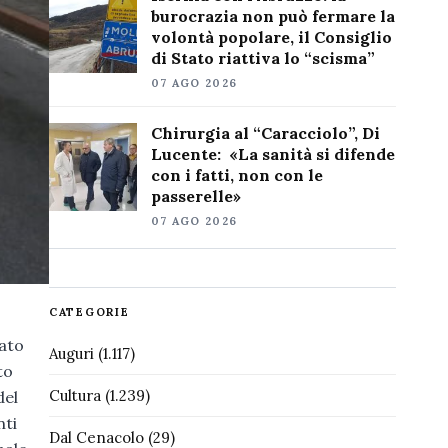
burocrazia non può fermare la
volontà popolare, il Consiglio
di Stato riattiva lo “scisma”
07 AGO 2026
Chirurgia al “Caracciolo”, Di
Lucente: «La sanità si difende
con i fatti, non con le
passerelle»
07 AGO 2026
CATEGORIE
lato
Auguri
(1.117)
to
Cultura
(1.239)
del
nti
Dal Cenacolo
(29)