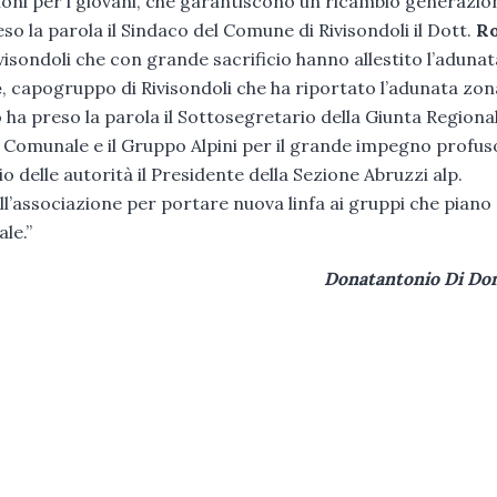
zioni per i giovani, che garantiscono un ricambio generazio
o la parola il Sindaco del Comune di Rivisondoli il Dott.
Ro
ivisondoli che con grande sacrificio hanno allestito l’adunat
e
, capogruppo di Rivisondoli che ha riportato l’adunata zon
o ha preso la parola il Sottosegretario della Giunta Regiona
 Comunale e il Gruppo Alpini per il grande impegno profus
 delle autorità il Presidente della Sezione Abruzzi alp.
all’associazione per portare nuova linfa ai gruppi che piano
le.”
Donatantonio Di Do