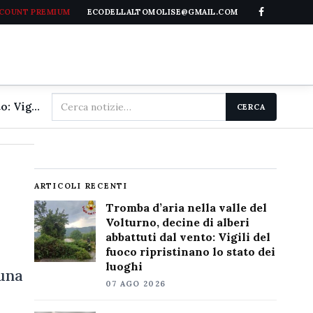
CCOUNT PREMIUM
ECODELLALTOMOLISE@GMAIL.COM
Cerca
Tromba d'aria nella valle del Volturno, decine di alberi abbattuti dal vento: Vigili del fuoco ripristinano lo stato dei luoghi
CERCA
nel
sito
ARTICOLI RECENTI
Tromba d’aria nella valle del
Volturno, decine di alberi
abbattuti dal vento: Vigili del
fuoco ripristinano lo stato dei
luoghi
 una
07 AGO 2026