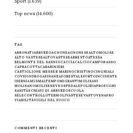
Sport
(1.639)
Top news
(14.600)
TAG
ABBONATI
ABRUZZO
AGNONE
AGNONESE
ALTOMOLISE
ALTO VASTESE
ALTOVASTESE
ARRESTO
ATESSA
BELMONTE DEL SANNIO
CACCIA
CALCIO
CAMPOBASSO
CAPRACOTTA
CARABINIERI
CASTIGLIONE MESSER MARINO
CHIETINO
CINGHIALI
COVID19
DROGA
FINANZA
FORESTALE
FURTO
INCIDENTE
ISERNIA
M5S
MALTEMPO
MIGRANTI
MOLISANI
MOLISANO
MOLISE
NEVE
OSPEDALE
POLIZIA
PROFUGHI
SANITÀ
SCHIAVI DI ABRUZZO
SCUOLA
SELECONTROLLO
TERMOLI
VASTESE
VASTO
VENAFRO
VIABILITÀ
VIGILI DEL FUOCO
COMMENTI RECENTI