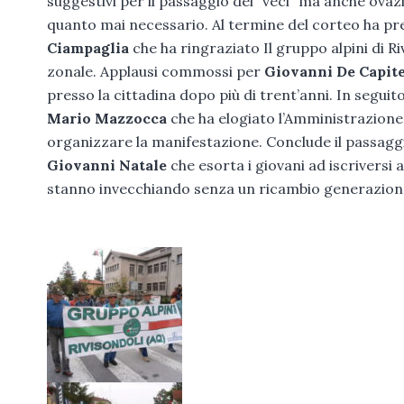
suggestivi per il passaggio dei “veci” ma anche ova
quanto mai necessario. Al termine del corteo ha pres
Ciampaglia
che ha ringraziato Il gruppo alpini di R
zonale. Applausi commossi per
Giovanni De Capit
presso la cittadina dopo più di trent’anni. In seguit
Mario Mazzocca
che ha elogiato l’Amministrazione
organizzare la manifestazione. Conclude il passaggio
Giovanni Natale
che esorta i giovani ad iscriversi 
stanno invecchiando senza un ricambio generaziona