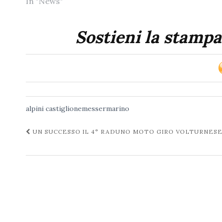
In "News"
Sostieni la stampa
alpini
castiglionemessermarino
Navigazione
UN SUCCESSO IL 4° RADUNO MOTO GIRO VOLTURNES
post