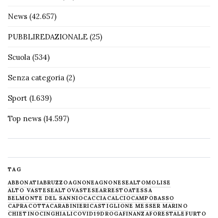
News
(42.657)
PUBBLIREDAZIONALE
(25)
Scuola
(534)
Senza categoria
(2)
Sport
(1.639)
Top news
(14.597)
TAG
ABBONATI
ABRUZZO
AGNONE
AGNONESE
ALTOMOLISE
ALTO VASTESE
ALTOVASTESE
ARRESTO
ATESSA
BELMONTE DEL SANNIO
CACCIA
CALCIO
CAMPOBASSO
CAPRACOTTA
CARABINIERI
CASTIGLIONE MESSER MARINO
CHIETINO
CINGHIALI
COVID19
DROGA
FINANZA
FORESTALE
FURTO