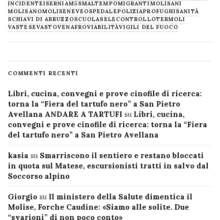
INCIDENTE
ISERNIA
M5S
MALTEMPO
MIGRANTI
MOLISANI
MOLISANO
MOLISE
NEVE
OSPEDALE
POLIZIA
PROFUGHI
SANITÀ
SCHIAVI DI ABRUZZO
SCUOLA
SELECONTROLLO
TERMOLI
VASTESE
VASTO
VENAFRO
VIABILITÀ
VIGILI DEL FUOCO
COMMENTI RECENTI
Libri, cucina, convegni e prove cinofile di ricerca:
torna la “Fiera del tartufo nero” a San Pietro
Avellana ANDARE A TARTUFI
su
Libri, cucina,
convegni e prove cinofile di ricerca: torna la “Fiera
del tartufo nero” a San Pietro Avellana
kasia
su
Smarriscono il sentiero e restano bloccati
in quota sul Matese, escursionisti tratti in salvo dal
Soccorso alpino
Giorgio
su
Il ministero della Salute dimentica il
Molise, Forche Caudine: «Siamo alle solite. Due
“svarioni” di non poco conto»