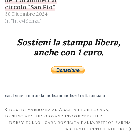
dei Carabinieri al
circolo “San Pio”
30 Dicembre 2024
In "In evidenza"
Sostieni la stampa libera,
anche con 1 euro.
carabinieri
miranda
molisani
molise
truffa anziani
Navigazione
DOSI DI MARIJUANA ALL’USCITA DI UN LOCALE,
post
DENUNCIATA UNA GIOVANE INSOSPETTABILE
DERBY, RULLO: “GARA ROVINATA DALL’ARBITRO”. FARINA:
“ABBIAMO FATTO IL NOSTRO”