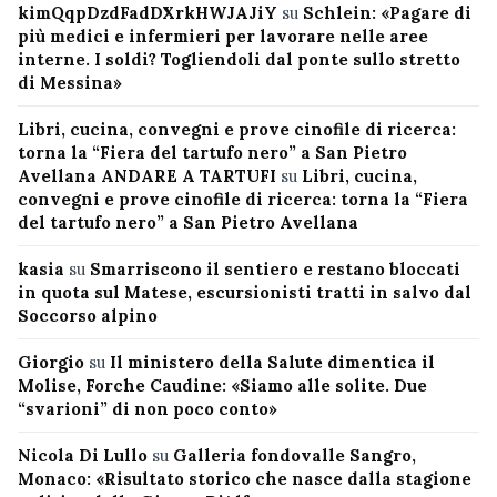
kimQqpDzdFadDXrkHWJAJiY
su
Schlein: «Pagare di
più medici e infermieri per lavorare nelle aree
interne. I soldi? Togliendoli dal ponte sullo stretto
di Messina»
Libri, cucina, convegni e prove cinofile di ricerca:
torna la “Fiera del tartufo nero” a San Pietro
Avellana ANDARE A TARTUFI
su
Libri, cucina,
convegni e prove cinofile di ricerca: torna la “Fiera
del tartufo nero” a San Pietro Avellana
kasia
su
Smarriscono il sentiero e restano bloccati
in quota sul Matese, escursionisti tratti in salvo dal
Soccorso alpino
Giorgio
su
Il ministero della Salute dimentica il
Molise, Forche Caudine: «Siamo alle solite. Due
“svarioni” di non poco conto»
Nicola Di Lullo
su
Galleria fondovalle Sangro,
Monaco: «Risultato storico che nasce dalla stagione