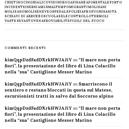
CHIETINO
CINGHIALI
COVID19
DROGA
FINANZA
FORESTALE
FURTO
INCIDENTE
ISERNIA
M5S
MALTEMPO
MIGRANTI
MOLISANI
MOLISANO
MOLISE
NEVE
OSPEDALE
POLIZIA
PROFUGHI
SANITÀ
SCHIAVI DI ABRUZZO
SCUOLA
SELECONTROLLO
TERMOLI
VASTESE
VASTO
VENAFRO
VIABILITÀ
VIGILI DEL FUOCO
COMMENTI RECENTI
kimQqpDzdFadDXrkHWJAJiY
su
“Il mare non porta
fiori”, la presentazione del libro di Lina Colacillo
nella “sua” Castiglione Messer Marino
kimQqpDzdFadDXrkHWJAJiY
su
Smarriscono il
sentiero e restano bloccati in quota sul Matese,
escursionisti tratti in salvo dal Soccorso alpino
kimQqpDzdFadDXrkHWJAJiY
su
“Il mare non porta
fiori”, la presentazione del libro di Lina Colacillo
nella “sua” Castiglione Messer Marino