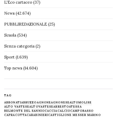
L'Eco cartaceo
(37)
News
(42.674)
PUBBLIREDAZIONALE
(25)
Scuola
(534)
Senza categoria
(2)
Sport
(1.639)
Top news
(14.604)
TAG
ABBONATI
ABRUZZO
AGNONE
AGNONESE
ALTOMOLISE
ALTO VASTESE
ALTOVASTESE
ARRESTO
ATESSA
BELMONTE DEL SANNIO
CACCIA
CALCIO
CAMPOBASSO
CAPRACOTTA
CARABINIERI
CASTIGLIONE MESSER MARINO