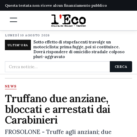
Questa testata non riceve alcun finanziamento pubblico
LUNEDÌ 10 AGOSTO 2026
Sotto effetto di stupefacenti travolge un
ULTIM'ORA
motociclista: prima fugge, poi si costituisce.
Dovrà rispondere di omicidio stradale colposo
pluri-aggravato
Cerca
CERCA
nel
sito
NEWS
Truffano due anziane,
bloccati e arrestati dai
Carabinieri
FROSOLONE - Truffe agli anziani; due