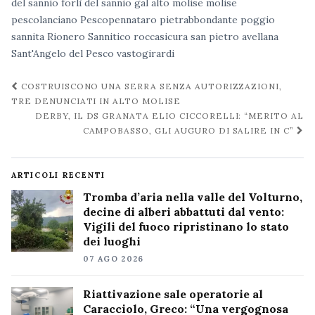
del sannio
forlì del sannio
gal alto molise
molise
pescolanciano
Pescopennataro
pietrabbondante
poggio
sannita
Rionero Sannitico
roccasicura
san pietro avellana
Sant'Angelo del Pesco
vastogirardi
Navigazione
COSTRUISCONO UNA SERRA SENZA AUTORIZZAZIONI,
post
TRE DENUNCIATI IN ALTO MOLISE
DERBY, IL DS GRANATA ELIO CICCORELLI: “MERITO AL
CAMPOBASSO, GLI AUGURO DI SALIRE IN C”
ARTICOLI RECENTI
Tromba d’aria nella valle del Volturno,
decine di alberi abbattuti dal vento:
Vigili del fuoco ripristinano lo stato
dei luoghi
07 AGO 2026
Riattivazione sale operatorie al
Caracciolo, Greco: “Una vergognosa