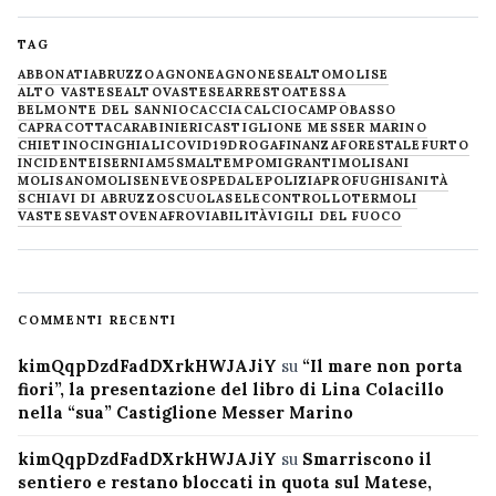
TAG
ABBONATI
ABRUZZO
AGNONE
AGNONESE
ALTOMOLISE
ALTO VASTESE
ALTOVASTESE
ARRESTO
ATESSA
BELMONTE DEL SANNIO
CACCIA
CALCIO
CAMPOBASSO
CAPRACOTTA
CARABINIERI
CASTIGLIONE MESSER MARINO
CHIETINO
CINGHIALI
COVID19
DROGA
FINANZA
FORESTALE
FURTO
INCIDENTE
ISERNIA
M5S
MALTEMPO
MIGRANTI
MOLISANI
MOLISANO
MOLISE
NEVE
OSPEDALE
POLIZIA
PROFUGHI
SANITÀ
SCHIAVI DI ABRUZZO
SCUOLA
SELECONTROLLO
TERMOLI
VASTESE
VASTO
VENAFRO
VIABILITÀ
VIGILI DEL FUOCO
COMMENTI RECENTI
kimQqpDzdFadDXrkHWJAJiY
su
“Il mare non porta
fiori”, la presentazione del libro di Lina Colacillo
nella “sua” Castiglione Messer Marino
kimQqpDzdFadDXrkHWJAJiY
su
Smarriscono il
sentiero e restano bloccati in quota sul Matese,