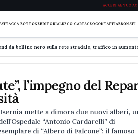
ACCEDI AL TUO A
L'ATTACCA BOTTONE
EDITORIALE
ECO CARTACEO
CONTATTI
ABBONATI
ute”, l’impegno del Repa
sità
 Isernia mette a dimora due nuovi alberi, u
dell’Ospedale “Antonio Cardarelli” di
emplare di “Albero di Falcone”: il famoso