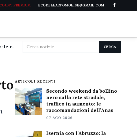
CCOUNT PREMIUM
ECODELLALTOMOLISE@GMAIL.COM
Cerca
Secondo weekend da bollino nero sulla rete stradale, traffico in aumento: le raccomandazioni dell'Anas
CERCA
nel
sito
rto
ARTICOLI RECENTI
Secondo weekend da bollino
nero sulla rete stradale,
traffico in aumento: le
n
raccomandazioni dell’Anas
07 AGO 2026
Isernia con l’Abruzzo: la