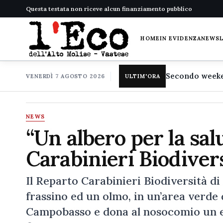
Questa testata non riceve alcun finanziamento pubblico
HOME
IN EVIDENZA
NEWS
VENERDÌ 7 AGOSTO 2026
ULTIM'ORA
NEWS
“Un albero per la sal
Carabinieri Biodiver
Il Reparto Carabinieri Biodiversità di
frassino ed un olmo, in un’area verde 
Campobasso e dona al nosocomio un es