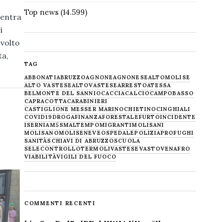
Top news
(14.599)
ientra
i
svolto
ta,
TAG
ABBONATI
ABRUZZO
AGNONE
AGNONESE
ALTOMOLISE
ALTO VASTESE
ALTOVASTESE
ARRESTO
ATESSA
BELMONTE DEL SANNIO
CACCIA
CALCIO
CAMPOBASSO
CAPRACOTTA
CARABINIERI
CASTIGLIONE MESSER MARINO
CHIETINO
CINGHIALI
COVID19
DROGA
FINANZA
FORESTALE
FURTO
INCIDENTE
ISERNIA
M5S
MALTEMPO
MIGRANTI
MOLISANI
MOLISANO
MOLISE
NEVE
OSPEDALE
POLIZIA
PROFUGHI
SANITÀ
SCHIAVI DI ABRUZZO
SCUOLA
SELECONTROLLO
TERMOLI
VASTESE
VASTO
VENAFRO
VIABILITÀ
VIGILI DEL FUOCO
COMMENTI RECENTI