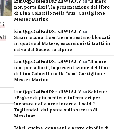
kimQqpDzdFadDXrkHWJAJiY
su
“Il mare
non porta fiori”, la presentazione del libro
di Lina Colacillo nella “sua” Castiglione
Messer Marino
 i
kimQqpDzdFadDXrkHWJAJiY
su
ali
Smarriscono il sentiero e restano bloccati
in quota sul Matese, escursionisti tratti in
salvo dal Soccorso alpino
kimQqpDzdFadDXrkHWJAJiY
su
“Il mare
non porta fiori”, la presentazione del libro
di Lina Colacillo nella “sua” Castiglione
Messer Marino
kimQqpDzdFadDXrkHWJAJiY
su
Schlein:
«Pagare di più medici e infermieri per
lavorare nelle aree interne. I soldi?
Togliendoli dal ponte sullo stretto di
Messina»
Libri, cucina, convegni e prove cinofile di