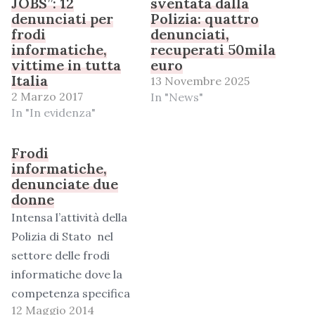
JOBS”: 12
sventata dalla
denunciati per
Polizia: quattro
frodi
denunciati,
informatiche,
recuperati 50mila
vittime in tutta
euro
Italia
13 Novembre 2025
2 Marzo 2017
In "News"
In "In evidenza"
Frodi
informatiche,
denunciate due
donne
Intensa l’attività della
Polizia di Stato nel
settore delle frodi
informatiche dove la
competenza specifica
12 Maggio 2014
del personale del