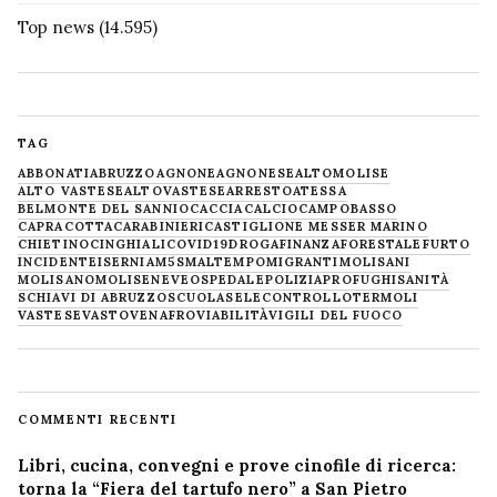
Top news
(14.595)
TAG
ABBONATI
ABRUZZO
AGNONE
AGNONESE
ALTOMOLISE
ALTO VASTESE
ALTOVASTESE
ARRESTO
ATESSA
BELMONTE DEL SANNIO
CACCIA
CALCIO
CAMPOBASSO
CAPRACOTTA
CARABINIERI
CASTIGLIONE MESSER MARINO
CHIETINO
CINGHIALI
COVID19
DROGA
FINANZA
FORESTALE
FURTO
INCIDENTE
ISERNIA
M5S
MALTEMPO
MIGRANTI
MOLISANI
MOLISANO
MOLISE
NEVE
OSPEDALE
POLIZIA
PROFUGHI
SANITÀ
SCHIAVI DI ABRUZZO
SCUOLA
SELECONTROLLO
TERMOLI
VASTESE
VASTO
VENAFRO
VIABILITÀ
VIGILI DEL FUOCO
COMMENTI RECENTI
Libri, cucina, convegni e prove cinofile di ricerca:
torna la “Fiera del tartufo nero” a San Pietro