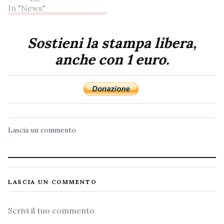
In "News"
Compartimento
Polizia Postale e delle
Comunicazioni per il
Sostieni la stampa libera,
Molise ha consentito
anche con 1 euro.
di portare a termine
varie operazioni di
Polizia Giudiziaria. La
Polizia ha denunciato a
piede libero due donne
Lascia un commento
residenti
rispettivamente nelle
province…
LASCIA UN COMMENTO
Commento