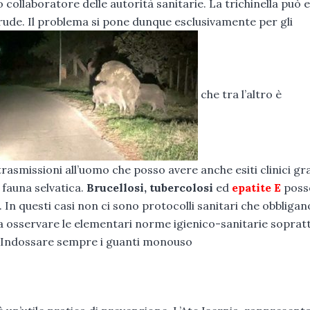
 collaboratore delle autorità sanitarie. La trichinella può 
rude. Il problema si pone dunque esclusivamente per gli
che tra l’altro è
trasmissioni all’uomo che posso avere anche esiti clinici gr
a fauna selvatica.
Brucellosi, tubercolosi
ed
epatite E
poss
 In questi casi non ci sono protocolli sanitari che obbligan
sta osservare le elementari norme igienico-sanitarie soprat
na. Indossare sempre i guanti monouso