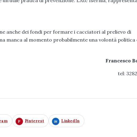
 un’utile pratica di prevenzione. L’Atc Isernia, rappresent
ne anche dei fondi per formare i cacciatori al prelievo di
E, ma manca al momento probabilmente una volontà politica 
Francesco B
tel: 328
gram
Pinterest
LinkedIn