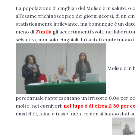
La popolazione di cinghiali del Molise è in salute, o
all’esame trichinoscopico dei giorni scorsi, di un ci
statisticamente irrilevante, ma comunque è un dato
meno di
27mila
gli accertamenti svolti nei laborator
selvatica, non solo cinghiali. I risultati confermano
Molise è in 
percentuale rappresentano un irrisorio 0,04 per cento
molto, nei carnivori:
nel lupo è di circa il 30 per c
mustelidi, faina e tasso, mentre non si hanno dati su