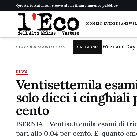
Questa testata non riceve alcun finanziamento pubblico
HOME
IN EVIDENZA
NEWS
GIOVEDÌ 6 AGOSTO 2026
ULTIM'ORA
NEWS
Ventisettemila esami 
solo dieci i cinghiali 
cento
ISERNIA - Ventisettemila esami di trichi
pari allo 0,04 per cento. E' quanto e