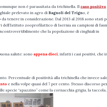
 comunque non è parassitata da trichinella. Il
caso positivo
nghiale prelevato in agro di
Bagnoli del Trign
o, è
 da tenere in considerazione. Dal 2013 al 2018 sono stati 
i dell’Istituto zooprofilattico di Isernia su campioni di fau
 incontrovertibilmente che la popolazione di cinghiali in
buona salute: sono
appena dieci
, infatti i casi positivi, che i
. Percentuale di positività alla trichinella che invece sale,
ento
e nella volpe quasi del 7 per cento. Stesso discorso per
lle specie “spazzino” come la cornacchia grigia, la taccola,