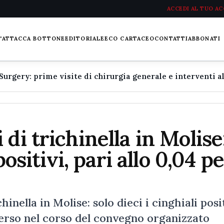
ACCEDI AL TUO A
L'ATTACCA BOTTONE
EDITORIALE
ECO CARTACEO
CONTATTI
ABBONATI
di trichinella in Molise
positivi, pari allo 0,04 p
nella in Molise: solo dieci i cinghiali posit
merso nel corso del convegno organizzato