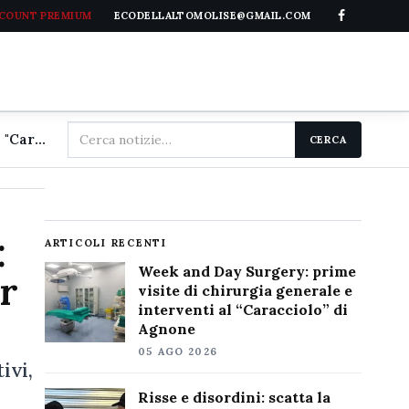
CCOUNT PREMIUM
ECODELLALTOMOLISE@GMAIL.COM
Cerca
Week and Day Surgery: prime visite di chirurgia generale e interventi al "Caracciolo" di Agnone
CERCA
nel
sito
:
ARTICOLI RECENTI
Week and Day Surgery: prime
er
visite di chirurgia generale e
interventi al “Caracciolo” di
Agnone
05 AGO 2026
ivi,
Risse e disordini: scatta la