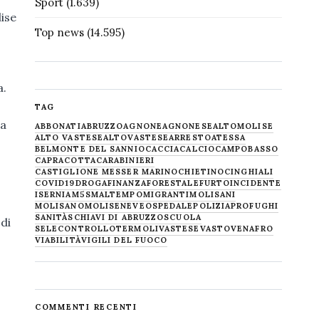
Sport
(1.639)
lise
Top news
(14.595)
a.
TAG
la
ABBONATI
ABRUZZO
AGNONE
AGNONESE
ALTOMOLISE
ALTO VASTESE
ALTOVASTESE
ARRESTO
ATESSA
BELMONTE DEL SANNIO
CACCIA
CALCIO
CAMPOBASSO
CAPRACOTTA
CARABINIERI
CASTIGLIONE MESSER MARINO
CHIETINO
CINGHIALI
COVID19
DROGA
FINANZA
FORESTALE
FURTO
INCIDENTE
ISERNIA
M5S
MALTEMPO
MIGRANTI
MOLISANI
MOLISANO
MOLISE
NEVE
OSPEDALE
POLIZIA
PROFUGHI
SANITÀ
SCHIAVI DI ABRUZZO
SCUOLA
 di
SELECONTROLLO
TERMOLI
VASTESE
VASTO
VENAFRO
VIABILITÀ
VIGILI DEL FUOCO
COMMENTI RECENTI