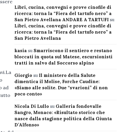
essere
Libri, cucina, convegni e prove cinofile di
ricerca: torna la “Fiera del tartufo nero” a
San Pietro Avellana ANDARE A TARTUFI
su
Libri, cucina, convegni e prove cinofile di
ricerca: torna la “Fiera del tartufo nero” a
San Pietro Avellana
kasia
su
Smarriscono il sentiero e restano
bloccati in quota sul Matese, escursionisti
tratti in salvo dal Soccorso alpino
avi.La
Giorgio
su
Il ministero della Salute
o
dimentica il Molise, Forche Caudine:
o ad
«Siamo alle solite. Due “svarioni” di non
poco conto»
tutto
Nicola Di Lullo
su
Galleria fondovalle
Sangro, Monaco: «Risultato storico che
nasce dalla stagione politica della Giunta
D’Alfonso»