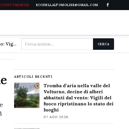
CCOUNT PREMIUM
ECODELLALTOMOLISE@GMAIL.COM
Cerca
Tromba d'aria nella valle del Volturno, decine di alberi abbattuti dal vento: Vigili del fuoco ripristinano lo stato dei luoghi
CERCA
nel
sito
le
ARTICOLI RECENTI
Tromba d’aria nella valle del
Volturno, decine di alberi
abbattuti dal vento: Vigili del
e
fuoco ripristinano lo stato dei
luoghi
3
07 AGO 2026