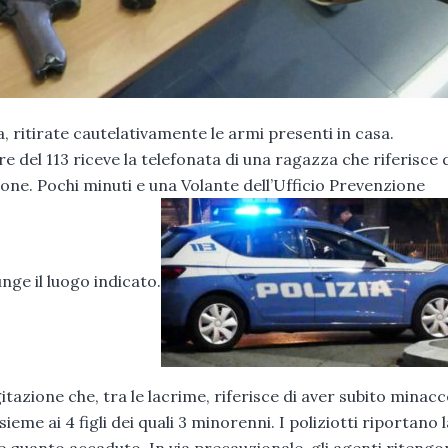
a, ritirate cautelativamente le armi presenti in casa.
 del 113 riceve la telefonata di una ragazza che riferisce 
zione. Pochi minuti e una Volante dell’Ufficio Prevenzione
ge il luogo indicato.
tazione che, tra le lacrime, riferisce di aver subito minacc
ieme ai 4 figli dei quali 3 minorenni. I poliziotti riportano l
re quanto accaduto. In via precauzionale, gli agenti riteng