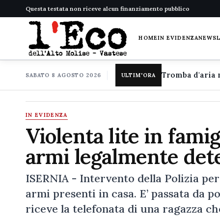
Questa testata non riceve alcun finanziamento pubblico
HOME
IN EVIDENZA
NEWS
SABATO 8 AGOSTO 2026
ULTIM'ORA
IN EVIDENZA
Violenta lite in famig
armi legalmente det
ISERNIA - Intervento della Polizia per 
armi presenti in casa. E’ passata da p
riceve la telefonata di una ragazza che