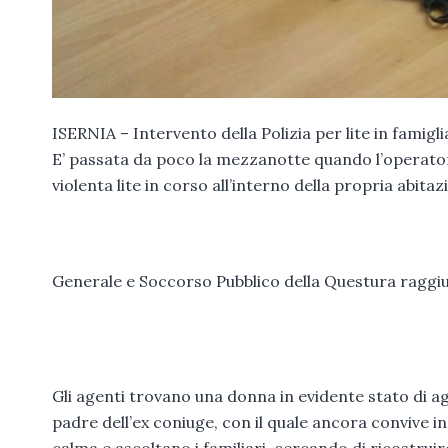
ISERNIA – Intervento della Polizia per lite in famigli
E’ passata da poco la mezzanotte quando l’operatore
violenta lite in corso all’interno della propria abita
Generale e Soccorso Pubblico della Questura raggiun
Gli agenti trovano una donna in evidente stato di agi
padre dell’ex coniuge, con il quale ancora convive ins
calma e ascoltano i familiari, cercando di ricostrui