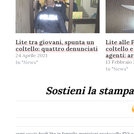
Lite tra giovani, spunta un
Lite alle 
coltello: quattro denunciati
coltello e
agenti: a
24 Aprile 2021
13 Febbraio
In "News"
In "News"
Sostieni la stampa
armi
caccia
fucili
lite in famiglia
munizioni
protocollo EVA
s