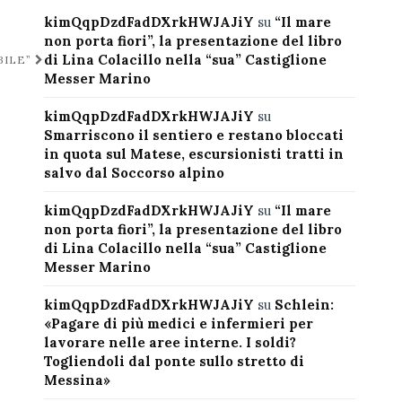
kimQqpDzdFadDXrkHWJAJiY
su
“Il mare
non porta fiori”, la presentazione del libro
di Lina Colacillo nella “sua” Castiglione
BILE”
Messer Marino
kimQqpDzdFadDXrkHWJAJiY
su
Smarriscono il sentiero e restano bloccati
in quota sul Matese, escursionisti tratti in
salvo dal Soccorso alpino
kimQqpDzdFadDXrkHWJAJiY
su
“Il mare
non porta fiori”, la presentazione del libro
di Lina Colacillo nella “sua” Castiglione
Messer Marino
kimQqpDzdFadDXrkHWJAJiY
su
Schlein:
«Pagare di più medici e infermieri per
lavorare nelle aree interne. I soldi?
Togliendoli dal ponte sullo stretto di
Messina»