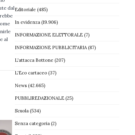
te dal
Editoriale
(485)
vrebbe
In evidenza
(19.906)
 come
nirle
INFORMAZIONE ELETTORALE
(7)
e al
INFORMAZIONE PUBBLICITARIA
(87)
L'attacca Bottone
(207)
L'Eco cartaceo
(37)
News
(42.665)
PUBBLIREDAZIONALE
(25)
Scuola
(534)
Senza categoria
(2)