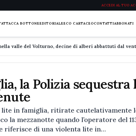
ACCEDI AL TUO A
L'ATTACCA BOTTONE
EDITORIALE
ECO CARTACEO
CONTATTI
ABBONATI
lia, la Polizia sequestra 
enute
lite in famiglia, ritirate cautelativamente l
oco la mezzanotte quando l’operatore del 11
 riferisce di una violenta lite in…