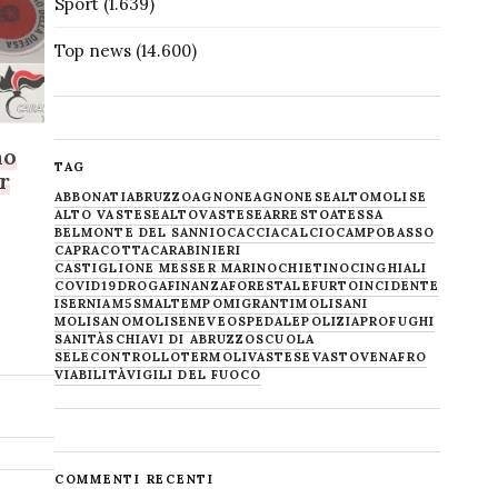
Sport
(1.639)
Top news
(14.600)
no
TAG
er
ABBONATI
ABRUZZO
AGNONE
AGNONESE
ALTOMOLISE
ALTO VASTESE
ALTOVASTESE
ARRESTO
ATESSA
BELMONTE DEL SANNIO
CACCIA
CALCIO
CAMPOBASSO
CAPRACOTTA
CARABINIERI
CASTIGLIONE MESSER MARINO
CHIETINO
CINGHIALI
COVID19
DROGA
FINANZA
FORESTALE
FURTO
INCIDENTE
ISERNIA
M5S
MALTEMPO
MIGRANTI
MOLISANI
MOLISANO
MOLISE
NEVE
OSPEDALE
POLIZIA
PROFUGHI
SANITÀ
SCHIAVI DI ABRUZZO
SCUOLA
SELECONTROLLO
TERMOLI
VASTESE
VASTO
VENAFRO
VIABILITÀ
VIGILI DEL FUOCO
COMMENTI RECENTI