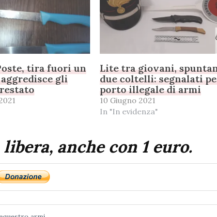
Poste, tira fuori un
Lite tra giovani, spunta
 aggredisce gli
due coltelli: segnalati p
rrestato
porto illegale di armi
 2021
10 Giugno 2021
In "In evidenza"
 libera, anche con 1 euro.
equestro armi