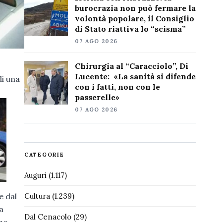
burocrazia non può fermare la
volontà popolare, il Consiglio
di Stato riattiva lo “scisma”
07 AGO 2026
Chirurgia al “Caracciolo”, Di
Lucente: «La sanità si difende
di una
con i fatti, non con le
passerelle»
07 AGO 2026
CATEGORIE
Auguri
(1.117)
e dal
Cultura
(1.239)
a
Dal Cenacolo
(29)
ono