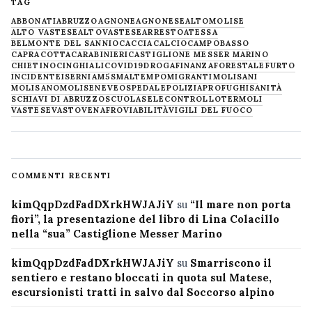
TAG
ABBONATI
ABRUZZO
AGNONE
AGNONESE
ALTOMOLISE
ALTO VASTESE
ALTOVASTESE
ARRESTO
ATESSA
BELMONTE DEL SANNIO
CACCIA
CALCIO
CAMPOBASSO
CAPRACOTTA
CARABINIERI
CASTIGLIONE MESSER MARINO
CHIETINO
CINGHIALI
COVID19
DROGA
FINANZA
FORESTALE
FURTO
INCIDENTE
ISERNIA
M5S
MALTEMPO
MIGRANTI
MOLISANI
MOLISANO
MOLISE
NEVE
OSPEDALE
POLIZIA
PROFUGHI
SANITÀ
SCHIAVI DI ABRUZZO
SCUOLA
SELECONTROLLO
TERMOLI
VASTESE
VASTO
VENAFRO
VIABILITÀ
VIGILI DEL FUOCO
COMMENTI RECENTI
kimQqpDzdFadDXrkHWJAJiY
su
“Il mare non porta
fiori”, la presentazione del libro di Lina Colacillo
nella “sua” Castiglione Messer Marino
kimQqpDzdFadDXrkHWJAJiY
su
Smarriscono il
sentiero e restano bloccati in quota sul Matese,
escursionisti tratti in salvo dal Soccorso alpino