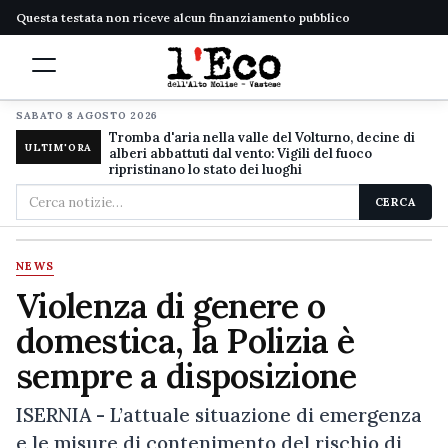
Questa testata non riceve alcun finanziamento pubblico
SABATO 8 AGOSTO 2026
Tromba d'aria nella valle del Volturno, decine di
ULTIM'ORA
alberi abbattuti dal vento: Vigili del fuoco
ripristinano lo stato dei luoghi
Cerca
CERCA
nel
sito
NEWS
Violenza di genere o
domestica, la Polizia è
sempre a disposizione
ISERNIA - L’attuale situazione di emergenza
e le misure di contenimento del rischio di