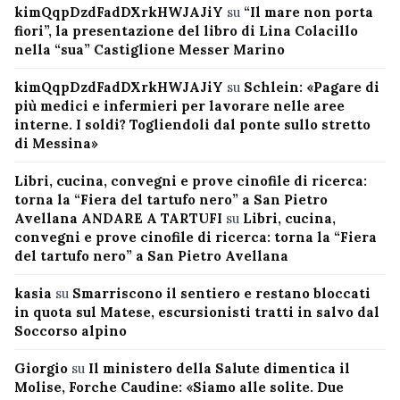
kimQqpDzdFadDXrkHWJAJiY
su
“Il mare non porta
fiori”, la presentazione del libro di Lina Colacillo
nella “sua” Castiglione Messer Marino
kimQqpDzdFadDXrkHWJAJiY
su
Schlein: «Pagare di
più medici e infermieri per lavorare nelle aree
interne. I soldi? Togliendoli dal ponte sullo stretto
di Messina»
Libri, cucina, convegni e prove cinofile di ricerca:
torna la “Fiera del tartufo nero” a San Pietro
Avellana ANDARE A TARTUFI
su
Libri, cucina,
convegni e prove cinofile di ricerca: torna la “Fiera
del tartufo nero” a San Pietro Avellana
kasia
su
Smarriscono il sentiero e restano bloccati
in quota sul Matese, escursionisti tratti in salvo dal
Soccorso alpino
Giorgio
su
Il ministero della Salute dimentica il
Molise, Forche Caudine: «Siamo alle solite. Due