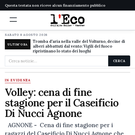
Questa testata non riceve alcun finanziamento pubblico
SABATO 8 AGOSTO 2026
Tromba d'aria nella valle del Volturno, decine di
ULTIM'ORA
alberi abbattuti dal vento: Vigili del fuoco
ripristinano lo stato dei luoghi
Cerca
CERCA
nel
sito
IN EVIDENZA
Volley: cena di fine
stagione per il Caseificio
Di Nucci Agnone
AGNONE - Cena di fine stagione per i
ragazzi del Caseificio Di Nucci Agnone che