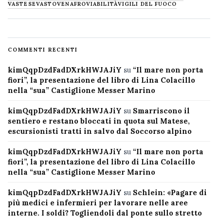
VASTESE
VASTO
VENAFRO
VIABILITÀ
VIGILI DEL FUOCO
COMMENTI RECENTI
kimQqpDzdFadDXrkHWJAJiY
su
“Il mare non porta
fiori”, la presentazione del libro di Lina Colacillo
nella “sua” Castiglione Messer Marino
kimQqpDzdFadDXrkHWJAJiY
su
Smarriscono il
sentiero e restano bloccati in quota sul Matese,
escursionisti tratti in salvo dal Soccorso alpino
kimQqpDzdFadDXrkHWJAJiY
su
“Il mare non porta
fiori”, la presentazione del libro di Lina Colacillo
nella “sua” Castiglione Messer Marino
kimQqpDzdFadDXrkHWJAJiY
su
Schlein: «Pagare di
più medici e infermieri per lavorare nelle aree
interne. I soldi? Togliendoli dal ponte sullo stretto