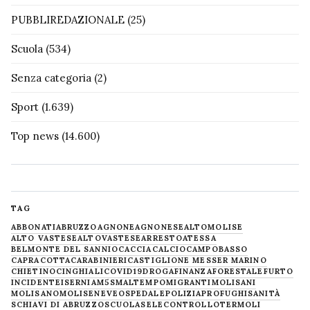
PUBBLIREDAZIONALE
(25)
Scuola
(534)
Senza categoria
(2)
Sport
(1.639)
Top news
(14.600)
TAG
ABBONATI
ABRUZZO
AGNONE
AGNONESE
ALTOMOLISE
ALTO VASTESE
ALTOVASTESE
ARRESTO
ATESSA
BELMONTE DEL SANNIO
CACCIA
CALCIO
CAMPOBASSO
CAPRACOTTA
CARABINIERI
CASTIGLIONE MESSER MARINO
CHIETINO
CINGHIALI
COVID19
DROGA
FINANZA
FORESTALE
FURTO
INCIDENTE
ISERNIA
M5S
MALTEMPO
MIGRANTI
MOLISANI
MOLISANO
MOLISE
NEVE
OSPEDALE
POLIZIA
PROFUGHI
SANITÀ
SCHIAVI DI ABRUZZO
SCUOLA
SELECONTROLLO
TERMOLI