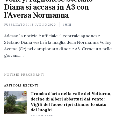
Diana si accasa in A3 con
l’Aversa Normanna
PUBBLICATO IL
13 LUGLIO 2020
1 MIN
Adesso la notizia è ufficiale: il centrale agnonese
Stefano Diana vestirà la maglia della Normanna Volley
Aversa (Ce) nel campionato di serie A3. Cresciuto nelle
giovanili…
Navigazione
NOTIZIE PRECEDENTI
notizie
ARTICOLI RECENTI
Tromba d’aria nella valle del Volturno,
decine di alberi abbattuti dal vento:
Vigili del fuoco ripristinano lo stato
dei luoghi