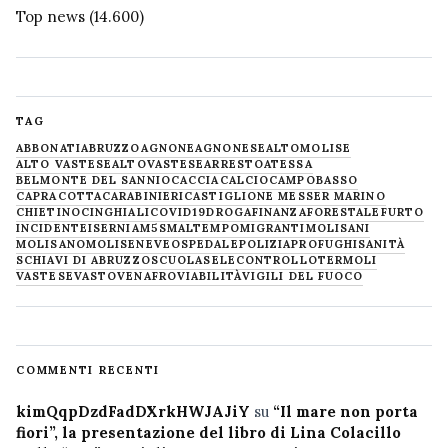
Top news
(14.600)
TAG
ABBONATI
ABRUZZO
AGNONE
AGNONESE
ALTOMOLISE
ALTO VASTESE
ALTOVASTESE
ARRESTO
ATESSA
BELMONTE DEL SANNIO
CACCIA
CALCIO
CAMPOBASSO
CAPRACOTTA
CARABINIERI
CASTIGLIONE MESSER MARINO
CHIETINO
CINGHIALI
COVID19
DROGA
FINANZA
FORESTALE
FURTO
INCIDENTE
ISERNIA
M5S
MALTEMPO
MIGRANTI
MOLISANI
MOLISANO
MOLISE
NEVE
OSPEDALE
POLIZIA
PROFUGHI
SANITÀ
SCHIAVI DI ABRUZZO
SCUOLA
SELECONTROLLO
TERMOLI
VASTESE
VASTO
VENAFRO
VIABILITÀ
VIGILI DEL FUOCO
COMMENTI RECENTI
kimQqpDzdFadDXrkHWJAJiY
su
“Il mare non porta
fiori”, la presentazione del libro di Lina Colacillo