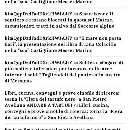
nella “sua” Castiglione Messer Marino
kimQqpDzdFadDXrkHWJAJiY
su
Smarriscono il
sentiero e restano bloccati in quota sul Matese,
escursionisti tratti in salvo dal Soccorso alpino
kimQqpDzdFadDXrkHWJAJiY
su
“Il mare non porta
fiori”, la presentazione del libro di Lina Colacillo
nella “sua” Castiglione Messer Marino
kimQqpDzdFadDXrkHWJAJiY
su
Schlein: «Pagare di
più medici e infermieri per lavorare nelle aree
interne. I soldi? Togliendoli dal ponte sullo stretto
di Messina»
Libri, cucina, convegni e prove cinofile di ricerca:
torna la “Fiera del tartufo nero” a San Pietro
Avellana ANDARE A TARTUFI
su
Libri, cucina,
convegni e prove cinofile di ricerca: torna la “Fiera
del tartufo nero” a San Pietro Avellana
kasia
su
Smarriscono il sentiero e restano bloccati