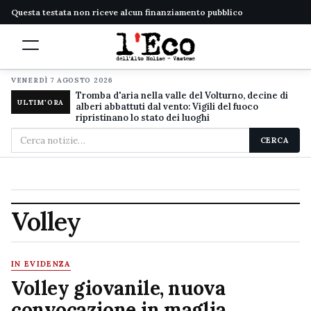
Questa testata non riceve alcun finanziamento pubblico
VENERDÌ 7 AGOSTO 2026
Tromba d'aria nella valle del Volturno, decine di
ULTIM'ORA
alberi abbattuti dal vento: Vigili del fuoco
ripristinano lo stato dei luoghi
Cerca
CERCA
nel
sito
Volley
IN EVIDENZA
Volley giovanile, nuova
convocazione in maglia