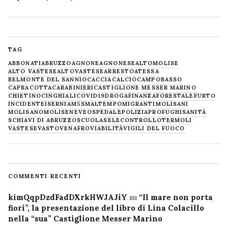
TAG
ABBONATI
ABRUZZO
AGNONE
AGNONESE
ALTOMOLISE
ALTO VASTESE
ALTOVASTESE
ARRESTO
ATESSA
BELMONTE DEL SANNIO
CACCIA
CALCIO
CAMPOBASSO
CAPRACOTTA
CARABINIERI
CASTIGLIONE MESSER MARINO
CHIETINO
CINGHIALI
COVID19
DROGA
FINANZA
FORESTALE
FURTO
INCIDENTE
ISERNIA
M5S
MALTEMPO
MIGRANTI
MOLISANI
MOLISANO
MOLISE
NEVE
OSPEDALE
POLIZIA
PROFUGHI
SANITÀ
SCHIAVI DI ABRUZZO
SCUOLA
SELECONTROLLO
TERMOLI
VASTESE
VASTO
VENAFRO
VIABILITÀ
VIGILI DEL FUOCO
COMMENTI RECENTI
kimQqpDzdFadDXrkHWJAJiY
su
“Il mare non porta
fiori”, la presentazione del libro di Lina Colacillo
nella “sua” Castiglione Messer Marino