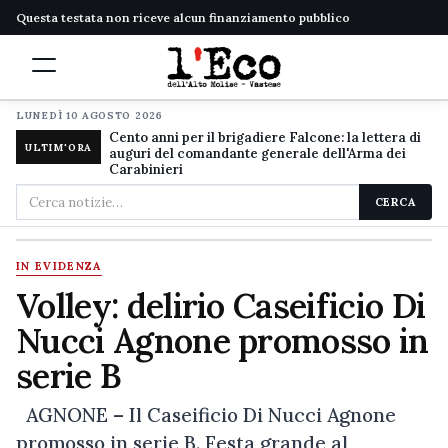
Questa testata non riceve alcun finanziamento pubblico
LUNEDÌ 10 AGOSTO 2026
Cento anni per il brigadiere Falcone: la lettera di
ULTIM'ORA
auguri del comandante generale dell'Arma dei
Carabinieri
Cerca
CERCA
nel
sito
IN EVIDENZA
Volley: delirio Caseificio Di
Nucci Agnone promosso in
serie B
AGNONE – Il Caseificio Di Nucci Agnone
promosso in serie B. Festa grande al