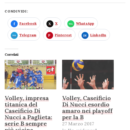
CONDIVIDI:
Facebook
X
WhatsApp
Telegram
Pinterest
LinkedIn
Correlati
Volley, impresa
Volley, Caseificio
titanica del
Di Nucci esordio
Caseificio Di
amaro nei playoff
Nucci a Paglieta:
per la B
serie B sempre
27 Marzo 2017
più vicina