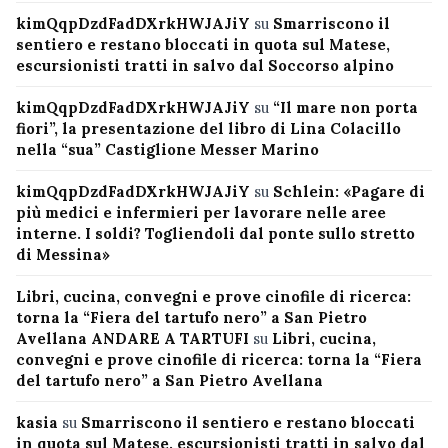
kimQqpDzdFadDXrkHWJAJiY
su
Smarriscono il
sentiero e restano bloccati in quota sul Matese,
escursionisti tratti in salvo dal Soccorso alpino
kimQqpDzdFadDXrkHWJAJiY
su
“Il mare non porta
fiori”, la presentazione del libro di Lina Colacillo
nella “sua” Castiglione Messer Marino
kimQqpDzdFadDXrkHWJAJiY
su
Schlein: «Pagare di
più medici e infermieri per lavorare nelle aree
interne. I soldi? Togliendoli dal ponte sullo stretto
di Messina»
Libri, cucina, convegni e prove cinofile di ricerca:
torna la “Fiera del tartufo nero” a San Pietro
Avellana ANDARE A TARTUFI
su
Libri, cucina,
convegni e prove cinofile di ricerca: torna la “Fiera
del tartufo nero” a San Pietro Avellana
kasia
su
Smarriscono il sentiero e restano bloccati
in quota sul Matese, escursionisti tratti in salvo dal