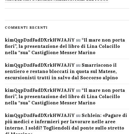
COMMENTI RECENTI
kimQqpDzdFadDXrkHWJAJiY
su
“Il mare non porta
fiori”, la presentazione del libro di Lina Colacillo
nella “sua” Castiglione Messer Marino
kimQqpDzdFadDXrkHWJAJiY
su
Smarriscono il
sentiero e restano bloccati in quota sul Matese,
escursionisti tratti in salvo dal Soccorso alpino
kimQqpDzdFadDXrkHWJAJiY
su
“Il mare non porta
fiori”, la presentazione del libro di Lina Colacillo
nella “sua” Castiglione Messer Marino
kimQqpDzdFadDXrkHWJAJiY
su
Schlein: «Pagare di
più medici e infermieri per lavorare nelle aree
interne. I soldi? Togliendoli dal ponte sullo stretto