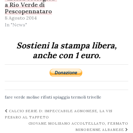
Portale delle Acque
a Rio Verde di
Pescopennataro
gestito dal ministero
8 Agosto 2014
della Salute.…
In "News"
Sostieni la stampa libera,
anche con 1 euro.
fare verde
molise
rifiuti
spiaggia
termoli
trivelle
Navigazione
CALCIO SERIE D: IMPECCABILE AGNONESE, LA VIS
post
PESARO AL TAPPETO
GIOVANE MOLISANO ACCOLTELLATO, FERMATO
MINORENNE ALBANESE