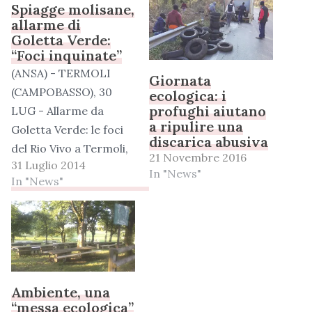
Spiagge molisane,
allarme di
Goletta Verde:
“Foci inquinate”
(ANSA) - TERMOLI
Giornata
(CAMPOBASSO), 30
ecologica: i
profughi aiutano
LUG - Allarme da
a ripulire una
Goletta Verde: le foci
discarica abusiva
del Rio Vivo a Termoli,
21 Novembre 2016
31 Luglio 2014
del Biferno a
In "News"
In "News"
Campomarino e del
Tecchio a Petacciato
sono "fortemente
inquinate" in base ai
prelievi eseguiti in
questi giorni, ma
Ambiente, una
risultano balneabili sul
“messa ecologica”