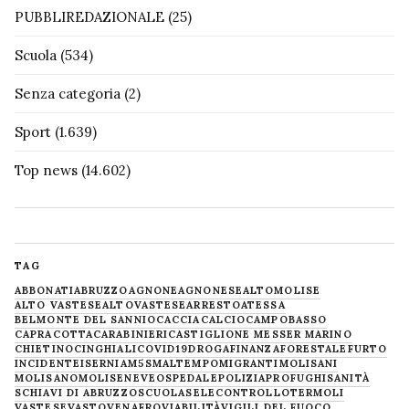
PUBBLIREDAZIONALE
(25)
Scuola
(534)
Senza categoria
(2)
Sport
(1.639)
Top news
(14.602)
TAG
ABBONATI
ABRUZZO
AGNONE
AGNONESE
ALTOMOLISE
ALTO VASTESE
ALTOVASTESE
ARRESTO
ATESSA
BELMONTE DEL SANNIO
CACCIA
CALCIO
CAMPOBASSO
CAPRACOTTA
CARABINIERI
CASTIGLIONE MESSER MARINO
CHIETINO
CINGHIALI
COVID19
DROGA
FINANZA
FORESTALE
FURTO
INCIDENTE
ISERNIA
M5S
MALTEMPO
MIGRANTI
MOLISANI
MOLISANO
MOLISE
NEVE
OSPEDALE
POLIZIA
PROFUGHI
SANITÀ
SCHIAVI DI ABRUZZO
SCUOLA
SELECONTROLLO
TERMOLI
VASTESE
VASTO
VENAFRO
VIABILITÀ
VIGILI DEL FUOCO