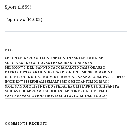
Sport
(1.639)
Top news
(14.602)
TAG
ABBONATI
ABRUZZO
AGNONE
AGNONESE
ALTOMOLISE
ALTO VASTESE
ALTOVASTESE
ARRESTO
ATESSA
BELMONTE DEL SANNIO
CACCIA
CALCIO
CAMPOBASSO
CAPRACOTTA
CARABINIERI
CASTIGLIONE MESSER MARINO
CHIETINO
CINGHIALI
COVID19
DROGA
FINANZA
FORESTALE
FURTO
INCIDENTE
ISERNIA
M5S
MALTEMPO
MIGRANTI
MOLISANI
MOLISANO
MOLISE
NEVE
OSPEDALE
POLIZIA
PROFUGHI
SANITÀ
SCHIAVI DI ABRUZZO
SCUOLA
SELECONTROLLO
TERMOLI
VASTESE
VASTO
VENAFRO
VIABILITÀ
VIGILI DEL FUOCO
COMMENTI RECENTI