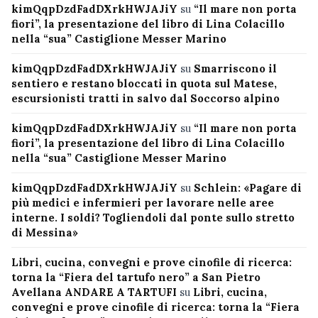
kimQqpDzdFadDXrkHWJAJiY
su
“Il mare non porta
fiori”, la presentazione del libro di Lina Colacillo
nella “sua” Castiglione Messer Marino
kimQqpDzdFadDXrkHWJAJiY
su
Smarriscono il
sentiero e restano bloccati in quota sul Matese,
escursionisti tratti in salvo dal Soccorso alpino
kimQqpDzdFadDXrkHWJAJiY
su
“Il mare non porta
fiori”, la presentazione del libro di Lina Colacillo
nella “sua” Castiglione Messer Marino
kimQqpDzdFadDXrkHWJAJiY
su
Schlein: «Pagare di
più medici e infermieri per lavorare nelle aree
interne. I soldi? Togliendoli dal ponte sullo stretto
di Messina»
Libri, cucina, convegni e prove cinofile di ricerca:
torna la “Fiera del tartufo nero” a San Pietro
Avellana ANDARE A TARTUFI
su
Libri, cucina,
convegni e prove cinofile di ricerca: torna la “Fiera