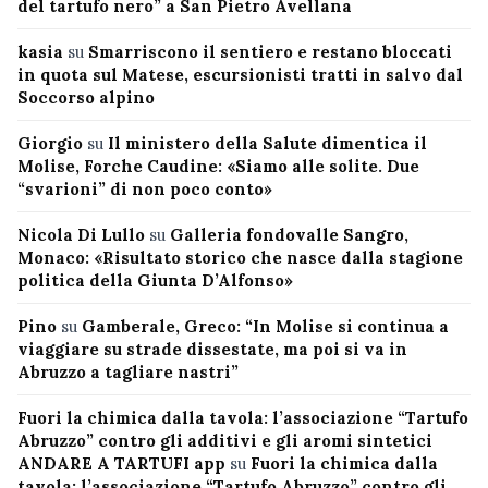
del tartufo nero” a San Pietro Avellana
kasia
su
Smarriscono il sentiero e restano bloccati
in quota sul Matese, escursionisti tratti in salvo dal
Soccorso alpino
Giorgio
su
Il ministero della Salute dimentica il
Molise, Forche Caudine: «Siamo alle solite. Due
“svarioni” di non poco conto»
Nicola Di Lullo
su
Galleria fondovalle Sangro,
Monaco: «Risultato storico che nasce dalla stagione
politica della Giunta D’Alfonso»
Pino
su
Gamberale, Greco: “In Molise si continua a
viaggiare su strade dissestate, ma poi si va in
Abruzzo a tagliare nastri”
Fuori la chimica dalla tavola: l’associazione “Tartufo
Abruzzo” contro gli additivi e gli aromi sintetici
ANDARE A TARTUFI app
su
Fuori la chimica dalla
tavola: l’associazione “Tartufo Abruzzo” contro gli