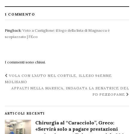
1 COMMENTO
Pingback:
Voto a Castiglione: il logo della lista di Magnacca è
scopiazzato | l'Eco
I commenti sono chiusi.
Navigazione
VOLA CON L’AUTO NEL CORTILE, ILLESO 94ENNE
post
MOLISANO
APPALTI NELLA MARSICA, INDAGATA LA SENATRICE DEL
PD PEZZOPANE
ARTICOLI RECENTI
Chirurgia al “Caracciolo”, Greco:
«Servirà solo a pagare prestazioni