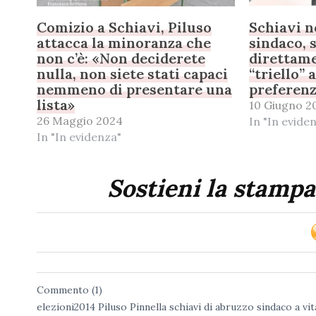
Comizio a Schiavi, Piluso
Schiavi n
attacca la minoranza che
sindaco, 
non c’è: «Non deciderete
direttame
nulla, non siete stati capaci
“triello” 
nemmeno di presentare una
preferen
lista»
10 Giugno 2
26 Maggio 2024
In "In evide
In "In evidenza"
Sostieni la stampa
Commento (1)
elezioni2014
Piluso
Pinnella
schiavi di abruzzo
sindaco a vit