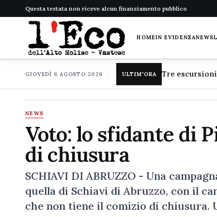
Questa testata non riceve alcun finanziamento pubblico
HOME
IN EVIDENZA
NEWS
GIOVEDÌ 6 AGOSTO 2026
ULTIM'ORA
NEWS
Voto: lo sfidante di P
di chiusura
SCHIAVI DI ABRUZZO - Una campagna e
quella di Schiavi di Abruzzo, con il ca
che non tiene il comizio di chiusura.