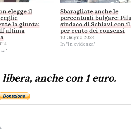
on elegge il
Sbaragliate anche le
sceglie
percentuali bulgare: Pil
nte la giunta:
sindaco di Schiavi con il
all’ultima
per cento dei consensi
za
10 Giugno 2024
024
In "In evidenza"
nza"
 libera, anche con 1 euro.
a