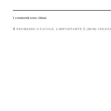
I commenti sono chiusi.
Navigazione
PROMESSE O FAVOLE, L’IMPORTANTE È (NON) CREDE
post