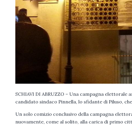
SCHIAVI DI ABRUZZO – Una campagna elettorale anoma
candidato sindaco Pinnella, lo sfidante di Piluso, che
Un solo comizio conclusivo della campagna elettora
nuovamente, come al solito, alla carica di primo citt