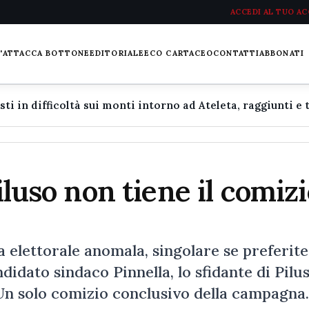
ACCEDI AL TUO A
L'ATTACCA BOTTONE
EDITORIALE
ECO CARTACEO
CONTATTI
ABBONATI
iluso non tiene il comiz
lettorale anomala, singolare se preferite
ndidato sindaco Pinnella, lo sfidante di Pilus
 Un solo comizio conclusivo della campagn