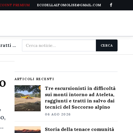
CCOUNT PREMIUM
ECODELLALTOMOLISE@GMAIL.COM
Cerca
Tre escursionisti in difficoltà sui monti intorno ad Ateleta, raggiunti e tratti in salvo dai tecnici del Soccorso alpino
CERCA
nel
sito
io
ARTICOLI RECENTI
Tre escursionisti in difficoltà
sui monti intorno ad Ateleta,
raggiunti e tratti in salvo dai
,
tecnici del Soccorso alpino
06 AGO 2026
o,
a…
Storia della tenace comunità