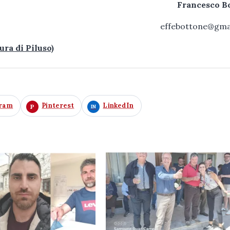
Francesco B
effebottone@gma
ura di Piluso)
gram
Pinterest
LinkedIn