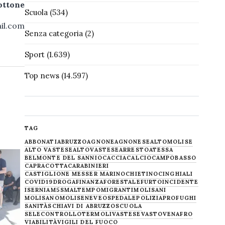
ottone
Scuola
(534)
il.com
Senza categoria
(2)
Sport
(1.639)
Top news
(14.597)
TAG
ABBONATI
ABRUZZO
AGNONE
AGNONESE
ALTOMOLISE
ALTO VASTESE
ALTOVASTESE
ARRESTO
ATESSA
BELMONTE DEL SANNIO
CACCIA
CALCIO
CAMPOBASSO
CAPRACOTTA
CARABINIERI
CASTIGLIONE MESSER MARINO
CHIETINO
CINGHIALI
COVID19
DROGA
FINANZA
FORESTALE
FURTO
INCIDENTE
ISERNIA
M5S
MALTEMPO
MIGRANTI
MOLISANI
MOLISANO
MOLISE
NEVE
OSPEDALE
POLIZIA
PROFUGHI
SANITÀ
SCHIAVI DI ABRUZZO
SCUOLA
SELECONTROLLO
TERMOLI
VASTESE
VASTO
VENAFRO
VIABILITÀ
VIGILI DEL FUOCO