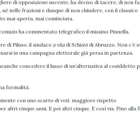
gliere di opposizione uscente, ha deciso di tacere, di non f
né nelle frazioni e dunque di non chiudere, con il classico
tto mai aperta, mai cominciata.
i comizi» ha commentato telegrafico il missino Pinnella.
 di Piluso, il sindaco
a vita
di Schiavi di Abruzzo. Non c’è s
arsi in una campagna elettorale già persa in partenza.
neanche concedere il lusso di un’alternativa al cosiddetto 
na formalità.
lmente con uno scarto di voti maggiore rispetto
r altri cinque anni. E poi altri cinque. E così via. Fino alla f