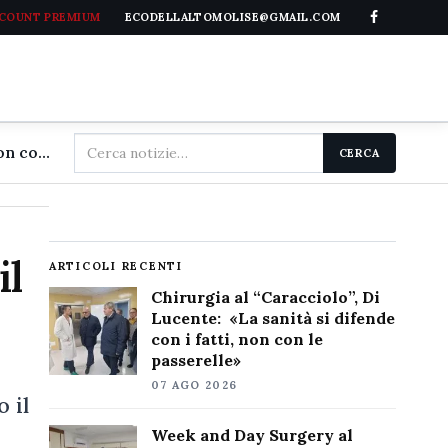
CCOUNT PREMIUM
ECODELLALTOMOLISE@GMAIL.COM
Cerca
Chirurgia al "Caracciolo", Di Lucente: «La sanità si difende con i fatti, non con le passerelle»
CERCA
nel
sito
il
ARTICOLI RECENTI
Chirurgia al “Caracciolo”, Di
Lucente: «La sanità si difende
con i fatti, non con le
passerelle»
07 AGO 2026
 il
Week and Day Surgery al