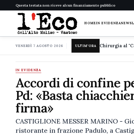
Questa testata non riceve alcun finanziamento pubblico
HOME
IN EVIDENZA
NEWS
VENERDÌ 7 AGOSTO 2026
ULTIM'ORA
IN EVIDENZA
Accordi di confine pe
Pd: «Basta chiacchie
firma»
CASTIGLIONE MESSER MARINO - Giovedì
ristorante in frazione Padulo, a Cast