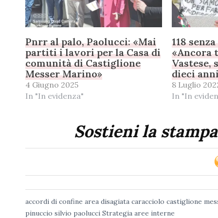
Pnrr al palo, Paolucci: «Mai
118 senza
partiti i lavori per la Casa di
«Ancora t
comunità di Castiglione
Vastese, s
Messer Marino»
dieci ann
4 Giugno 2025
8 Luglio 202
In "In evidenza"
In "In evide
Sostieni la stampa
accordi di confine
area disagiata
caracciolo
castiglione me
pinuccio
silvio paolucci
Strategia aree interne