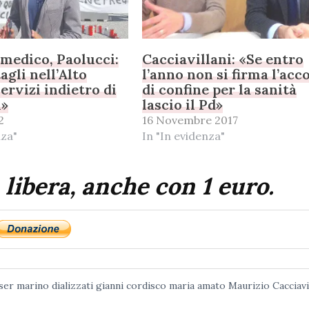
 medico, Paolucci:
Cacciavillani: «Se entro
agli nell’Alto
l’anno non si firma l’acc
ervizi indietro di
di confine per la sanità
i»
lascio il Pd»
2
16 Novembre 2017
nza"
In "In evidenza"
 libera, anche con 1 euro.
sser marino
dializzati
gianni cordisco
maria amato
Maurizio Cacciavi