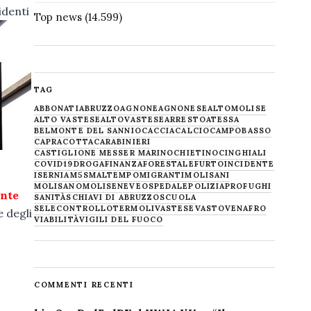
identi
Top news
(14.599)
TAG
ABBONATI
ABRUZZO
AGNONE
AGNONESE
ALTOMOLISE
ALTO VASTESE
ALTOVASTESE
ARRESTO
ATESSA
BELMONTE DEL SANNIO
CACCIA
CALCIO
CAMPOBASSO
CAPRACOTTA
CARABINIERI
CASTIGLIONE MESSER MARINO
CHIETINO
CINGHIALI
COVID19
DROGA
FINANZA
FORESTALE
FURTO
INCIDENTE
ISERNIA
M5S
MALTEMPO
MIGRANTI
MOLISANI
MOLISANO
MOLISE
NEVE
OSPEDALE
POLIZIA
PROFUGHI
ente
SANITÀ
SCHIAVI DI ABRUZZO
SCUOLA
SELECONTROLLO
TERMOLI
VASTESE
VASTO
VENAFRO
e degli
VIABILITÀ
VIGILI DEL FUOCO
COMMENTI RECENTI