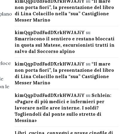
kimQqpDzdFadDXrkHWJAJiY
su
“Il mare
non porta fiori”, la presentazione del libro
di Lina Colacillo nella “sua” Castiglione
mplano
Messer Marino
kimQqpDzdFadDXrkHWJAJiY
su
Smarriscono il sentiero e restano bloccati
in quota sul Matese, escursionisti tratti in
salvo dal Soccorso alpino
eloce
kimQqpDzdFadDXrkHWJAJiY
su
“Il mare
non porta fiori”, la presentazione del libro
di Lina Colacillo nella “sua” Castiglione
le
Messer Marino
on le
kimQqpDzdFadDXrkHWJAJiY
su
Schlein:
«Pagare di più medici e infermieri per
lavorare nelle aree interne. I soldi?
Togliendoli dal ponte sullo stretto di
Messina»
Libri, cucina, convegni e prove cinofile di