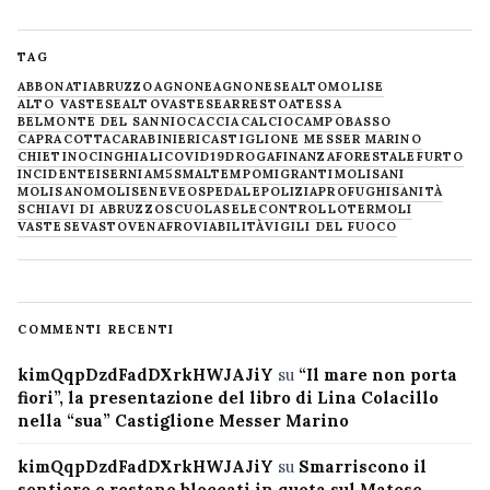
TAG
ABBONATI
ABRUZZO
AGNONE
AGNONESE
ALTOMOLISE
ALTO VASTESE
ALTOVASTESE
ARRESTO
ATESSA
BELMONTE DEL SANNIO
CACCIA
CALCIO
CAMPOBASSO
CAPRACOTTA
CARABINIERI
CASTIGLIONE MESSER MARINO
CHIETINO
CINGHIALI
COVID19
DROGA
FINANZA
FORESTALE
FURTO
INCIDENTE
ISERNIA
M5S
MALTEMPO
MIGRANTI
MOLISANI
MOLISANO
MOLISE
NEVE
OSPEDALE
POLIZIA
PROFUGHI
SANITÀ
SCHIAVI DI ABRUZZO
SCUOLA
SELECONTROLLO
TERMOLI
VASTESE
VASTO
VENAFRO
VIABILITÀ
VIGILI DEL FUOCO
COMMENTI RECENTI
kimQqpDzdFadDXrkHWJAJiY
su
“Il mare non porta
fiori”, la presentazione del libro di Lina Colacillo
nella “sua” Castiglione Messer Marino
kimQqpDzdFadDXrkHWJAJiY
su
Smarriscono il
sentiero e restano bloccati in quota sul Matese,