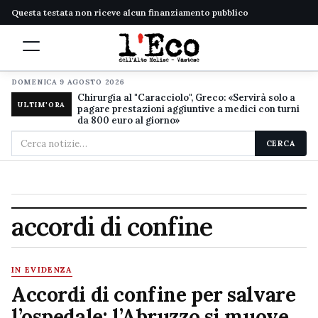
Questa testata non riceve alcun finanziamento pubblico
DOMENICA 9 AGOSTO 2026
Chirurgia al "Caracciolo", Greco: «Servirà solo a
ULTIM'ORA
pagare prestazioni aggiuntive a medici con turni
da 800 euro al giorno»
Cerca
CERCA
nel
sito
accordi di confine
IN EVIDENZA
Accordi di confine per salvare
l’ospedale: l’Abruzzo si muove,