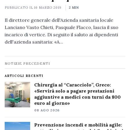
PUBBLICATO IL
16 MARZO 2019
2 MIN
Il direttore generale dell'Azienda sanitaria locale
Lanciano Vasto Chieti, Pasquale Flacco, lascia il suo
incarico di vertice. Di seguito il saluto ai dipendenti
dell'azienda sanitaria: «A…
Navigazione
NOTIZIE PRECEDENTI
notizie
ARTICOLI RECENTI
Chirurgia al “Caracciolo”, Greco:
«Servirà solo a pagare prestazioni
aggiuntive a medici con turni da 800
euro al giorno»
08 AGO 2026
Prevenzione incendi e mobilità agile: