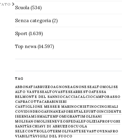
ITATO
Scuola
(534)
Senza categoria
(2)
Sport
(1.639)
Top news
(14.597)
TAG
ABBONATI
ABRUZZO
AGNONE
AGNONESE
ALTOMOLISE
ALTO VASTESE
ALTOVASTESE
ARRESTO
ATESSA
BELMONTE DEL SANNIO
CACCIA
CALCIO
CAMPOBASSO
CAPRACOTTA
CARABINIERI
CASTIGLIONE MESSER MARINO
CHIETINO
CINGHIALI
COVID19
DROGA
FINANZA
FORESTALE
FURTO
INCIDENTE
ISERNIA
M5S
MALTEMPO
MIGRANTI
MOLISANI
MOLISANO
MOLISE
NEVE
OSPEDALE
POLIZIA
PROFUGHI
SANITÀ
SCHIAVI DI ABRUZZO
SCUOLA
SELECONTROLLO
TERMOLI
VASTESE
VASTO
VENAFRO
VIABILITÀ
VIGILI DEL FUOCO