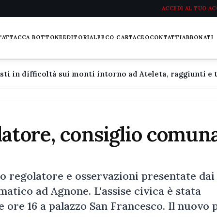
ACCEDI AL TUO A
L'ATTACCA BOTTONE
EDITORIALE
ECO CARTACEO
CONTATTI
ABBONATI
atore, consiglio comun
o regolatore e osservazioni presentate dai
atico ad Agnone. L'assise civica è stata
 ore 16 a palazzo San Francesco. Il nuovo 