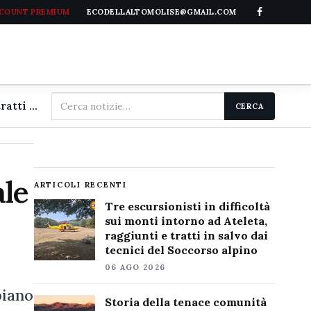
CCOUNT PREMIUM
ECODELLALTOMOLISE@GMAIL.COM
Cerca
Tre escursionisti in difficoltà sui monti intorno ad Ateleta, raggiunti e tratti in salvo dai tecnici del Soccorso alpino
CERCA
nel
sito
ale
ARTICOLI RECENTI
Tre escursionisti in difficoltà
sui monti intorno ad Ateleta,
raggiunti e tratti in salvo dai
tecnici del Soccorso alpino
06 AGO 2026
piano
Storia della tenace comunità