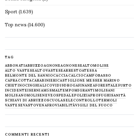
Sport
(1.639)
Top news
(14.600)
TAG
ABBONATI
ABRUZZO
AGNONE
AGNONESE
ALTOMOLISE
ALTO VASTESE
ALTOVASTESE
ARRESTO
ATESSA
BELMONTE DEL SANNIO
CACCIA
CALCIO
CAMPOBASSO
CAPRACOTTA
CARABINIERI
CASTIGLIONE MESSER MARINO
CHIETINO
CINGHIALI
COVID19
DROGA
FINANZA
FORESTALE
FURTO
INCIDENTE
ISERNIA
M5S
MALTEMPO
MIGRANTI
MOLISANI
MOLISANO
MOLISE
NEVE
OSPEDALE
POLIZIA
PROFUGHI
SANITÀ
SCHIAVI DI ABRUZZO
SCUOLA
SELECONTROLLO
TERMOLI
VASTESE
VASTO
VENAFRO
VIABILITÀ
VIGILI DEL FUOCO
COMMENTI RECENTI