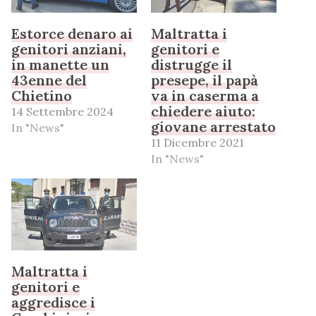
Estorce denaro ai
Maltratta i
genitori anziani,
genitori e
in manette un
distrugge il
43enne del
presepe, il papà
Chietino
va in caserma a
chiedere aiuto:
14 Settembre 2024
giovane arrestato
In "News"
11 Dicembre 2021
In "News"
Maltratta i
genitori e
aggredisce i