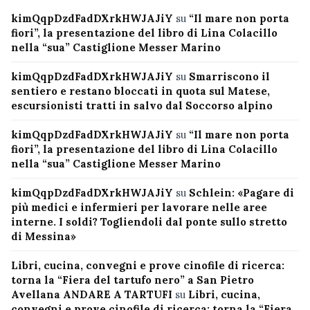
kimQqpDzdFadDXrkHWJAJiY
su
“Il mare non porta
fiori”, la presentazione del libro di Lina Colacillo
nella “sua” Castiglione Messer Marino
kimQqpDzdFadDXrkHWJAJiY
su
Smarriscono il
sentiero e restano bloccati in quota sul Matese,
escursionisti tratti in salvo dal Soccorso alpino
kimQqpDzdFadDXrkHWJAJiY
su
“Il mare non porta
fiori”, la presentazione del libro di Lina Colacillo
nella “sua” Castiglione Messer Marino
kimQqpDzdFadDXrkHWJAJiY
su
Schlein: «Pagare di
più medici e infermieri per lavorare nelle aree
interne. I soldi? Togliendoli dal ponte sullo stretto
di Messina»
Libri, cucina, convegni e prove cinofile di ricerca:
torna la “Fiera del tartufo nero” a San Pietro
Avellana ANDARE A TARTUFI
su
Libri, cucina,
convegni e prove cinofile di ricerca: torna la “Fiera