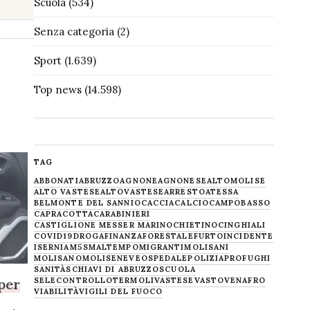
Scuola
(534)
Senza categoria
(2)
Sport
(1.639)
Top news
(14.598)
TAG
ABBONATI
ABRUZZO
AGNONE
AGNONESE
ALTOMOLISE
ALTO VASTESE
ALTOVASTESE
ARRESTO
ATESSA
BELMONTE DEL SANNIO
CACCIA
CALCIO
CAMPOBASSO
CAPRACOTTA
CARABINIERI
CASTIGLIONE MESSER MARINO
CHIETINO
CINGHIALI
COVID19
DROGA
FINANZA
FORESTALE
FURTO
INCIDENTE
ISERNIA
M5S
MALTEMPO
MIGRANTI
MOLISANI
MOLISANO
MOLISE
NEVE
OSPEDALE
POLIZIA
PROFUGHI
SANITÀ
SCHIAVI DI ABRUZZO
SCUOLA
per
SELECONTROLLO
TERMOLI
VASTESE
VASTO
VENAFRO
VIABILITÀ
VIGILI DEL FUOCO