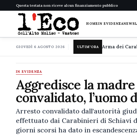
Questa testata non riceve alcun finanziamento pubblico
HOME
IN EVIDENZA
NEWS
GIOVEDÌ 6 AGOSTO 2026
ULTIM'ORA
IN EVIDENZA
Aggredisce la madre e
convalidato, l’uomo d
Arresto convalidato dall'autorità giu
effettuato dai Carabinieri di Schiavi 
giorni scorsi ha dato in escandescenz