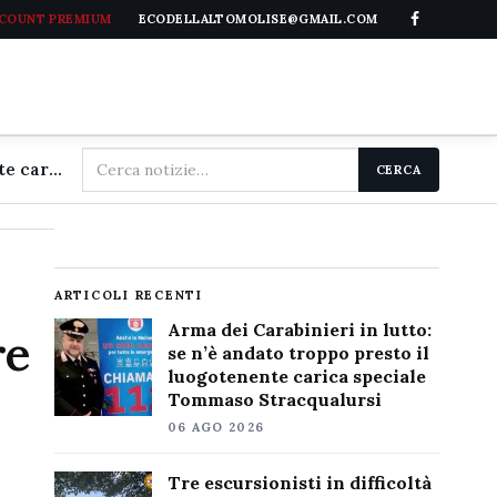
CCOUNT PREMIUM
ECODELLALTOMOLISE@GMAIL.COM
Cerca
Arma dei Carabinieri in lutto: se n'è andato troppo presto il luogotenente carica speciale Tommaso Stracqualursi
CERCA
nel
sito
ARTICOLI RECENTI
Arma dei Carabinieri in lutto:
re
se n’è andato troppo presto il
luogotenente carica speciale
Tommaso Stracqualursi
06 AGO 2026
Tre escursionisti in difficoltà