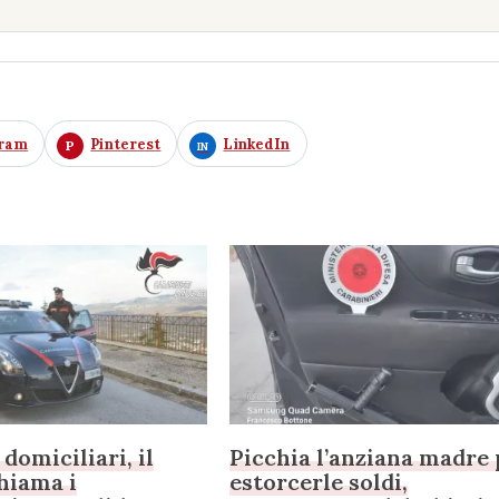
gram
Pinterest
LinkedIn
domiciliari, il
Picchia l’anziana madre 
chiama i
estorcerle soldi,