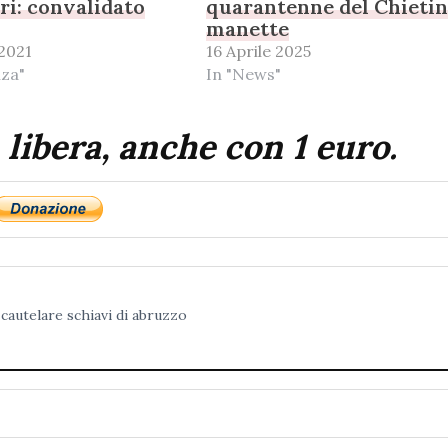
ri: convalidato
quarantenne del Chietin
manette
2021
16 Aprile 2025
nza"
In "News"
 libera, anche con 1 euro.
 cautelare
schiavi di abruzzo