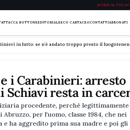
ACCEDI AL TUO A
L'ATTACCA BOTTONE
EDITORIALE
ECO CARTACEO
CONTATTI
ABBONATI
 i Carabinieri: arresto
i Schiavi resta in carce
diziaria procedente, perché legittimamente
di Abruzzo, per l'uomo, classe 1984, che nei
a e ha aggredito prima sua madre e poi gli