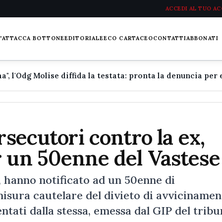
ACCEDI AL TUO A
L'ATTACCA BOTTONE
EDITORIALE
ECO CARTACEO
CONTATTI
ABBONATI
rsecutori contro la ex,
r un 50enne del Vastese
o, hanno notificato ad un 50enne di
isura cautelare del divieto di avvicinamen
ntati dalla stessa, emessa dal GIP del tribu