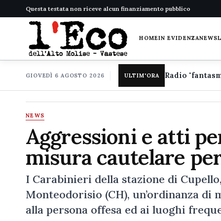
Questa testata non riceve alcun finanziamento pubblico
HOME
IN EVIDENZA
NEWS
GIOVEDÌ 6 AGOSTO 2026
ULTIM'ORA
NEWS
Aggressioni e atti pe
misura cautelare pe
I Carabinieri della stazione di Cupell
Monteodorisio (CH), un’ordinanza di m
alla persona offesa ed ai luoghi freque