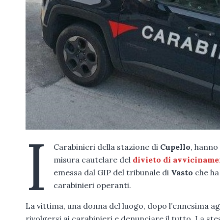
I
Carabinieri della stazione di
Cupello
, hanno
misura cautelare del
divieto di avvicinam
emessa dal GIP del tribunale di
Vasto
che ha 
carabinieri operanti.
La vittima, una donna del luogo, dopo l’ennesima ag
rivolgersi ai carabinieri e denunciare il tutto. La st