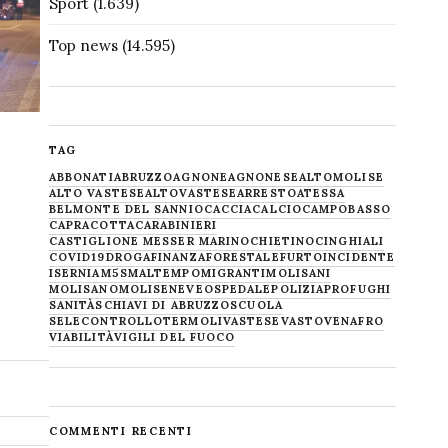
Sport
(1.639)
Top news
(14.595)
TAG
ABBONATI
ABRUZZO
AGNONE
AGNONESE
ALTOMOLISE
ALTO VASTESE
ALTOVASTESE
ARRESTO
ATESSA
BELMONTE DEL SANNIO
CACCIA
CALCIO
CAMPOBASSO
CAPRACOTTA
CARABINIERI
CASTIGLIONE MESSER MARINO
CHIETINO
CINGHIALI
COVID19
DROGA
FINANZA
FORESTALE
FURTO
INCIDENTE
ISERNIA
M5S
MALTEMPO
MIGRANTI
MOLISANI
MOLISANO
MOLISE
NEVE
OSPEDALE
POLIZIA
PROFUGHI
SANITÀ
SCHIAVI DI ABRUZZO
SCUOLA
SELECONTROLLO
TERMOLI
VASTESE
VASTO
VENAFRO
VIABILITÀ
VIGILI DEL FUOCO
COMMENTI RECENTI