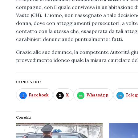
compagno, con il quale conviveva in un’abitazione di
Vasto (CH). L’uomo, non rassegnato a tale decisione,
donna, dove con atteggiamenti persecutori, a volt
contatto con la stessa che, esasperata da tali atte
carabinieri denunciando puntualmente i fatti.
Grazie alle sue denunce, la competente Autorità giu
provvedimento idoneo quale la misura cautelare del 
CONDIVIDI:
Facebook
X
WhatsApp
Tele
Correlati