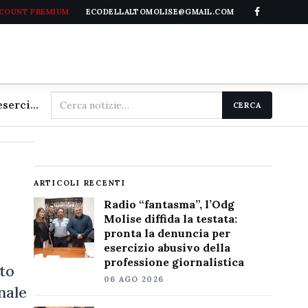
CCOUNT PREMIUM
ECODELLALTOMOLISE@GMAIL.COM
Cerca
Radio "fantasma", l'Odg Molise diffida la testata: pronta la denuncia per esercizio abusivo della professione giornalistica
CERCA
nel
sito
ARTICOLI RECENTI
Radio “fantasma”, l’Odg
Molise diffida la testata:
pronta la denuncia per
esercizio abusivo della
professione giornalistica
to
06 AGO 2026
nale