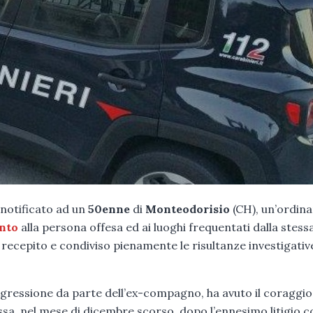
 notificato ad un
50enne
di
Monteodorisio
(CH), un’ordina
ento
alla persona offesa ed ai luoghi frequentati dalla stess
recepito e condiviso pienamente le risultanze investigativ
gressione da parte dell’ex-compagno, ha avuto il coraggio
essa, nel mese di dicembre scorso, dopo l’ennesimo litigio co