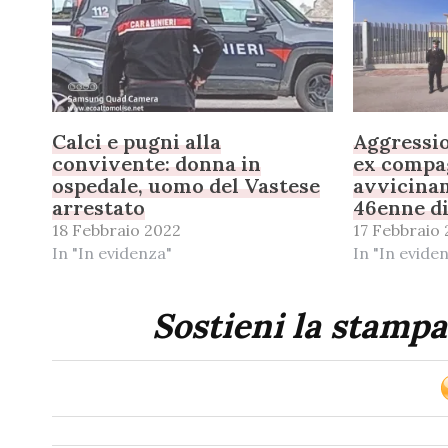
Calci e pugni alla
Aggressio
convivente: donna in
ex compag
ospedale, uomo del Vastese
avvicina
arrestato
46enne d
18 Febbraio 2022
17 Febbraio
In "In evidenza"
In "In evide
Sostieni la stampa