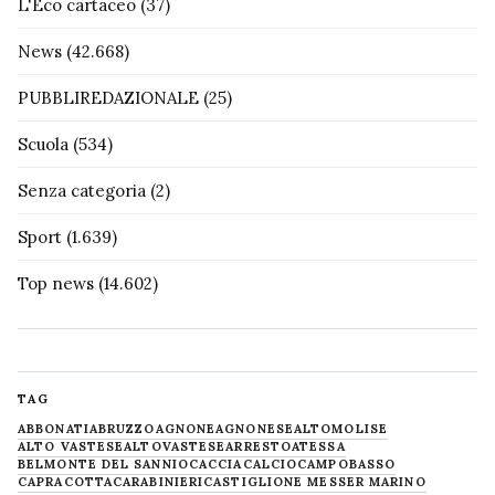
L'Eco cartaceo
(37)
News
(42.668)
PUBBLIREDAZIONALE
(25)
Scuola
(534)
Senza categoria
(2)
Sport
(1.639)
Top news
(14.602)
TAG
ABBONATI
ABRUZZO
AGNONE
AGNONESE
ALTOMOLISE
ALTO VASTESE
ALTOVASTESE
ARRESTO
ATESSA
BELMONTE DEL SANNIO
CACCIA
CALCIO
CAMPOBASSO
CAPRACOTTA
CARABINIERI
CASTIGLIONE MESSER MARINO