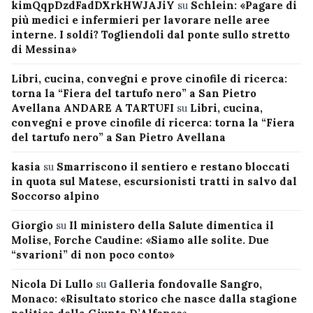
kimQqpDzdFadDXrkHWJAJiY
su
Schlein: «Pagare di
più medici e infermieri per lavorare nelle aree
interne. I soldi? Togliendoli dal ponte sullo stretto
di Messina»
Libri, cucina, convegni e prove cinofile di ricerca:
torna la “Fiera del tartufo nero” a San Pietro
Avellana ANDARE A TARTUFI
su
Libri, cucina,
convegni e prove cinofile di ricerca: torna la “Fiera
del tartufo nero” a San Pietro Avellana
kasia
su
Smarriscono il sentiero e restano bloccati
in quota sul Matese, escursionisti tratti in salvo dal
Soccorso alpino
Giorgio
su
Il ministero della Salute dimentica il
Molise, Forche Caudine: «Siamo alle solite. Due
“svarioni” di non poco conto»
Nicola Di Lullo
su
Galleria fondovalle Sangro,
Monaco: «Risultato storico che nasce dalla stagione