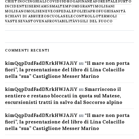
CHIETINO
CINGHIALI
COVID19
DROGA
FINANZA
FORESTALE
FURTO
INCIDENTE
ISERNIA
M5S
MALTEMPO
MIGRANTI
MOLISANI
MOLISANO
MOLISE
NEVE
OSPEDALE
POLIZIA
PROFUGHI
SANITÀ
SCHIAVI DI ABRUZZO
SCUOLA
SELECONTROLLO
TERMOLI
VASTESE
VASTO
VENAFRO
VIABILITÀ
VIGILI DEL FUOCO
COMMENTI RECENTI
kimQqpDzdFadDXrkHWJAJiY
su
“Il mare non porta
fiori”, la presentazione del libro di Lina Colacillo
nella “sua” Castiglione Messer Marino
kimQqpDzdFadDXrkHWJAJiY
su
Smarriscono il
sentiero e restano bloccati in quota sul Matese,
escursionisti tratti in salvo dal Soccorso alpino
kimQqpDzdFadDXrkHWJAJiY
su
“Il mare non porta
fiori”, la presentazione del libro di Lina Colacillo
nella “sua” Castiglione Messer Marino