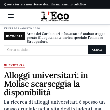
Questa testata non riceve alcun finanziamento pubblico
VENERDÌ 7 AGOSTO 2026
Arma dei Carabinieri in lutto: se n'è andato troppo
ULTIM'ORA
presto il luogotenente carica speciale Tommaso
Stracqualursi
Cerca
CERCA
nel
sito
IN EVIDENZA
Alloggi universitari: in
Molise scarseggia la
disponibilità
La ricerca di alloggi universitari è spesso un
passo cruciale nella vita degli studenti, ma