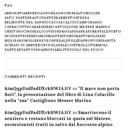
TAG
ABBONATI
ABRUZZO
AGNONE
AGNONESE
ALTOMOLISE
ALTO VASTESE
ALTOVASTESE
ARRESTO
ATESSA
BELMONTE DEL SANNIO
CACCIA
CALCIO
CAMPOBASSO
CAPRACOTTA
CARABINIERI
CASTIGLIONE MESSER MARINO
CHIETINO
CINGHIALI
COVID19
DROGA
FINANZA
FORESTALE
FURTO
INCIDENTE
ISERNIA
M5S
MALTEMPO
MIGRANTI
MOLISANI
MOLISANO
MOLISE
NEVE
OSPEDALE
POLIZIA
PROFUGHI
SANITÀ
SCHIAVI DI ABRUZZO
SCUOLA
SELECONTROLLO
TERMOLI
VASTESE
VASTO
VENAFRO
VIABILITÀ
VIGILI DEL FUOCO
COMMENTI RECENTI
kimQqpDzdFadDXrkHWJAJiY
su
“Il mare non porta
fiori”, la presentazione del libro di Lina Colacillo
nella “sua” Castiglione Messer Marino
kimQqpDzdFadDXrkHWJAJiY
su
Smarriscono il
sentiero e restano bloccati in quota sul Matese,
escursionisti tratti in salvo dal Soccorso alpino