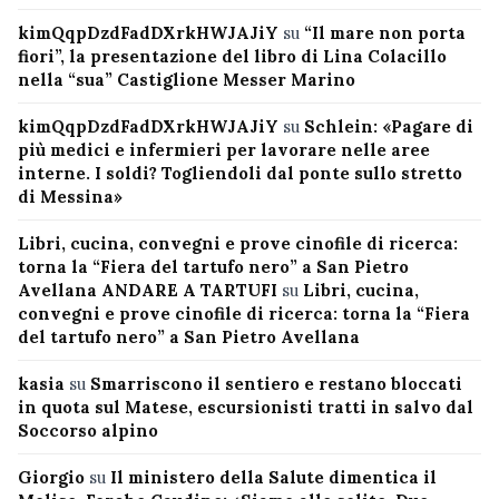
kimQqpDzdFadDXrkHWJAJiY
su
“Il mare non porta
fiori”, la presentazione del libro di Lina Colacillo
nella “sua” Castiglione Messer Marino
kimQqpDzdFadDXrkHWJAJiY
su
Schlein: «Pagare di
più medici e infermieri per lavorare nelle aree
interne. I soldi? Togliendoli dal ponte sullo stretto
di Messina»
Libri, cucina, convegni e prove cinofile di ricerca:
torna la “Fiera del tartufo nero” a San Pietro
Avellana ANDARE A TARTUFI
su
Libri, cucina,
convegni e prove cinofile di ricerca: torna la “Fiera
del tartufo nero” a San Pietro Avellana
kasia
su
Smarriscono il sentiero e restano bloccati
in quota sul Matese, escursionisti tratti in salvo dal
Soccorso alpino
Giorgio
su
Il ministero della Salute dimentica il