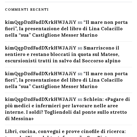
COMMENTI RECENTI
kimQqpDzdFadDXrkHWJAJiY
su
“Il mare non porta
fiori”, la presentazione del libro di Lina Colacillo
nella “sua” Castiglione Messer Marino
kimQqpDzdFadDXrkHWJAJiY
su
Smarriscono il
sentiero e restano bloccati in quota sul Matese,
escursionisti tratti in salvo dal Soccorso alpino
kimQqpDzdFadDXrkHWJAJiY
su
“Il mare non porta
fiori”, la presentazione del libro di Lina Colacillo
nella “sua” Castiglione Messer Marino
kimQqpDzdFadDXrkHWJAJiY
su
Schlein: «Pagare di
più medici e infermieri per lavorare nelle aree
interne. I soldi? Togliendoli dal ponte sullo stretto
di Messina»
Libri, cucina, convegni e prove cinofile di ricerca: