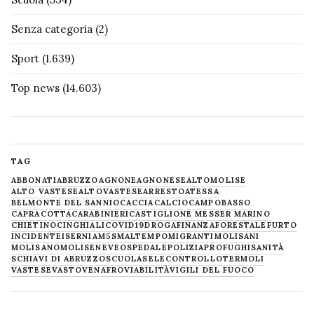
Senza categoria
(2)
Sport
(1.639)
Top news
(14.603)
TAG
ABBONATI
ABRUZZO
AGNONE
AGNONESE
ALTOMOLISE
ALTO VASTESE
ALTOVASTESE
ARRESTO
ATESSA
BELMONTE DEL SANNIO
CACCIA
CALCIO
CAMPOBASSO
CAPRACOTTA
CARABINIERI
CASTIGLIONE MESSER MARINO
CHIETINO
CINGHIALI
COVID19
DROGA
FINANZA
FORESTALE
FURTO
INCIDENTE
ISERNIA
M5S
MALTEMPO
MIGRANTI
MOLISANI
MOLISANO
MOLISE
NEVE
OSPEDALE
POLIZIA
PROFUGHI
SANITÀ
SCHIAVI DI ABRUZZO
SCUOLA
SELECONTROLLO
TERMOLI
VASTESE
VASTO
VENAFRO
VIABILITÀ
VIGILI DEL FUOCO