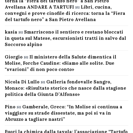
torna la “Fiera del tartufo nero” a San Pietro
Avellana ANDARE A TARTUFI
su
Libri, cucina,
convegni e prove cinofile di ricerca: torna la “Fiera
del tartufo nero” a San Pietro Avellana
kasia
su
Smarriscono il sentiero e restano bloccati
in quota sul Matese, escursionisti tratti in salvo dal
Soccorso alpino
Giorgio
su
Il ministero della Salute dimentica il
Molise, Forche Caudine: «Siamo alle solite. Due
“svarioni” di non poco conto»
Nicola Di Lullo
su
Galleria fondovalle Sangro,
Monaco: «Risultato storico che nasce dalla stagione
politica della Giunta D’Alfonso»
Pino
su
Gamberale, Greco: “In Molise si continua a
viaggiare su strade dissestate, ma poi si va in
Abruzzo a tagliare nastri”
Fuori la chimica dalla tavola: l’associazione “Tartufo