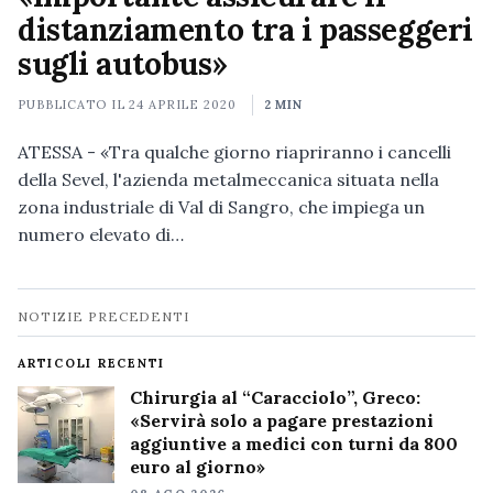
distanziamento tra i passeggeri
sugli autobus»
PUBBLICATO IL
24 APRILE 2020
2 MIN
ATESSA - «Tra qualche giorno riapriranno i cancelli
della Sevel, l'azienda metalmeccanica situata nella
zona industriale di Val di Sangro, che impiega un
numero elevato di…
Navigazione
NOTIZIE PRECEDENTI
notizie
ARTICOLI RECENTI
Chirurgia al “Caracciolo”, Greco:
«Servirà solo a pagare prestazioni
aggiuntive a medici con turni da 800
euro al giorno»