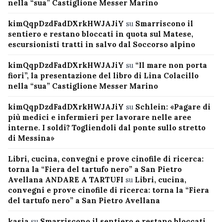
nella “sua” Castiglione Messer Marino
kimQqpDzdFadDXrkHWJAJiY
su
Smarriscono il
sentiero e restano bloccati in quota sul Matese,
escursionisti tratti in salvo dal Soccorso alpino
kimQqpDzdFadDXrkHWJAJiY
su
“Il mare non porta
fiori”, la presentazione del libro di Lina Colacillo
nella “sua” Castiglione Messer Marino
kimQqpDzdFadDXrkHWJAJiY
su
Schlein: «Pagare di
più medici e infermieri per lavorare nelle aree
interne. I soldi? Togliendoli dal ponte sullo stretto
di Messina»
Libri, cucina, convegni e prove cinofile di ricerca:
torna la “Fiera del tartufo nero” a San Pietro
Avellana ANDARE A TARTUFI
su
Libri, cucina,
convegni e prove cinofile di ricerca: torna la “Fiera
del tartufo nero” a San Pietro Avellana
kasia
su
Smarriscono il sentiero e restano bloccati