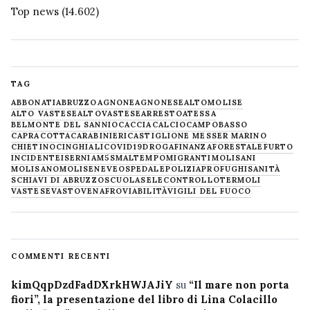
Top news
(14.602)
TAG
ABBONATI
ABRUZZO
AGNONE
AGNONESE
ALTOMOLISE
ALTO VASTESE
ALTOVASTESE
ARRESTO
ATESSA
BELMONTE DEL SANNIO
CACCIA
CALCIO
CAMPOBASSO
CAPRACOTTA
CARABINIERI
CASTIGLIONE MESSER MARINO
CHIETINO
CINGHIALI
COVID19
DROGA
FINANZA
FORESTALE
FURTO
INCIDENTE
ISERNIA
M5S
MALTEMPO
MIGRANTI
MOLISANI
MOLISANO
MOLISE
NEVE
OSPEDALE
POLIZIA
PROFUGHI
SANITÀ
SCHIAVI DI ABRUZZO
SCUOLA
SELECONTROLLO
TERMOLI
VASTESE
VASTO
VENAFRO
VIABILITÀ
VIGILI DEL FUOCO
COMMENTI RECENTI
kimQqpDzdFadDXrkHWJAJiY
su
“Il mare non porta
fiori”, la presentazione del libro di Lina Colacillo