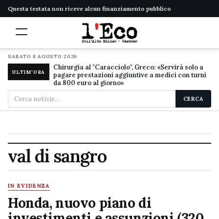
Questa testata non riceve alcun finanziamento pubblico
SABATO 8 AGOSTO 2026
Chirurgia al "Caracciolo", Greco: «Servirà solo a
ULTIM'ORA
pagare prestazioni aggiuntive a medici con turni
da 800 euro al giorno»
Cerca
CERCA
nel
sito
val di sangro
IN EVIDENZA
Honda, nuovo piano di
investimenti e assunzioni (320