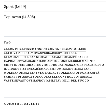
Sport
(1.639)
Top news
(14.598)
TAG
ABBONATI
ABRUZZO
AGNONE
AGNONESE
ALTOMOLISE
ALTO VASTESE
ALTOVASTESE
ARRESTO
ATESSA
BELMONTE DEL SANNIO
CACCIA
CALCIO
CAMPOBASSO
CAPRACOTTA
CARABINIERI
CASTIGLIONE MESSER MARINO
CHIETINO
CINGHIALI
COVID19
DROGA
FINANZA
FORESTALE
FURTO
INCIDENTE
ISERNIA
M5S
MALTEMPO
MIGRANTI
MOLISANI
MOLISANO
MOLISE
NEVE
OSPEDALE
POLIZIA
PROFUGHI
SANITÀ
SCHIAVI DI ABRUZZO
SCUOLA
SELECONTROLLO
TERMOLI
VASTESE
VASTO
VENAFRO
VIABILITÀ
VIGILI DEL FUOCO
COMMENTI RECENTI