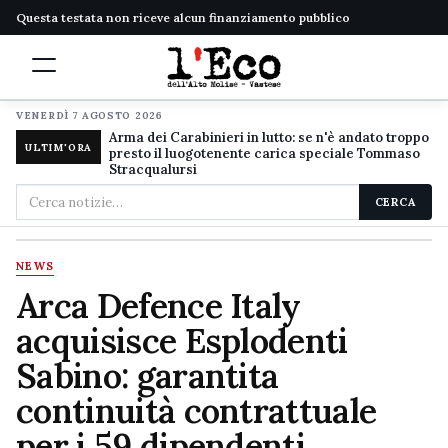
Questa testata non riceve alcun finanziamento pubblico
VENERDÌ 7 AGOSTO 2026
Arma dei Carabinieri in lutto: se n'è andato troppo
ULTIM'ORA
presto il luogotenente carica speciale Tommaso
Stracqualursi
Cerca
CERCA
nel
sito
NEWS
Arca Defence Italy
acquisisce Esplodenti
Sabino: garantita
continuità contrattuale
per i 59 dipendenti