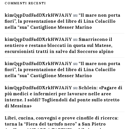
COMMENTI RECENTI
kimQqpDzdFadDXrkHWJAJiY
su
“Il mare non porta
fiori”, la presentazione del libro di Lina Colacillo
nella “sua” Castiglione Messer Marino
kimQqpDzdFadDXrkHWJAJiY
su
Smarriscono il
sentiero e restano bloccati in quota sul Matese,
escursionisti tratti in salvo dal Soccorso alpino
kimQqpDzdFadDXrkHWJAJiY
su
“Il mare non porta
fiori”, la presentazione del libro di Lina Colacillo
nella “sua” Castiglione Messer Marino
kimQqpDzdFadDXrkHWJAJiY
su
Schlein: «Pagare di
più medici e infermieri per lavorare nelle aree
interne. I soldi? Togliendoli dal ponte sullo stretto
di Messina»
Libri, cucina, convegni e prove cinofile di ricerca:
torna la “Fiera del tartufo nero” a San Pietro