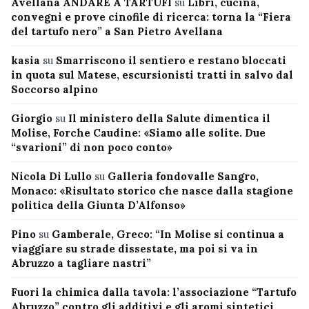
Avellana ANDARE A TARTUFI
su
Libri, cucina,
convegni e prove cinofile di ricerca: torna la “Fiera
del tartufo nero” a San Pietro Avellana
kasia
su
Smarriscono il sentiero e restano bloccati
in quota sul Matese, escursionisti tratti in salvo dal
Soccorso alpino
Giorgio
su
Il ministero della Salute dimentica il
Molise, Forche Caudine: «Siamo alle solite. Due
“svarioni” di non poco conto»
Nicola Di Lullo
su
Galleria fondovalle Sangro,
Monaco: «Risultato storico che nasce dalla stagione
politica della Giunta D’Alfonso»
Pino
su
Gamberale, Greco: “In Molise si continua a
viaggiare su strade dissestate, ma poi si va in
Abruzzo a tagliare nastri”
Fuori la chimica dalla tavola: l’associazione “Tartufo
Abruzzo” contro gli additivi e gli aromi sintetici