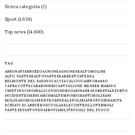
Senza categoria
(2)
Sport
(1.639)
Top news
(14.600)
TAG
ABBONATI
ABRUZZO
AGNONE
AGNONESE
ALTOMOLISE
ALTO VASTESE
ALTOVASTESE
ARRESTO
ATESSA
BELMONTE DEL SANNIO
CACCIA
CALCIO
CAMPOBASSO
CAPRACOTTA
CARABINIERI
CASTIGLIONE MESSER MARINO
CHIETINO
CINGHIALI
COVID19
DROGA
FINANZA
FORESTALE
FURTO
INCIDENTE
ISERNIA
M5S
MALTEMPO
MIGRANTI
MOLISANI
MOLISANO
MOLISE
NEVE
OSPEDALE
POLIZIA
PROFUGHI
SANITÀ
SCHIAVI DI ABRUZZO
SCUOLA
SELECONTROLLO
TERMOLI
VASTESE
VASTO
VENAFRO
VIABILITÀ
VIGILI DEL FUOCO