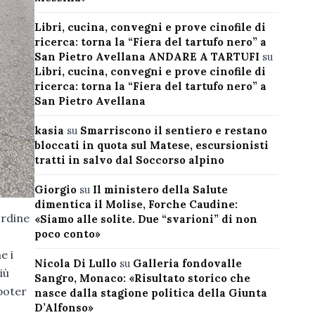
Libri, cucina, convegni e prove cinofile di
ricerca: torna la “Fiera del tartufo nero” a
San Pietro Avellana ANDARE A TARTUFI
su
Libri, cucina, convegni e prove cinofile di
ricerca: torna la “Fiera del tartufo nero” a
San Pietro Avellana
kasia
su
Smarriscono il sentiero e restano
bloccati in quota sul Matese, escursionisti
tratti in salvo dal Soccorso alpino
Giorgio
su
Il ministero della Salute
dimentica il Molise, Forche Caudine:
ordine
«Siamo alle solite. Due “svarioni” di non
poco conto»
e i
Nicola Di Lullo
su
Galleria fondovalle
iù
Sangro, Monaco: «Risultato storico che
 poter
nasce dalla stagione politica della Giunta
D’Alfonso»