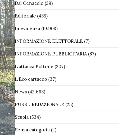
Dal Cenacolo
(29)
Editoriale
(485)
In evidenza
(19.908)
INFORMAZIONE ELETTORALE
(7)
INFORMAZIONE PUBBLICITARIA
(87)
L'attacca Bottone
(207)
L'Eco cartaceo
(37)
News
(42.668)
PUBBLIREDAZIONALE
(25)
Scuola
(534)
Senza categoria
(2)