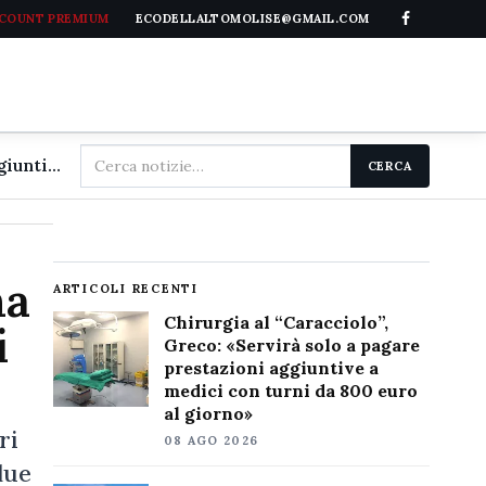
CCOUNT PREMIUM
ECODELLALTOMOLISE@GMAIL.COM
Cerca
Chirurgia al "Caracciolo", Greco: «Servirà solo a pagare prestazioni aggiuntive a medici con turni da 800 euro al giorno»
CERCA
nel
sito
na
ARTICOLI RECENTI
Chirurgia al “Caracciolo”,
i
Greco: «Servirà solo a pagare
prestazioni aggiuntive a
medici con turni da 800 euro
al giorno»
ri
08 AGO 2026
due