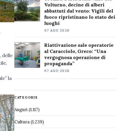
Volturno, decine di alberi
abbattuti dal vento: Vigili del
fuoco ripristinano lo stato dei
luoghi
07 AGO 2026
e
Riattivazione sale operatorie
al Caracciolo, Greco: “Una
, delle
vergognosa operazione di
ile,
propaganda”
07 AGO 2026
le” la
CATEGORIE
Auguri
(1.117)
Cultura
(1.239)