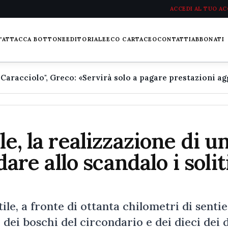
ACCEDI AL TUO A
L'ATTACCA BOTTONE
EDITORIALE
ECO CARTACEO
CONTATTI
ABBONATI
le, la realizzazione di u
dare allo scandalo i solit
le, a fronte di ottanta chilometri di sentie
o dei boschi del circondario e dei dieci dei 