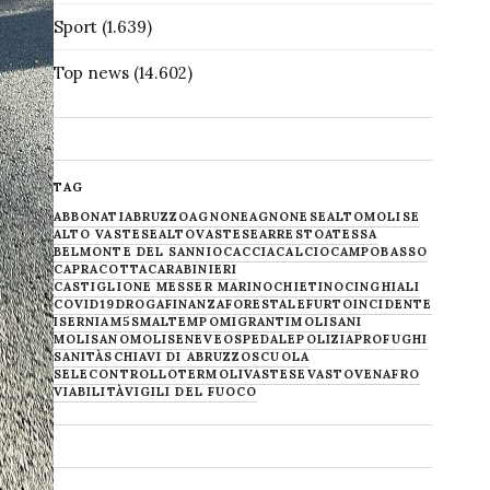
Sport
(1.639)
Top news
(14.602)
TAG
ABBONATI
ABRUZZO
AGNONE
AGNONESE
ALTOMOLISE
ALTO VASTESE
ALTOVASTESE
ARRESTO
ATESSA
BELMONTE DEL SANNIO
CACCIA
CALCIO
CAMPOBASSO
CAPRACOTTA
CARABINIERI
CASTIGLIONE MESSER MARINO
CHIETINO
CINGHIALI
COVID19
DROGA
FINANZA
FORESTALE
FURTO
INCIDENTE
ISERNIA
M5S
MALTEMPO
MIGRANTI
MOLISANI
MOLISANO
MOLISE
NEVE
OSPEDALE
POLIZIA
PROFUGHI
SANITÀ
SCHIAVI DI ABRUZZO
SCUOLA
SELECONTROLLO
TERMOLI
VASTESE
VASTO
VENAFRO
VIABILITÀ
VIGILI DEL FUOCO