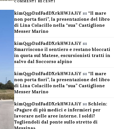
COMMENTI RECENTI
kimQqpDzdFadDXrkHWJAJiY
su
“Il mare
non porta fiori”, la presentazione del libro
di Lina Colacillo nella “sua” Castiglione
Messer Marino
kimQqpDzdFadDXrkHWJAJiY
su
Smarriscono il sentiero e restano bloccati
in quota sul Matese, escursionisti tratti in
salvo dal Soccorso alpino
kimQqpDzdFadDXrkHWJAJiY
su
“Il mare
non porta fiori”, la presentazione del libro
di Lina Colacillo nella “sua” Castiglione
Messer Marino
kimQqpDzdFadDXrkHWJAJiY
su
Schlein:
«Pagare di più medici e infermieri per
lavorare nelle aree interne. I soldi?
Togliendoli dal ponte sullo stretto di
Messina»