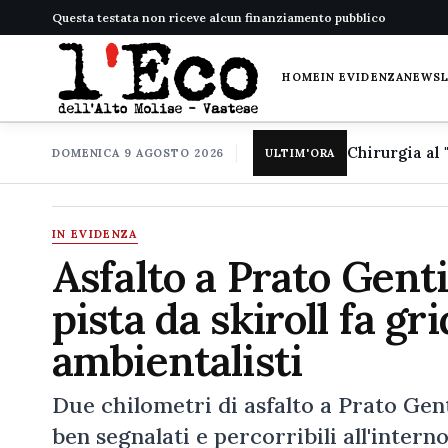
Questa testata non riceve alcun finanziamento pubblico
HOME
IN EVIDENZA
NEWS
DOMENICA 9 AGOSTO 2026
ULTIM'ORA
IN EVIDENZA
Asfalto a Prato Genti
pista da skiroll fa gri
ambientalisti
Due chilometri di asfalto a Prato Genti
ben segnalati e percorribili all'intern