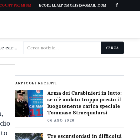
CCOUNT PREMIUM
ECODELLALTOMOLISE@GMAIL.COM
Cerca
Arma dei Carabinieri in lutto: se n'è andato troppo presto il luogotenente carica speciale Tommaso Stracqualursi
CERCA
nel
sito
ARTICOLI RECENTI
Arma dei Carabinieri in lutto:
se n’è andato troppo presto il
luogotenente carica speciale
a,
Tommaso Stracqualursi
06 AGO 2026
ndio
uto
Tre escursionisti in difficoltà