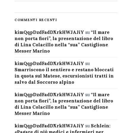
COMMENTI RECENTI
kimQqpDzdFadDXrkHWJAJiY
su
“Il mare
non porta fiori”, la presentazione del libro
di Lina Colacillo nella “sua” Castiglione
Messer Marino
kimQqpDzdFadDXrkHWJAJiY
su
Smarriscono il sentiero e restano bloccati
in quota sul Matese, escursionisti tratti in
salvo dal Soccorso alpino
kimQqpDzdFadDXrkHWJAJiY
su
“Il mare
non porta fiori”, la presentazione del libro
di Lina Colacillo nella “sua” Castiglione
Messer Marino
kimQqpDzdFadDXrkHWJAJiY
su
Schlein:
«Pagare di più medici e infermieri per