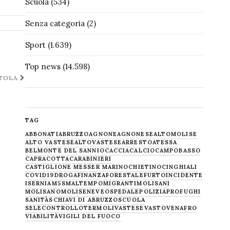
Scuola
(534)
Senza categoria
(2)
Sport
(1.639)
Top news
(14.598)
ISTOLA
TAG
ABBONATI
ABRUZZO
AGNONE
AGNONESE
ALTOMOLISE
ALTO VASTESE
ALTOVASTESE
ARRESTO
ATESSA
BELMONTE DEL SANNIO
CACCIA
CALCIO
CAMPOBASSO
CAPRACOTTA
CARABINIERI
CASTIGLIONE MESSER MARINO
CHIETINO
CINGHIALI
COVID19
DROGA
FINANZA
FORESTALE
FURTO
INCIDENTE
ISERNIA
M5S
MALTEMPO
MIGRANTI
MOLISANI
MOLISANO
MOLISE
NEVE
OSPEDALE
POLIZIA
PROFUGHI
SANITÀ
SCHIAVI DI ABRUZZO
SCUOLA
SELECONTROLLO
TERMOLI
VASTESE
VASTO
VENAFRO
VIABILITÀ
VIGILI DEL FUOCO