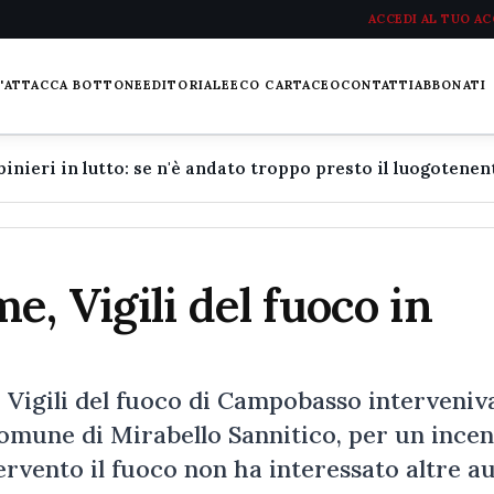
ACCEDI AL TUO A
L'ATTACCA BOTTONE
EDITORIALE
ECO CARTACEO
CONTATTI
ABBONATI
, Vigili del fuoco in
i Vigili del fuoco di Campobasso interveniv
comune di Mirabello Sannitico, per un ince
ervento il fuoco non ha interessato altre a