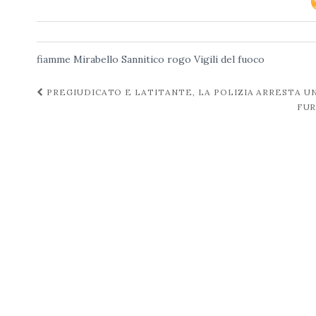
fiamme
Mirabello Sannitico
rogo
Vigili del fuoco
Navigazione
PREGIUDICATO E LATITANTE, LA POLIZIA ARRESTA U
FUR
post