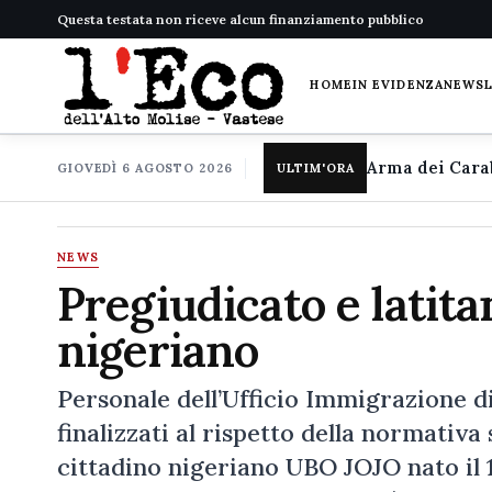
Questa testata non riceve alcun finanziamento pubblico
HOME
IN EVIDENZA
NEWS
GIOVEDÌ 6 AGOSTO 2026
ULTIM'ORA
NEWS
Pregiudicato e latitan
nigeriano
Personale dell’Ufficio Immigrazione di 
finalizzati al rispetto della normativa
cittadino nigeriano UBO JOJO nato il 12