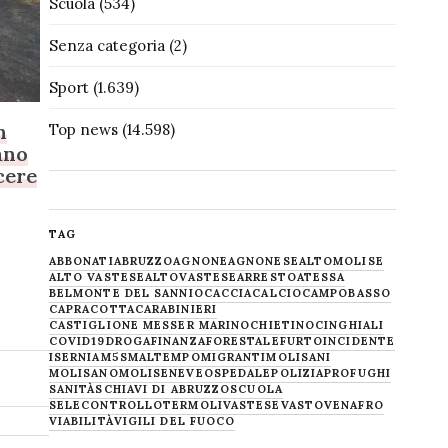
Scuola
(534)
Senza categoria
(2)
Sport
(1.639)
n
Top news
(14.598)
ano
cere
TAG
ABBONATI
ABRUZZO
AGNONE
AGNONESE
ALTOMOLISE
ALTO VASTESE
ALTOVASTESE
ARRESTO
ATESSA
BELMONTE DEL SANNIO
CACCIA
CALCIO
CAMPOBASSO
CAPRACOTTA
CARABINIERI
CASTIGLIONE MESSER MARINO
CHIETINO
CINGHIALI
COVID19
DROGA
FINANZA
FORESTALE
FURTO
INCIDENTE
ISERNIA
M5S
MALTEMPO
MIGRANTI
MOLISANI
MOLISANO
MOLISE
NEVE
OSPEDALE
POLIZIA
PROFUGHI
SANITÀ
SCHIAVI DI ABRUZZO
SCUOLA
SELECONTROLLO
TERMOLI
VASTESE
VASTO
VENAFRO
VIABILITÀ
VIGILI DEL FUOCO