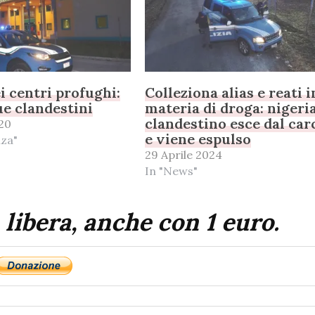
ei centri profughi:
Colleziona alias e reati i
ue clandestini
materia di droga: nigeri
clandestino esce dal car
020
e viene espulso
nza"
29 Aprile 2024
In "News"
 libera, anche con 1 euro.