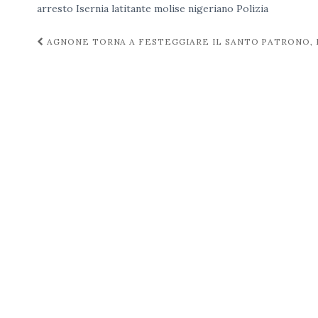
arresto
Isernia
latitante
molise
nigeriano
Polizia
Navigazione
AGNONE TORNA A FESTEGGIARE IL SANTO PATRONO, 
post