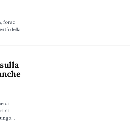
, forse
vità della
sulla
 anche
e di
i di
 lungo…