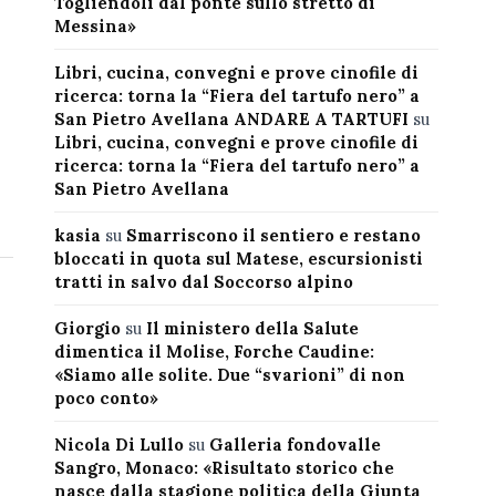
Togliendoli dal ponte sullo stretto di
Messina»
Libri, cucina, convegni e prove cinofile di
ricerca: torna la “Fiera del tartufo nero” a
San Pietro Avellana ANDARE A TARTUFI
su
Libri, cucina, convegni e prove cinofile di
ricerca: torna la “Fiera del tartufo nero” a
San Pietro Avellana
kasia
su
Smarriscono il sentiero e restano
bloccati in quota sul Matese, escursionisti
tratti in salvo dal Soccorso alpino
Giorgio
su
Il ministero della Salute
dimentica il Molise, Forche Caudine:
«Siamo alle solite. Due “svarioni” di non
poco conto»
Nicola Di Lullo
su
Galleria fondovalle
Sangro, Monaco: «Risultato storico che
nasce dalla stagione politica della Giunta