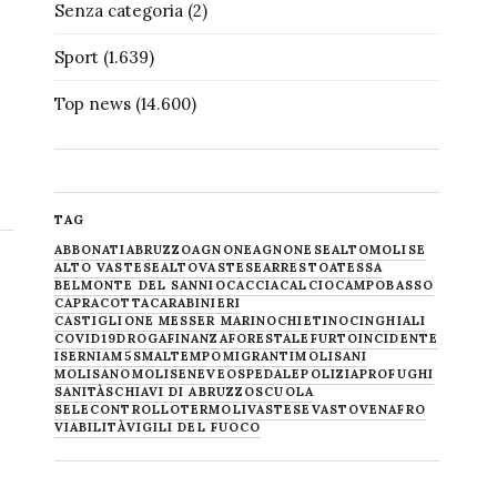
Senza categoria
(2)
Sport
(1.639)
Top news
(14.600)
TAG
ABBONATI
ABRUZZO
AGNONE
AGNONESE
ALTOMOLISE
ALTO VASTESE
ALTOVASTESE
ARRESTO
ATESSA
BELMONTE DEL SANNIO
CACCIA
CALCIO
CAMPOBASSO
CAPRACOTTA
CARABINIERI
CASTIGLIONE MESSER MARINO
CHIETINO
CINGHIALI
COVID19
DROGA
FINANZA
FORESTALE
FURTO
INCIDENTE
ISERNIA
M5S
MALTEMPO
MIGRANTI
MOLISANI
MOLISANO
MOLISE
NEVE
OSPEDALE
POLIZIA
PROFUGHI
SANITÀ
SCHIAVI DI ABRUZZO
SCUOLA
SELECONTROLLO
TERMOLI
VASTESE
VASTO
VENAFRO
VIABILITÀ
VIGILI DEL FUOCO