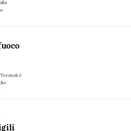
alla
sa
 fuoco
 Termoli è
dio
…
e
gili