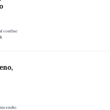
o
l confine
di
eno,
'incendio