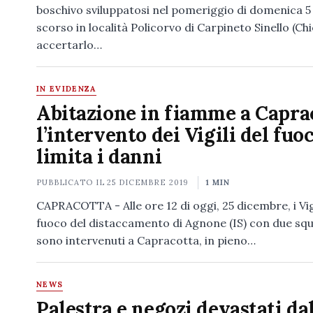
boschivo sviluppatosi nel pomeriggio di domenica 5
scorso in località Policorvo di Carpineto Sinello (Chi
accertarlo…
IN EVIDENZA
Abitazione in fiamme a Capra
l’intervento dei Vigili del fuo
limita i danni
PUBBLICATO IL
25 DICEMBRE 2019
1 MIN
CAPRACOTTA - Alle ore 12 di oggi, 25 dicembre, i Vigi
fuoco del distaccamento di Agnone (IS) con due sq
sono intervenuti a Capracotta, in pieno…
NEWS
Palestra e negozi devastati da