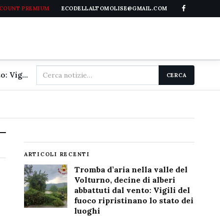
CCOUNT PREMIUM
ECODELLALTOMOLISE@GMAIL.COM
Cerca
Tromba d'aria nella valle del Volturno, decine di alberi abbattuti dal vento: Vigili del fuoco ripristinano lo stato dei luoghi
CERCA
nel
sito
ARTICOLI RECENTI
Tromba d’aria nella valle del
Volturno, decine di alberi
abbattuti dal vento: Vigili del
fuoco ripristinano lo stato dei
luoghi