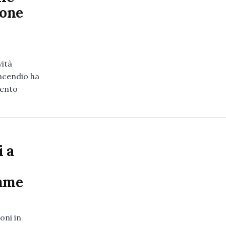
ione
vità
incendio ha
mento
i a
amme
oni in