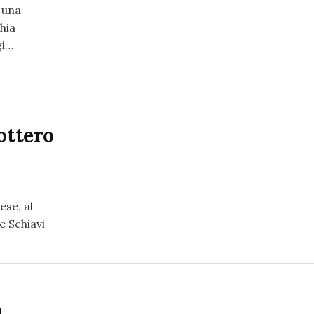
 una
hia
gi…
ottero
ese, al
e Schiavi
n