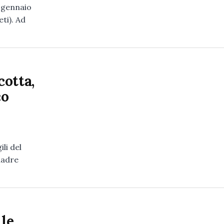
 gennaio
eti). Ad
cotta,
co
li del
uadre
lle