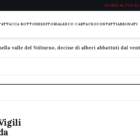
ACCEDI AL TUO A
L'ATTACCA BOTTONE
EDITORIALE
ECO CARTACEO
CONTATTI
ABBONATI
Vigili
da