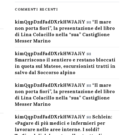
COMMENTI RECENTI
kimQqpDzdFadDXrkHWJAJiY
su
“Il mare
non porta fiori”, la presentazione del libro
di Lina Colacillo nella “sua” Castiglione
Messer Marino
kimQqpDzdFadDXrkHWJAJiY
su
Smarriscono il sentiero e restano bloccati
in quota sul Matese, escursionisti tratti in
salvo dal Soccorso alpino
kimQqpDzdFadDXrkHWJAJiY
su
“Il mare
non porta fiori”, la presentazione del libro
di Lina Colacillo nella “sua” Castiglione
Messer Marino
kimQqpDzdFadDXrkHWJAJiY
su
Schlein:
«Pagare di più medici e infermieri per
lavorare nelle aree interne. I soldi?