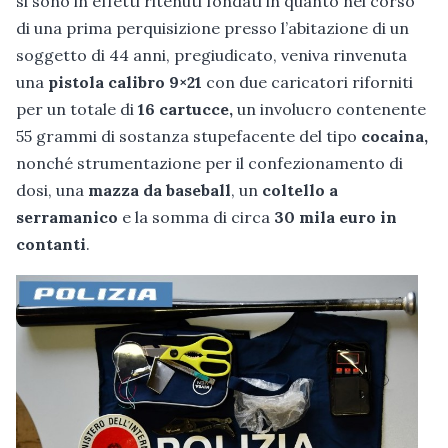
si sono in effetti ritenuti fondati in quanto nel corso
di una prima perquisizione presso l’abitazione di un
soggetto di 44 anni, pregiudicato, veniva rinvenuta
una
pistola calibro 9×21
con due caricatori riforniti
per un totale di
16 cartucce,
un involucro contenente
55 grammi di sostanza stupefacente del tipo
cocaina,
nonché strumentazione per il confezionamento di
dosi, una
mazza da baseball
, un
coltello a
serramanico
e la somma di circa
30 mila euro in
contanti
.