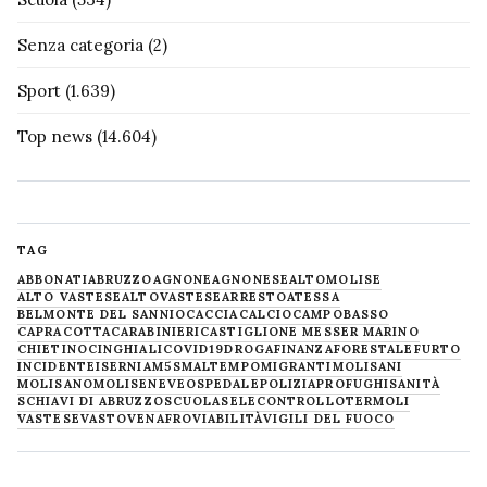
Senza categoria
(2)
Sport
(1.639)
Top news
(14.604)
TAG
ABBONATI
ABRUZZO
AGNONE
AGNONESE
ALTOMOLISE
ALTO VASTESE
ALTOVASTESE
ARRESTO
ATESSA
BELMONTE DEL SANNIO
CACCIA
CALCIO
CAMPOBASSO
CAPRACOTTA
CARABINIERI
CASTIGLIONE MESSER MARINO
CHIETINO
CINGHIALI
COVID19
DROGA
FINANZA
FORESTALE
FURTO
INCIDENTE
ISERNIA
M5S
MALTEMPO
MIGRANTI
MOLISANI
MOLISANO
MOLISE
NEVE
OSPEDALE
POLIZIA
PROFUGHI
SANITÀ
SCHIAVI DI ABRUZZO
SCUOLA
SELECONTROLLO
TERMOLI
VASTESE
VASTO
VENAFRO
VIABILITÀ
VIGILI DEL FUOCO