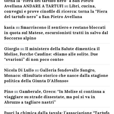
torna la “Fiera del tartufo nero” a San Pietro
Avellana ANDARE A TARTUFI
su
Libri, cucina,
convegni e prove cinofile di ricerca: torna la “Fiera
del tartufo nero” a San Pietro Avellana
kasia
su
Smarriscono il sentiero e restano bloccati
in quota sul Matese, escursionisti tratti in salvo dal
Soccorso alpino
Giorgio
su
Il ministero della Salute dimentica il
Molise, Forche Caudine: «Siamo alle solite. Due
“svarioni” di non poco conto»
Nicola Di Lullo
su
Galleria fondovalle Sangro,
Monaco: «Risultato storico che nasce dalla stagione
politica della Giunta D’Alfonso»
Pino
su
Gamberale, Greco: “In Molise si continua a
viaggiare su strade dissestate, ma poi si va in
Abruzzo a tagliare nastri”
Fuori la chimica dalla tavola: l’associazione “Tartufo