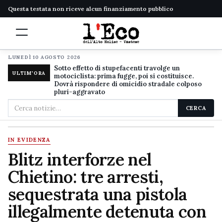
Questa testata non riceve alcun finanziamento pubblico
LUNEDÌ 10 AGOSTO 2026
Sotto effetto di stupefacenti travolge un
ULTIM'ORA
motociclista: prima fugge, poi si costituisce.
Dovrà rispondere di omicidio stradale colposo
pluri-aggravato
Cerca
CERCA
nel
sito
IN EVIDENZA
Blitz interforze nel
Chietino: tre arresti,
sequestrata una pistola
illegalmente detenuta con