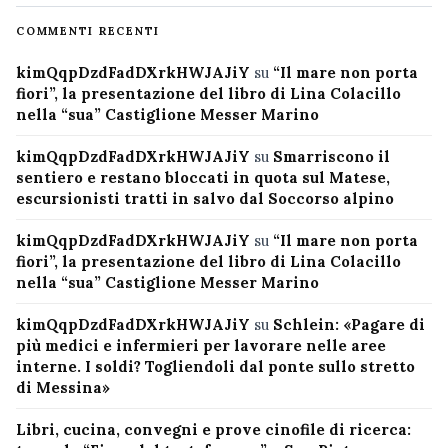
COMMENTI RECENTI
kimQqpDzdFadDXrkHWJAJiY
su
“Il mare non porta
fiori”, la presentazione del libro di Lina Colacillo
nella “sua” Castiglione Messer Marino
kimQqpDzdFadDXrkHWJAJiY
su
Smarriscono il
sentiero e restano bloccati in quota sul Matese,
escursionisti tratti in salvo dal Soccorso alpino
kimQqpDzdFadDXrkHWJAJiY
su
“Il mare non porta
fiori”, la presentazione del libro di Lina Colacillo
nella “sua” Castiglione Messer Marino
kimQqpDzdFadDXrkHWJAJiY
su
Schlein: «Pagare di
più medici e infermieri per lavorare nelle aree
interne. I soldi? Togliendoli dal ponte sullo stretto
di Messina»
Libri, cucina, convegni e prove cinofile di ricerca: