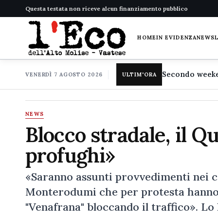
Questa testata non riceve alcun finanziamento pubblico
HOME
IN EVIDENZA
NEWS
VENERDÌ 7 AGOSTO 2026
ULTIM'ORA
NEWS
Blocco stradale, il 
profughi»
«Saranno assunti provvedimenti nei co
Monterodumi che per protesta hanno o
"Venafrana" bloccando il traffico». Lo