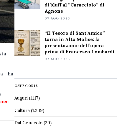
di bluff al “Caracciolo” di
Agnone
07 AGO 2026
“Il Tesoro di Sant’Amico”
torna in Alto Molise: la
presentazione dell’opera
prima di Francesco Lombardi
sta
07 AGO 2026
a – ha
CATEGORIE
a
Auguri
(1.117)
unce
Cultura
(1.239)
Dal Cenacolo
(29)