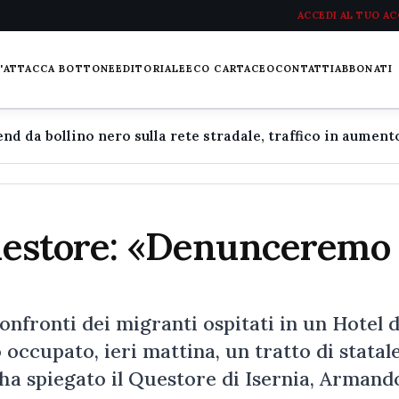
ACCEDI AL TUO A
L'ATTACCA BOTTONE
EDITORIALE
ECO CARTACEO
CONTATTI
ABBONATI
Questore: «Denunceremo 
nfronti dei migranti ospitati in un Hotel d
ccupato, ieri mattina, un tratto di statal
 ha spiegato il Questore di Isernia, Armand