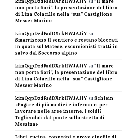
kimQqpDzdFadDXrkHWJAJiY
su
“Il mare
non porta fiori”, la presentazione del libro
di Lina Colacillo nella “sua” Castiglione
Messer Marino
kimQqpDzdFadDXrkHWJAJiY
su
Smarriscono il sentiero e restano bloccati
in quota sul Matese, escursionisti tratti in
salvo dal Soccorso alpino
kimQqpDzdFadDXrkHWJAJiY
su
“Il mare
non porta fiori”, la presentazione del libro
di Lina Colacillo nella “sua” Castiglione
Messer Marino
kimQqpDzdFadDXrkHWJAJiY
su
Schlein:
«Pagare di più medici e infermieri per
lavorare nelle aree interne. I soldi?
Togliendoli dal ponte sullo stretto di
Messina»
Libri, cucina, convegni e prove cinofile di