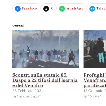
Facebook
X
WhatsApp
Tele
Correlati
Scontri sulla statale 85,
Profughi 
Daspo a 22 tifosi dell’Isernia
Venafrana
e del Venafro
paralizza
26 Febbraio 2024
12 Gennaio 
In "In evidenza"
In "News"