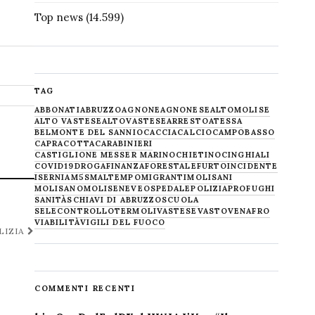
Top news
(14.599)
TAG
ABBONATI
ABRUZZO
AGNONE
AGNONESE
ALTOMOLISE
ALTO VASTESE
ALTOVASTESE
ARRESTO
ATESSA
BELMONTE DEL SANNIO
CACCIA
CALCIO
CAMPOBASSO
CAPRACOTTA
CARABINIERI
CASTIGLIONE MESSER MARINO
CHIETINO
CINGHIALI
COVID19
DROGA
FINANZA
FORESTALE
FURTO
INCIDENTE
ISERNIA
M5S
MALTEMPO
MIGRANTI
MOLISANI
MOLISANO
MOLISE
NEVE
OSPEDALE
POLIZIA
PROFUGHI
SANITÀ
SCHIAVI DI ABRUZZO
SCUOLA
SELECONTROLLO
TERMOLI
VASTESE
VASTO
VENAFRO
VIABILITÀ
VIGILI DEL FUOCO
LIZIA
COMMENTI RECENTI