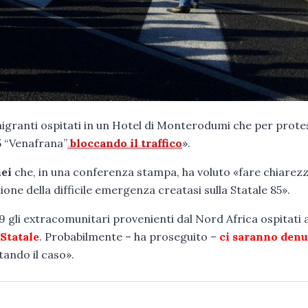
igranti ospitati in un Hotel di Monterodumi che per prote
5 “Venafrana”
bloccando il traffico
».
ei
che, in una conferenza stampa, ha voluto «fare chiarezz
one della difficile emergenza creatasi sulla Statale 85».
 gli extracomunitari provenienti dal Nord Africa ospitati 
Statale
. Probabilmente – ha proseguito –
ci saranno den
tando il caso».