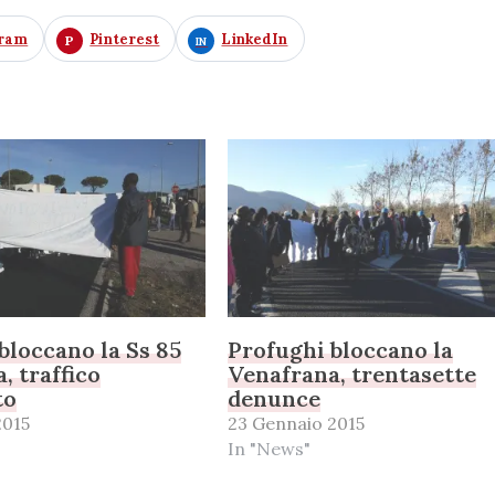
gram
Pinterest
LinkedIn
bloccano la Ss 85
Profughi bloccano la
, traffico
Venafrana, trentasette
to
denunce
2015
23 Gennaio 2015
In "News"