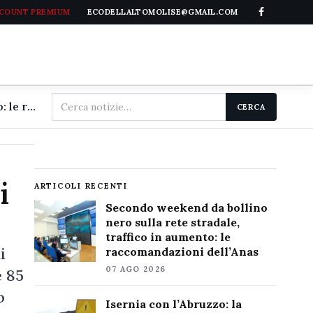
CCOUNT PREMIUM
ECODELLALTOMOLISE@GMAIL.COM
Cerca
Secondo weekend da bollino nero sulla rete stradale, traffico in aumento: le raccomandazioni dell'Anas
CERCA
nel
sito
i
ARTICOLI RECENTI
Secondo weekend da bollino
nero sulla rete stradale,
traffico in aumento: le
i
raccomandazioni dell’Anas
07 AGO 2026
e 85
o
Isernia con l’Abruzzo: la