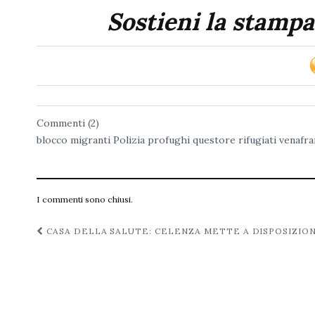
Sostieni la stampa
Commenti (2)
blocco
migranti
Polizia
profughi
questore
rifugiati
venafra
I commenti sono chiusi.
Navigazione
CASA DELLA SALUTE: CELENZA METTE A DISPOSIZIO
post