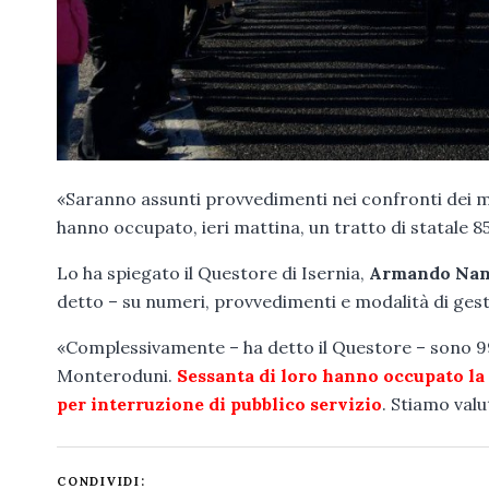
«Saranno assunti provvedimenti nei confronti dei m
hanno occupato, ieri mattina, un tratto di statale 8
Lo ha spiegato il Questore di Isernia,
Armando Nan
detto – su numeri, provvedimenti e modalità di gesti
«Complessivamente – ha detto il Questore – sono 99
Monteroduni.
Sessanta di loro hanno occupato la 
per interruzione di pubblico servizio
. Stiamo valu
CONDIVIDI: