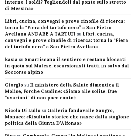
interne. I soldi? Togliendoli dal ponte sullo stretto
di Messina»
Libri, cucina, convegni e prove cinofile di ricerca:
torna la “Fiera del tartufo nero” a San Pietro
Avellana ANDARE A TARTUFI
su
Libri, cucina,
convegni e prove cinofile di ricerca: torna la “Fiera
del tartufo nero” a San Pietro Avellana
kasia
su
Smarriscono il sentiero e restano bloccati
in quota sul Matese, escursionisti tratti in salvo dal
Soccorso alpino
Giorgio
su
Il ministero della Salute dimentica il
Molise, Forche Caudine: «Siamo alle solite. Due
“svarioni” di non poco conto»
Nicola Di Lullo
su
Galleria fondovalle Sangro,
Monaco: «Risultato storico che nasce dalla stagione
politica della Giunta D’Alfonso»
Pino
su
Gamberale, Greco: “In Molise si continua a