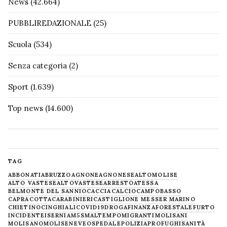
News
(42.664)
PUBBLIREDAZIONALE
(25)
Scuola
(534)
Senza categoria
(2)
Sport
(1.639)
Top news
(14.600)
TAG
ABBONATI
ABRUZZO
AGNONE
AGNONESE
ALTOMOLISE
ALTO VASTESE
ALTOVASTESE
ARRESTO
ATESSA
BELMONTE DEL SANNIO
CACCIA
CALCIO
CAMPOBASSO
CAPRACOTTA
CARABINIERI
CASTIGLIONE MESSER MARINO
CHIETINO
CINGHIALI
COVID19
DROGA
FINANZA
FORESTALE
FURTO
INCIDENTE
ISERNIA
M5S
MALTEMPO
MIGRANTI
MOLISANI
MOLISANO
MOLISE
NEVE
OSPEDALE
POLIZIA
PROFUGHI
SANITÀ