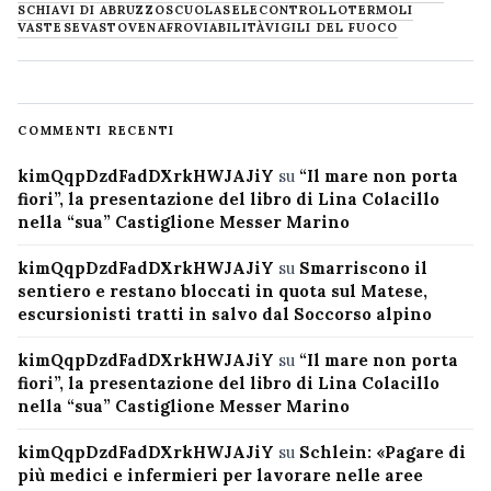
SCHIAVI DI ABRUZZO
SCUOLA
SELECONTROLLO
TERMOLI
VASTESE
VASTO
VENAFRO
VIABILITÀ
VIGILI DEL FUOCO
COMMENTI RECENTI
kimQqpDzdFadDXrkHWJAJiY
su
“Il mare non porta
fiori”, la presentazione del libro di Lina Colacillo
nella “sua” Castiglione Messer Marino
kimQqpDzdFadDXrkHWJAJiY
su
Smarriscono il
sentiero e restano bloccati in quota sul Matese,
escursionisti tratti in salvo dal Soccorso alpino
kimQqpDzdFadDXrkHWJAJiY
su
“Il mare non porta
fiori”, la presentazione del libro di Lina Colacillo
nella “sua” Castiglione Messer Marino
kimQqpDzdFadDXrkHWJAJiY
su
Schlein: «Pagare di
più medici e infermieri per lavorare nelle aree