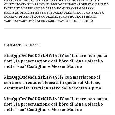
CAPRACOTTA
CARABINIERI
CASTIGLIONE MESSER MARINO
CHIETINO
CINGHIALI
COVID19
DROGA
FINANZA
FORESTALE
FURTO
INCIDENTE
ISERNIA
M5S
MALTEMPO
MIGRANTI
MOLISANI
MOLISANO
MOLISE
NEVE
OSPEDALE
POLIZIA
PROFUGHI
SANITÀ
SCHIAVI DI ABRUZZO
SCUOLA
SELECONTROLLO
TERMOLI
VASTESE
VASTO
VENAFRO
VIABILITÀ
VIGILI DEL FUOCO
COMMENTI RECENTI
kimQqpDzdFadDXrkHWJAJiY
su
“Il mare non porta
fiori”, la presentazione del libro di Lina Colacillo
nella “sua” Castiglione Messer Marino
kimQqpDzdFadDXrkHWJAJiY
su
Smarriscono il
sentiero e restano bloccati in quota sul Matese,
escursionisti tratti in salvo dal Soccorso alpino
kimQqpDzdFadDXrkHWJAJiY
su
“Il mare non porta
fiori”, la presentazione del libro di Lina Colacillo
nella “sua” Castiglione Messer Marino