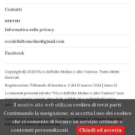
Contatti
SERVIZI
Informativa sulla privacy
ecodellaltomolise@gmail.com
Facebook
Copyright © 2026 l'Eco dell'Alto Molise e Alto Vastese. Tutti i diritti
riservati.
Registrazione Tribunale di Isernia n. 2 del 12 marzo 2014 | Anno 12
I contenuti presenti sul sito "l'Eco dell'Alto Molise e Alto Vastese" non
possono essere copiati, riprodotti, pubblicati o redistribuiti senza
Il nostro sito web utilizza cookies di terzi parti.
autorizzazione espressa degli autori.
Continuando la navigazione, si accetta l uso dei cookies
Piattaforma web realizzata e gestita da
VPONE di Vittorio Paoletti
che ci consente di fornire un servizio ottimale e
PRIVACY
CONTATTI
REDAZIONE
contenuti personalizzati.
Chiudi ed accetta