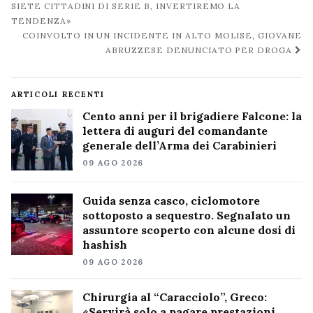
post
SIETE CITTADINI DI SERIE B, INVERTIREMO LA
TENDENZA»
COINVOLTO IN UN INCIDENTE IN ALTO MOLISE, GIOVANE
ABRUZZESE DENUNCIATO PER DROGA
ARTICOLI RECENTI
Cento anni per il brigadiere Falcone: la
lettera di auguri del comandante
generale dell’Arma dei Carabinieri
09 AGO 2026
Guida senza casco, ciclomotore
sottoposto a sequestro. Segnalato un
assuntore scoperto con alcune dosi di
hashish
09 AGO 2026
Chirurgia al “Caracciolo”, Greco:
«Servirà solo a pagare prestazioni