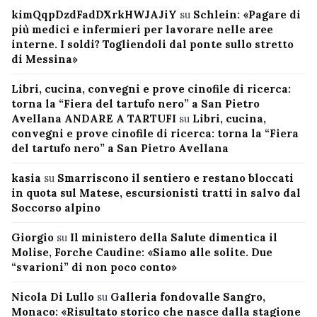
kimQqpDzdFadDXrkHWJAJiY
su
Schlein: «Pagare di
più medici e infermieri per lavorare nelle aree
interne. I soldi? Togliendoli dal ponte sullo stretto
di Messina»
Libri, cucina, convegni e prove cinofile di ricerca:
torna la “Fiera del tartufo nero” a San Pietro
Avellana ANDARE A TARTUFI
su
Libri, cucina,
convegni e prove cinofile di ricerca: torna la “Fiera
del tartufo nero” a San Pietro Avellana
kasia
su
Smarriscono il sentiero e restano bloccati
in quota sul Matese, escursionisti tratti in salvo dal
Soccorso alpino
Giorgio
su
Il ministero della Salute dimentica il
Molise, Forche Caudine: «Siamo alle solite. Due
“svarioni” di non poco conto»
Nicola Di Lullo
su
Galleria fondovalle Sangro,
Monaco: «Risultato storico che nasce dalla stagione