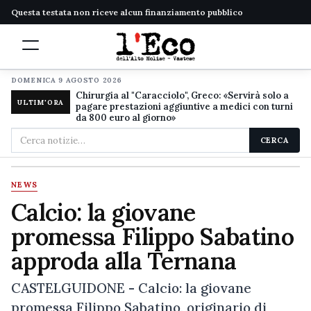
Questa testata non riceve alcun finanziamento pubblico
DOMENICA 9 AGOSTO 2026
Chirurgia al "Caracciolo", Greco: «Servirà solo a
ULTIM'ORA
pagare prestazioni aggiuntive a medici con turni
da 800 euro al giorno»
Cerca
CERCA
nel
sito
NEWS
Calcio: la giovane
promessa Filippo Sabatino
approda alla Ternana
CASTELGUIDONE - Calcio: la giovane
promessa Filippo Sabatino, originario di