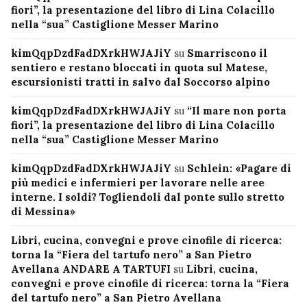
fiori”, la presentazione del libro di Lina Colacillo
nella “sua” Castiglione Messer Marino
kimQqpDzdFadDXrkHWJAJiY
su
Smarriscono il
sentiero e restano bloccati in quota sul Matese,
escursionisti tratti in salvo dal Soccorso alpino
kimQqpDzdFadDXrkHWJAJiY
su
“Il mare non porta
fiori”, la presentazione del libro di Lina Colacillo
nella “sua” Castiglione Messer Marino
kimQqpDzdFadDXrkHWJAJiY
su
Schlein: «Pagare di
più medici e infermieri per lavorare nelle aree
interne. I soldi? Togliendoli dal ponte sullo stretto
di Messina»
Libri, cucina, convegni e prove cinofile di ricerca:
torna la “Fiera del tartufo nero” a San Pietro
Avellana ANDARE A TARTUFI
su
Libri, cucina,
convegni e prove cinofile di ricerca: torna la “Fiera
del tartufo nero” a San Pietro Avellana