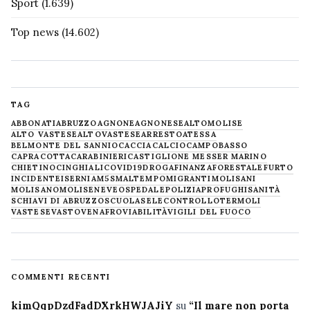
Sport
(1.639)
Top news
(14.602)
TAG
ABBONATI
ABRUZZO
AGNONE
AGNONESE
ALTOMOLISE
ALTO VASTESE
ALTOVASTESE
ARRESTO
ATESSA
BELMONTE DEL SANNIO
CACCIA
CALCIO
CAMPOBASSO
CAPRACOTTA
CARABINIERI
CASTIGLIONE MESSER MARINO
CHIETINO
CINGHIALI
COVID19
DROGA
FINANZA
FORESTALE
FURTO
INCIDENTE
ISERNIA
M5S
MALTEMPO
MIGRANTI
MOLISANI
MOLISANO
MOLISE
NEVE
OSPEDALE
POLIZIA
PROFUGHI
SANITÀ
SCHIAVI DI ABRUZZO
SCUOLA
SELECONTROLLO
TERMOLI
VASTESE
VASTO
VENAFRO
VIABILITÀ
VIGILI DEL FUOCO
COMMENTI RECENTI
kimQqpDzdFadDXrkHWJAJiY
su
“Il mare non porta