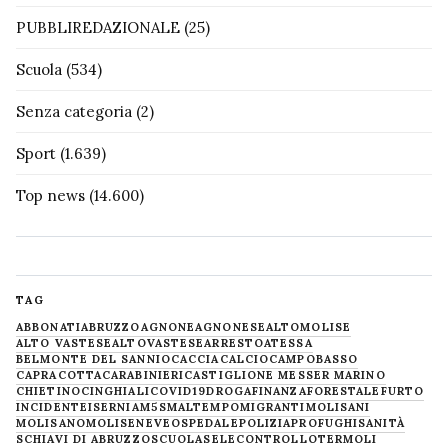
PUBBLIREDAZIONALE
(25)
Scuola
(534)
Senza categoria
(2)
Sport
(1.639)
Top news
(14.600)
TAG
ABBONATI
ABRUZZO
AGNONE
AGNONESE
ALTOMOLISE
ALTO VASTESE
ALTOVASTESE
ARRESTO
ATESSA
BELMONTE DEL SANNIO
CACCIA
CALCIO
CAMPOBASSO
CAPRACOTTA
CARABINIERI
CASTIGLIONE MESSER MARINO
CHIETINO
CINGHIALI
COVID19
DROGA
FINANZA
FORESTALE
FURTO
INCIDENTE
ISERNIA
M5S
MALTEMPO
MIGRANTI
MOLISANI
MOLISANO
MOLISE
NEVE
OSPEDALE
POLIZIA
PROFUGHI
SANITÀ
SCHIAVI DI ABRUZZO
SCUOLA
SELECONTROLLO
TERMOLI