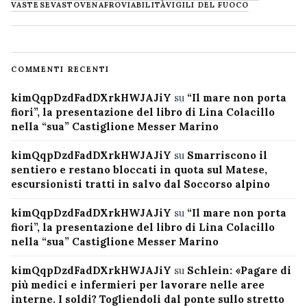
VASTESE
VASTO
VENAFRO
VIABILITÀ
VIGILI DEL FUOCO
COMMENTI RECENTI
kimQqpDzdFadDXrkHWJAJiY
su
“Il mare non porta
fiori”, la presentazione del libro di Lina Colacillo
nella “sua” Castiglione Messer Marino
kimQqpDzdFadDXrkHWJAJiY
su
Smarriscono il
sentiero e restano bloccati in quota sul Matese,
escursionisti tratti in salvo dal Soccorso alpino
kimQqpDzdFadDXrkHWJAJiY
su
“Il mare non porta
fiori”, la presentazione del libro di Lina Colacillo
nella “sua” Castiglione Messer Marino
kimQqpDzdFadDXrkHWJAJiY
su
Schlein: «Pagare di
più medici e infermieri per lavorare nelle aree
interne. I soldi? Togliendoli dal ponte sullo stretto