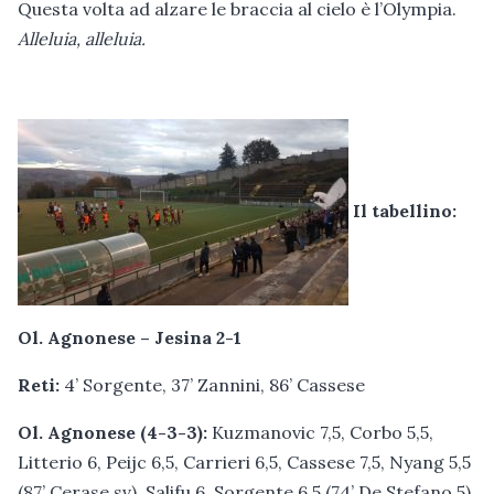
Questa volta ad alzare le braccia al cielo è l’Olympia.
Alleluia, alleluia.
Il tabellino:
Ol. Agnonese – Jesina 2-1
Reti:
4’ Sorgente, 37’ Zannini, 86’ Cassese
Ol. Agnonese (4-3-3):
Kuzmanovic 7,5, Corbo 5,5,
Litterio 6, Peijc 6,5, Carrieri 6,5, Cassese 7,5, Nyang 5,5
(87’ Cerase sv), Salifu 6, Sorgente 6,5 (74’ De Stefano 5)