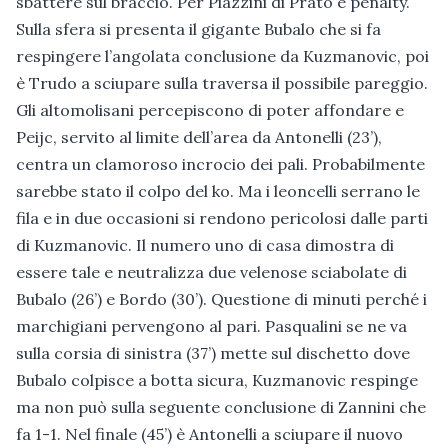
sbattere sul braccio. Per Piazzini di Prato è penalty.
Sulla sfera si presenta il gigante Bubalo che si fa
respingere l’angolata conclusione da Kuzmanovic, poi
è Trudo a sciupare sulla traversa il possibile pareggio.
Gli altomolisani percepiscono di poter affondare e
Peijc, servito al limite dell’area da Antonelli (23’),
centra un clamoroso incrocio dei pali. Probabilmente
sarebbe stato il colpo del ko. Ma i leoncelli serrano le
fila e in due occasioni si rendono pericolosi dalle parti
di Kuzmanovic. Il numero uno di casa dimostra di
essere tale e neutralizza due velenose sciabolate di
Bubalo (26’) e Bordo (30’). Questione di minuti perché i
marchigiani pervengono al pari. Pasqualini se ne va
sulla corsia di sinistra (37’) mette sul dischetto dove
Bubalo colpisce a botta sicura, Kuzmanovic respinge
ma non può sulla seguente conclusione di Zannini che
fa 1-1. Nel finale (45’) è Antonelli a sciupare il nuovo