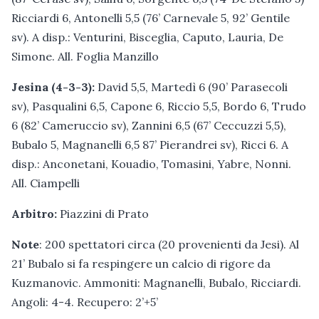
Ricciardi 6, Antonelli 5,5 (76’ Carnevale 5, 92’ Gentile
sv). A disp.: Venturini, Bisceglia, Caputo, Lauria, De
Simone. All. Foglia Manzillo
Jesina (4-3-3):
David 5,5, Martedì 6 (90’ Parasecoli
sv), Pasqualini 6,5, Capone 6, Riccio 5,5, Bordo 6, Trudo
6 (82’ Cameruccio sv), Zannini 6,5 (67’ Ceccuzzi 5,5),
Bubalo 5, Magnanelli 6,5 87’ Pierandrei sv), Ricci 6. A
disp.: Anconetani, Kouadio, Tomasini, Yabre, Nonni.
All. Ciampelli
Arbitro:
Piazzini di Prato
Note
: 200 spettatori circa (20 provenienti da Jesi). Al
21’ Bubalo si fa respingere un calcio di rigore da
Kuzmanovic. Ammoniti: Magnanelli, Bubalo, Ricciardi.
Angoli: 4-4. Recupero: 2’+5’