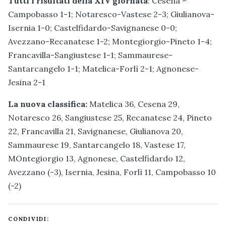
Tutti i risultati della XIV giornata
: Cesena –
Campobasso 1-1; Notaresco-Vastese 2-3; Giulianova-
Isernia 1-0; Castelfidardo-Savignanese 0-0;
Avezzano-Recanatese 1-2; Montegiorgio-Pineto 1-4;
Francavilla-Sangiustese 1-1; Sammaurese-
Santarcangelo 1-1; Matelica-Forlì 2-1; Agnonese-
Jesina 2-1
La nuova classifica:
Matelica 36, Cesena 29,
Notaresco 26, Sangiustese 25, Recanatese 24, Pineto
22, Francavilla 21, Savignanese, Giulianova 20,
Sammaurese 19, Santarcangelo 18, Vastese 17,
MOntegiorgio 13, Agnonese, Castelfidardo 12,
Avezzano (-3), Isernia, Jesina, Forlì 11, Campobasso 10
(-2)
CONDIVIDI: