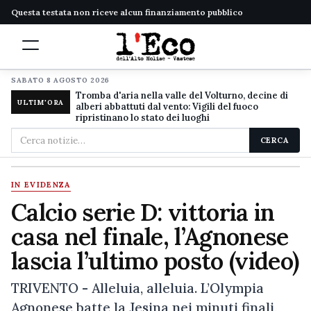
Questa testata non riceve alcun finanziamento pubblico
SABATO 8 AGOSTO 2026
Tromba d'aria nella valle del Volturno, decine di
ULTIM'ORA
alberi abbattuti dal vento: Vigili del fuoco
ripristinano lo stato dei luoghi
Cerca
CERCA
nel
sito
IN EVIDENZA
Calcio serie D: vittoria in
casa nel finale, l’Agnonese
lascia l’ultimo posto (video)
TRIVENTO - Alleluia, alleluia. L’Olympia
Agnonese batte la Jesina nei minuti finali,