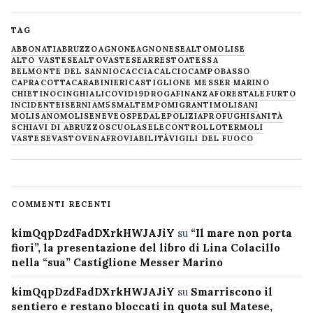
TAG
ABBONATI
ABRUZZO
AGNONE
AGNONESE
ALTOMOLISE
ALTO VASTESE
ALTOVASTESE
ARRESTO
ATESSA
BELMONTE DEL SANNIO
CACCIA
CALCIO
CAMPOBASSO
CAPRACOTTA
CARABINIERI
CASTIGLIONE MESSER MARINO
CHIETINO
CINGHIALI
COVID19
DROGA
FINANZA
FORESTALE
FURTO
INCIDENTE
ISERNIA
M5S
MALTEMPO
MIGRANTI
MOLISANI
MOLISANO
MOLISE
NEVE
OSPEDALE
POLIZIA
PROFUGHI
SANITÀ
SCHIAVI DI ABRUZZO
SCUOLA
SELECONTROLLO
TERMOLI
VASTESE
VASTO
VENAFRO
VIABILITÀ
VIGILI DEL FUOCO
COMMENTI RECENTI
kimQqpDzdFadDXrkHWJAJiY
su
“Il mare non porta
fiori”, la presentazione del libro di Lina Colacillo
nella “sua” Castiglione Messer Marino
kimQqpDzdFadDXrkHWJAJiY
su
Smarriscono il
sentiero e restano bloccati in quota sul Matese,