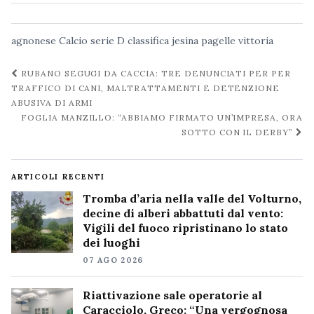
agnonese
Calcio serie D
classifica
jesina
pagelle
vittoria
Navigazione
RUBANO SEGUGI DA CACCIA: TRE DENUNCIATI PER PER
post
TRAFFICO DI CANI, MALTRATTAMENTI E DETENZIONE
ABUSIVA DI ARMI
FOGLIA MANZILLO: “ABBIAMO FIRMATO UN’IMPRESA, ORA
SOTTO CON IL DERBY”
ARTICOLI RECENTI
Tromba d’aria nella valle del Volturno,
decine di alberi abbattuti dal vento:
Vigili del fuoco ripristinano lo stato
dei luoghi
07 AGO 2026
Riattivazione sale operatorie al
Caracciolo, Greco: “Una vergognosa