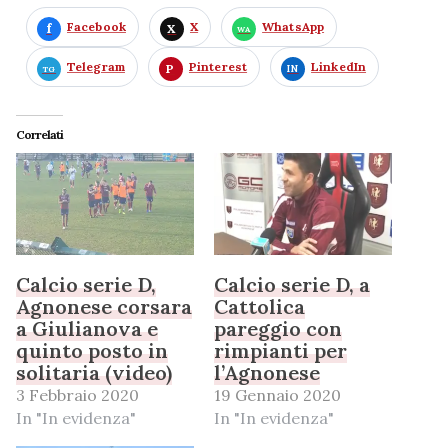
Facebook
X
WhatsApp
Telegram
Pinterest
LinkedIn
Correlati
Calcio serie D,
Calcio serie D, a
Agnonese corsara
Cattolica
a Giulianova e
pareggio con
quinto posto in
rimpianti per
solitaria (video)
l’Agnonese
3 Febbraio 2020
19 Gennaio 2020
In "In evidenza"
In "In evidenza"