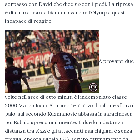
sorpasso con David che dice
no
con i piedi. La ripresa
è di chiara marca biancorossa con l’Olympia quasi
incapace di reagire.
A provarci due
volte nell’arco di otto minuti è l’indemoniato classe
2000 Marco Ricci. Al primo tentativo il pallone sfiora il
palo, sul secondo Kuzmanovic abbassa la saracinesca,
poi Bubalo spreca malamente. Il duello a distanza
distanza tra
Kuzi
e gli attaccanti marchigiani è senza
tregua. Ancora Bubalo (55’), servito ottimamente da