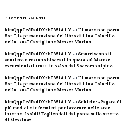
COMMENTI RECENTI
kimQqpDzdFadDXrkHWJAJiY
su
“Il mare non porta
fiori”, la presentazione del libro di Lina Colacillo
nella “sua” Castiglione Messer Marino
kimQqpDzdFadDXrkHWJAJiY
su
Smarriscono il
sentiero e restano bloccati in quota sul Matese,
escursionisti tratti in salvo dal Soccorso alpino
kimQqpDzdFadDXrkHWJAJiY
su
“Il mare non porta
fiori”, la presentazione del libro di Lina Colacillo
nella “sua” Castiglione Messer Marino
kimQqpDzdFadDXrkHWJAJiY
su
Schlein: «Pagare di
più medici e infermieri per lavorare nelle aree
interne. I soldi? Togliendoli dal ponte sullo stretto
di Messina»