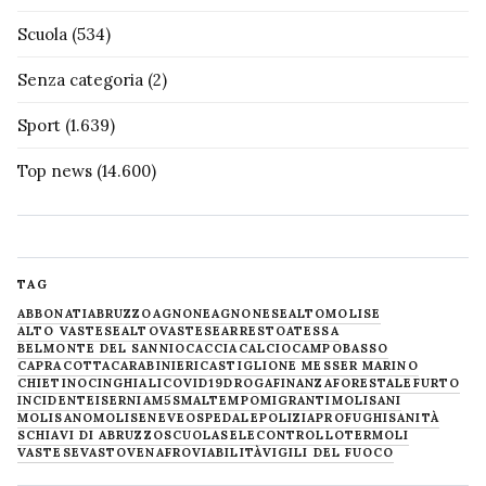
Scuola
(534)
Senza categoria
(2)
Sport
(1.639)
Top news
(14.600)
TAG
ABBONATI
ABRUZZO
AGNONE
AGNONESE
ALTOMOLISE
ALTO VASTESE
ALTOVASTESE
ARRESTO
ATESSA
BELMONTE DEL SANNIO
CACCIA
CALCIO
CAMPOBASSO
CAPRACOTTA
CARABINIERI
CASTIGLIONE MESSER MARINO
CHIETINO
CINGHIALI
COVID19
DROGA
FINANZA
FORESTALE
FURTO
INCIDENTE
ISERNIA
M5S
MALTEMPO
MIGRANTI
MOLISANI
MOLISANO
MOLISE
NEVE
OSPEDALE
POLIZIA
PROFUGHI
SANITÀ
SCHIAVI DI ABRUZZO
SCUOLA
SELECONTROLLO
TERMOLI
VASTESE
VASTO
VENAFRO
VIABILITÀ
VIGILI DEL FUOCO