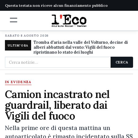
Questa testata non riceve alcun finanziamento pubblico
SABATO 8 AGOSTO 2026
Tromba d'aria nella valle del Volturno, decine di
ULTIM'ORA
alberi abbattuti dal vento: Vigili del fuoco
ripristinano lo stato dei luoghi
Cerca
CERCA
nel
sito
IN EVIDENZA
Camion incastrato nel
guardrail, liberato dai
Vigili del fuoco
Nella prime ore di questa mattina un
autoarticolato è rimasto incidentato sulla SS