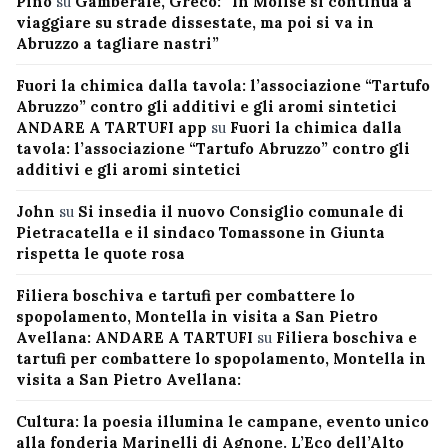
Pino
su
Gamberale, Greco: “In Molise si continua a
viaggiare su strade dissestate, ma poi si va in
Abruzzo a tagliare nastri”
Fuori la chimica dalla tavola: l’associazione “Tartufo
Abruzzo” contro gli additivi e gli aromi sintetici
ANDARE A TARTUFI app
su
Fuori la chimica dalla
tavola: l’associazione “Tartufo Abruzzo” contro gli
additivi e gli aromi sintetici
John
su
Si insedia il nuovo Consiglio comunale di
Pietracatella e il sindaco Tomassone in Giunta
rispetta le quote rosa
Filiera boschiva e tartufi per combattere lo
spopolamento, Montella in visita a San Pietro
Avellana: ANDARE A TARTUFI
su
Filiera boschiva e
tartufi per combattere lo spopolamento, Montella in
visita a San Pietro Avellana:
Cultura: la poesia illumina le campane, evento unico
alla fonderia Marinelli di Agnone. L’Eco dell’Alto