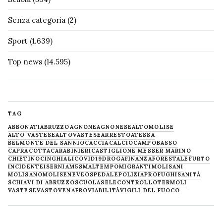
Senza categoria
(2)
Sport
(1.639)
Top news
(14.595)
TAG
ABBONATI
ABRUZZO
AGNONE
AGNONESE
ALTOMOLISE
ALTO VASTESE
ALTOVASTESE
ARRESTO
ATESSA
BELMONTE DEL SANNIO
CACCIA
CALCIO
CAMPOBASSO
CAPRACOTTA
CARABINIERI
CASTIGLIONE MESSER MARINO
CHIETINO
CINGHIALI
COVID19
DROGA
FINANZA
FORESTALE
FURTO
INCIDENTE
ISERNIA
M5S
MALTEMPO
MIGRANTI
MOLISANI
MOLISANO
MOLISE
NEVE
OSPEDALE
POLIZIA
PROFUGHI
SANITÀ
SCHIAVI DI ABRUZZO
SCUOLA
SELECONTROLLO
TERMOLI
VASTESE
VASTO
VENAFRO
VIABILITÀ
VIGILI DEL FUOCO