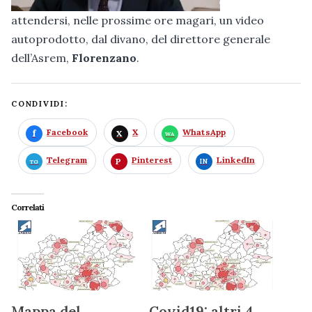
attendersi, nelle prossime ore magari, un video
autoprodotto, dal divano, del direttore generale
dell’Asrem,
Florenzano
.
CONDIVIDI:
Facebook
X
WhatsApp
Telegram
Pinterest
LinkedIn
Correlati
Mappa del
Covid19: altri 4