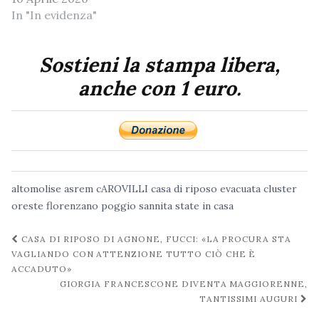
In "In evidenza"
Sostieni la stampa libera,
anche con 1 euro.
altomolise
asrem
cAROVILLI
casa di riposo evacuata
cluster
oreste florenzano
poggio sannita
state in casa
Navigazione
CASA DI RIPOSO DI AGNONE, FUCCI: «LA PROCURA STA
post
VAGLIANDO CON ATTENZIONE TUTTO CIÒ CHE È
ACCADUTO»
GIORGIA FRANCESCONE DIVENTA MAGGIORENNE,
TANTISSIMI AUGURI