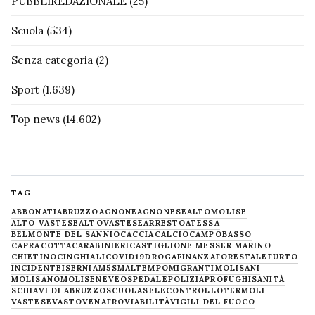
PUBBLIREDAZIONALE
(25)
Scuola
(534)
Senza categoria
(2)
Sport
(1.639)
Top news
(14.602)
TAG
ABBONATI
ABRUZZO
AGNONE
AGNONESE
ALTOMOLISE
ALTO VASTESE
ALTOVASTESE
ARRESTO
ATESSA
BELMONTE DEL SANNIO
CACCIA
CALCIO
CAMPOBASSO
CAPRACOTTA
CARABINIERI
CASTIGLIONE MESSER MARINO
CHIETINO
CINGHIALI
COVID19
DROGA
FINANZA
FORESTALE
FURTO
INCIDENTE
ISERNIA
M5S
MALTEMPO
MIGRANTI
MOLISANI
MOLISANO
MOLISE
NEVE
OSPEDALE
POLIZIA
PROFUGHI
SANITÀ
SCHIAVI DI ABRUZZO
SCUOLA
SELECONTROLLO
TERMOLI
VASTESE
VASTO
VENAFRO
VIABILITÀ
VIGILI DEL FUOCO