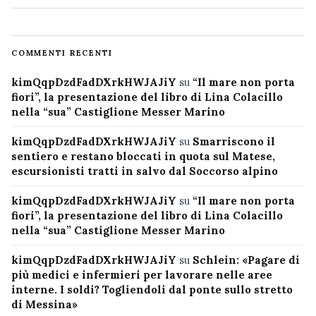
COMMENTI RECENTI
kimQqpDzdFadDXrkHWJAJiY
su
“Il mare non porta
fiori”, la presentazione del libro di Lina Colacillo
nella “sua” Castiglione Messer Marino
kimQqpDzdFadDXrkHWJAJiY
su
Smarriscono il
sentiero e restano bloccati in quota sul Matese,
escursionisti tratti in salvo dal Soccorso alpino
kimQqpDzdFadDXrkHWJAJiY
su
“Il mare non porta
fiori”, la presentazione del libro di Lina Colacillo
nella “sua” Castiglione Messer Marino
kimQqpDzdFadDXrkHWJAJiY
su
Schlein: «Pagare di
più medici e infermieri per lavorare nelle aree
interne. I soldi? Togliendoli dal ponte sullo stretto
di Messina»